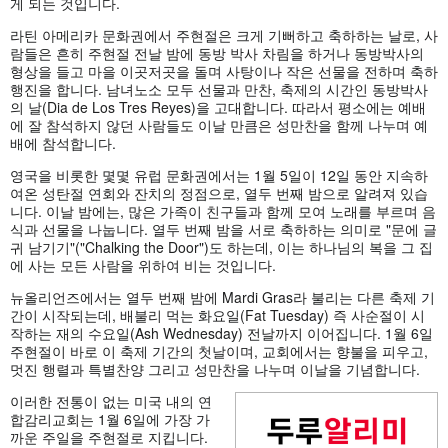
게 되는 것입니다.
라틴 아메리카 문화권에서 주현절은 크게 기뻐하고 축하하는 날로, 사
람들은 흔히 주현절 전날 밤에 동방 박사 차림을 하거나 동방박사의
형상을 들고 마을 이곳저곳을 돌며 사탕이나 작은 선물을 전하며 축하
행진을 합니다. 남녀노소 모두 선물과 만찬, 축제의 시간인 동방박사
의 날(Dia de Los Tres Reyes)을 고대합니다. 따라서 평소에는 예배
에 잘 참석하지 않던 사람들도 이날 만큼은 성만찬을 함께 나누며 예
배에 참석합니다.
영국을 비롯한 몇몇 유럽 문화권에서는 1월 5일이 12일 동안 지속하
여온 성탄절 연회와 잔치의 정점으로, 열두 번째 밤으로 알려져 있습
니다. 이날 밤에는, 많은 가족이 친구들과 함께 모여 노래를 부르며 음
식과 선물을 나눕니다. 열두 번째 밤을 서로 축하하는 의미로 "문에 글
귀 남기기"("Chalking the Door")도 하는데, 이는 하나님의 복을 그 집
에 사는 모든 사람을 위하여 비는 것입니다.
뉴올리언즈에서는 열두 번째 밤에 Mardi Gras라 불리는 다른 축제 기
간이 시작되는데, 배불리 먹는 화요일(Fat Tuesday) 즉 사순절이 시
작하는 재의 수요일(Ash Wednesday) 전날까지 이어집니다. 1월 6일
주현절이 바로 이 축제 기간의 첫날이며, 교회에서는 향불을 피우고,
멋진 행렬과 특별찬양 그리고 성만찬을 나누며 이날을 기념합니다.
이러한 전통이 없는 미국 내의 연
합감리교회는 1월 6일에 가장 가
까운 주일을 주현절로 지킵니다.