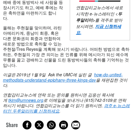
예배 중에 동방박사 세 사람을 등
장시키기도 하고, 예배 후에는 작
연합감리교뉴스에서 새로
은 축하연을 마련하기도 합니
시작한
e-뉴스레터인 <
두
다.
루알리미
>
를 격주로 받아
보시려면,
지금 신청하세
올해는 주현절을 맞이하며, 라틴
요
.
아메리카계, 중남미 회중, 혹은
다른 문화권의 회중과 연합하여
새로운 방법으로 축하할 수 있는
주현절/Tres Reyes을 계획해 보시기 바랍니다. 어떠한 방법으로 축하
하든, 주현절의 가장 큰 의미는 온 인류를 위해 메시아가 되신 예수께
무릎을 꿇고 경배하고 선물을 드린 동방박사들의 축하를 기억하는 것
입니다.
이글은 2019
년 1
월 9
일 Ask the UMC
에
실린
글
how-do-united-
methodists-understand-epiphany-three-kings-day
을 재편집한 것이
다.
연합감리교뉴스에
연락
또는
문의를
원하시면
김응선
목사에
게
tkim@umnews.org
로
이메일을
보내거나 (615)742-5109
로
연락
하시기
바랍니다.
연합감리교뉴스를
더
읽기
원하시면,
격주 e-
뉴스레
터인
두루알리미를
신청하세요
.
Share