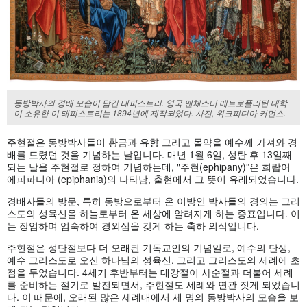
동방박사의 경배 모습이 담긴 태피스트리. 영국 맨체스터 메트로폴리탄 대학
이 소유한 이 태피스트리는 1894년에 제작되었다. 사진, 위크피디아 커먼스.
주현절은 동방박사들이 황금과 유향 그리고 몰약을 예수께 가져와 경
배를 드렸던 것을 기념하는 날입니다. 매년 1월 6일, 성탄 후 13일째
되는 날을 주현절로 정하여 기념하는데, "주현(ephipany)”은 희랍어
에피파니아 (epiphania)의 나타남, 출현에서 그 뜻이 유래되었습니다.
경배자들의 방문, 특히 동방으로부터 온 이방인 박사들의 경의는 그리
스도의 성육신을 하늘로부터 온 세상에 알려지게 하는 증표입니다. 이
는 장엄하며 엄숙하여 경외심을 갖게 하는 축하 의식입니다.
주현절은 성탄절보다 더 오래된 기독교인의 기념일로, 예수의 탄생,
예수 그리스도로 오신 하나님의 성육신, 그리고 그리스도의 세례에 초
점을 두었습니다. 4세기 후반부터는 대강절이 사순절과 더불어 세례
를 준비하는 절기로 발전되면서, 주현절도 세례와 연관 짓게 되었습니
다. 이 때문에, 오래된 많은 세례대에서 세 명의 동방박사의 모습을 보