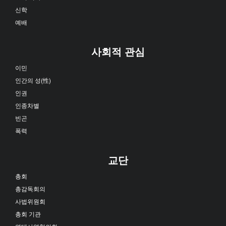
신학
예배
사회적 관심
이민
인간의 성(性)
인권
인종차별
빈곤
폭력
교단
총회
총감독회의
사법위원회
총회 기관