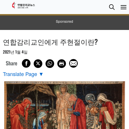
검
Searc
색
Sponsored
연합감리교인에게 주현절이란?
2021년 1월 4일
Share
Translate Page
▼