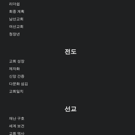
리더쉽
회중 계획
남선교회
여선교회
청장년
전도
교회 성장
제자화
신앙 간증
다문화 섬김
교회일치
선교
재난 구호
세계 보건
교회 역사