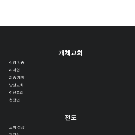
개체교회
신앙 간증
리더쉽
회중 계획
남선교회
여선교회
청장년
전도
교회 성장
제자화