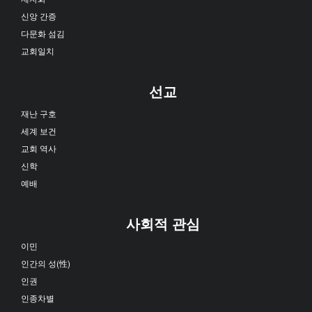
신앙 간증
다문화 섬김
교회일치
선교
재난 구호
세계 보건
교회 역사
신학
예배
사회적 관심
이민
인간의 성(性)
인권
인종차별