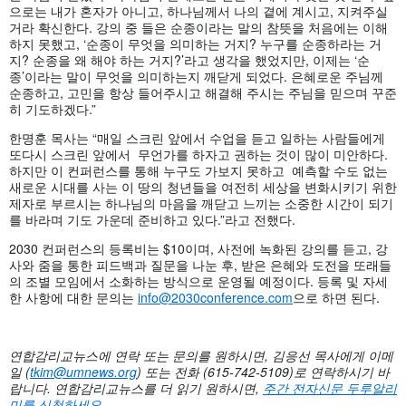
으로는 내가 혼자가 아니고, 하나님께서 나의 곁에 계시고, 지켜주실
거라 확신한다. 강의 중 들은 순종이라는 말의 참뜻을 처음에는 이해
하지 못했고, ‘순종이 무엇을 의미하는 거지? 누구를 순종하라는 거
지? 순종을 왜 해야 하는 거지?’라고 생각을 했었지만, 이제는 ‘순
종’이라는 말이 무엇을 의미하는지 깨닫게 되었다. 은혜로운 주님께
순종하고, 고민을 항상 들어주시고 해결해 주시는 주님을 믿으며 꾸준
히 기도하겠다.”
한명훈 목사는 “매일 스크린 앞에서 수업을 듣고 일하는 사람들에게
또다시 스크린 앞에서 무언가를 하자고 권하는 것이 많이 미안하다.
하지만 이 컨퍼런스를 통해 누구도 가보지 못하고 예측할 수도 없는
새로운 시대를 사는 이 땅의 청년들을 여전히 세상을 변화시키기 위한
제자로 부르시는 하나님의 마음을 깨닫고 느끼는 소중한 시간이 되기
를 바라며 기도 가운데 준비하고 있다.”라고 전했다.
2030 컨퍼런스의 등록비는 $10이며, 사전에 녹화된 강의를 듣고, 강
사와 줌을 통한 피드백과 질문을 나눈 후, 받은 은혜와 도전을 또래들
의 조별 모임에서 소화하는 방식으로 운영될 예정이다. 등록 및 자세
한 사항에 대한 문의는
info@2030conference.com
으로 하면 된다.
연합감리교뉴스에 연락 또는 문의를 원하시면, 김응선 목사에게 이메
일 (
tkim@umnews.org
)
또는 전화 (615-742-5109)로 연락하시기 바
랍니다. 연합감리교뉴스를 더 읽기 원하시면,
주간
전자신문
두루알리
미를
신청하세요
.