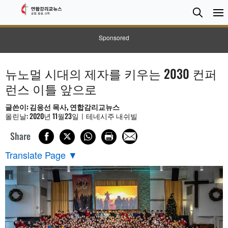
검
Searc
색
Sponsored
뉴노멀 시대의 제자를 키우는 2030 컨퍼
런스 이틀 앞으로
글쓴이: 김응선 목사, 연합감리교뉴스
올린날: 2020년 11월23일ㅣ테네시주 내쉬빌
Share
Translate Page
▼