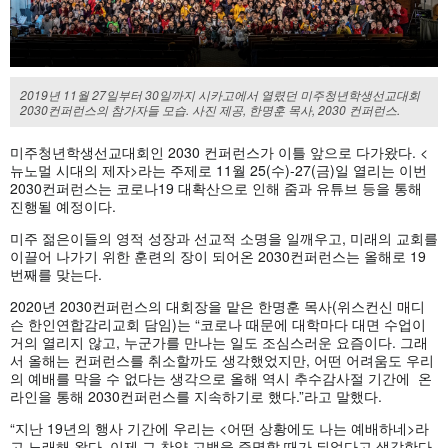
2019년 11월 27일부터 30일까지 시카고에서 열렸던 미주청년학생선교대회
2030컨퍼런스의 참가자들 모습. 사진 제공, 한명훈 목사, 2030 컨퍼런스.
미주청년학생선교대회인 2030 컨퍼런스가 이틀 앞으로 다가왔다. <
뉴노멀 시대의 제자>라는 주제로 11월 25(수)-27(금)일 열리는 이번
2030컨퍼런스는 코로나19 대확산으로 인해 줌과 유튜브 등을 통해
진행될 예정이다.
미주 젊은이들의 영적 성장과 선교적 소명을 일깨우고, 미래의 교회를
이끌어 나가기 위한 훈련의 장이 되어온 2030컨퍼런스는 올해로 19
번째를 맞는다.
2020년 2030컨퍼런스의 대회장을 맡은 한명훈 목사(위스컨신 매디
슨 한인연합감리교회 담임)는 “코로나 때문에 대학마다 대면 수업이
거의 열리지 않고, 누군가를 만나는 일도 조심스러운 요즘이다. 그래
서 올해는 컨퍼런스를 취소할까도 생각했었지만, 어떤 어려움도 우리
의 예배를 막을 수 없다는 생각으로 올해 역시 추수감사절 기간에 온
라인을 통해 2030컨퍼런스를 지속하기로 했다.”라고 말했다.
“지난 19년의 행사 기간에 우리는 <어떤 상황에도 나는 예배하네>라
고 노래해 왔다. 이제 그 찬양 고백을 증명할 때가 되었다고 생각한다.