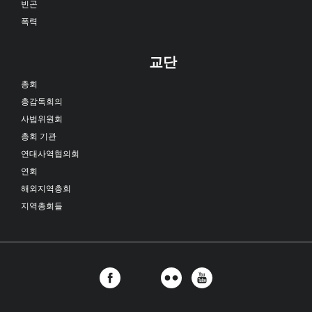
빈곤
폭력
교단
총회
총감독회의
사법위원회
총회 기관
연대사역협의회
연회
해외지역총회
지역총회들