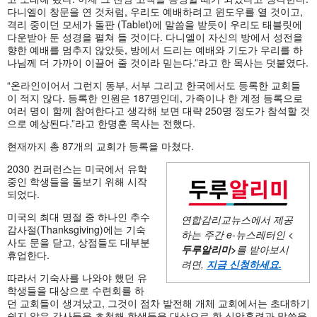
다니엘이 창문을 연 것처럼, 우리도 예배하려고 윈도우를 열 것이고,
격리 중이던 모세가 돌판 (Tablet)에 말씀을 받듯이 우리도 태블릿에
다운받아 둔 성경을 펼쳐 들 것이다. 다니엘이 자신의 방에서 성전을
향한 예배를 멈추지 않았듯, 방에서 드리는 예배와 기도가 우리를 하
나님께 더 가까이 이끌어 줄 것이라 믿는다.”라고 한 목사는 덧붙였다.
“온라인이어서 그런지 동부, 서부 그리고 한국에서도 등록한 교회들
이 적지 않다. 등록한 인원은 187명인데, 가족이나 한 계정 등록으로
여러 명이 함께 참여한다고 생각해 보면 대략 250명 정도가 참석할 것
으로 예상된다.”라고 한명훈 목사는 전했다.
현재까지 총 87개의 교회가 등록을 마쳤다.
2030 컨퍼런스는 미국에서 유학
중인 학생들을 돌보기 위해 시작
되었다.
미국의 최대 명절 중 하나인 추수
연합감리교뉴스에서 제공
감사절(Thanksgiving)에는 기숙
하는 주간
e-뉴스레터인 <
사도 문을 닫고, 상점들도 대부분
두루알리미
>
를 받아보시
휴업한다.
려면,
지금 신청하세요
.
따라서 기숙사를 나와야 했던 유
학생들을 대상으로 수련회를 하
던 교회들이 생겨났고, 그것이 점차 발전해 개체 교회에서는 초대하기
쉽지 않은 강사들을 초청해 학생들을 대상으로 한 신앙훈련과 말씀을