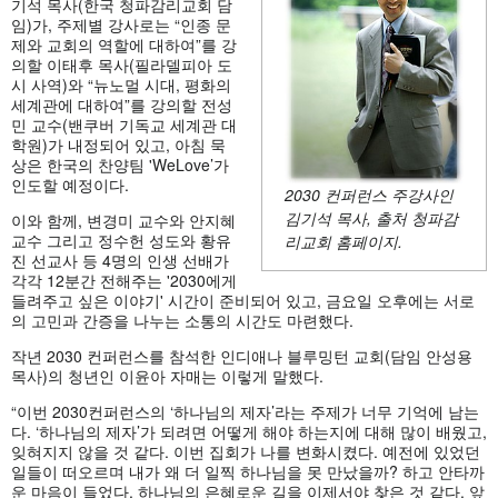
기석 목사(한국 청파감리교회 담
임)가, 주제별 강사로는 “인종 문
제와 교회의 역할에 대하여”를 강
의할 이태후 목사(필라델피아 도
시 사역)와 “뉴노멀 시대, 평화의
세계관에 대하여”를 강의할 전성
민 교수(밴쿠버 기독교 세계관 대
학원)가 내정되어 있고, 아침 묵
상은 한국의 찬양팀 'WeLove’가
인도할 예정이다.
2030 컨퍼런스 주강사인
김기석 목사, 출처 청파감
이와 함께, 변경미 교수와 안지혜
교수 그리고 정수헌 성도와 황유
리교회 홈페이지.
진 선교사 등 4명의 인생 선배가
각각 12분간 전해주는 '2030에게
들려주고 싶은 이야기' 시간이 준비되어 있고, 금요일 오후에는 서로
의 고민과 간증을 나누는 소통의 시간도 마련했다.
작년 2030 컨퍼런스를 참석한 인디애나 블루밍턴 교회(담임 안성용
목사)의 청년인 이윤아 자매는 이렇게 말했다.
“이번 2030컨퍼런스의 ‘하나님의 제자’라는 주제가 너무 기억에 남는
다. ‘하나님의 제자’가 되려면 어떻게 해야 하는지에 대해 많이 배웠고,
잊혀지지 않을 것 같다. 이번 집회가 나를 변화시켰다. 예전에 있었던
일들이 떠오르며 내가 왜 더 일찍 하나님을 못 만났을까? 하고 안타까
운 마음이 들었다. 하나님의 은혜로운 길을 이제서야 찾은 것 같다. 앞