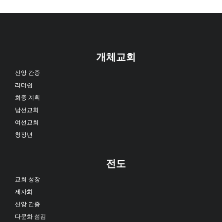
LA 이민자 권리 및 평화 옹호 운동…미 감리교인들, 긴
장 완화에 나서다
사회적 관심
올해도 아쉬운 반쪽짜리 부활절 남북공동기도문이
발표되다
Loading
개체교회
신앙 간증
리더쉽
회중 계획