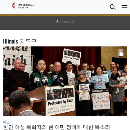
검
Searc
색
Sponsored
Illinois 감독구
이민
한인 여성 목회자의 현 이민 정책에 대한 목소리