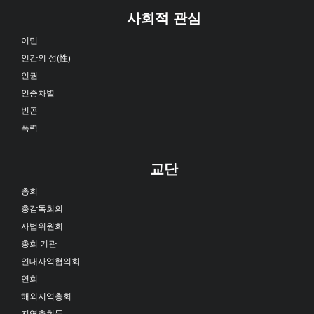
사회적 관심
이민
인간의 성(性)
인권
인종차별
빈곤
폭력
교단
총회
총감독회의
사법위원회
총회 기관
연대사역협의회
연회
해외지역총회
지역총회들