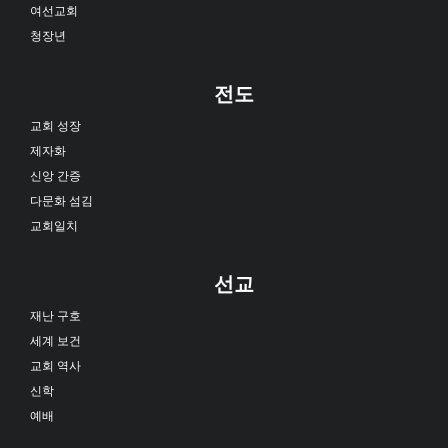
여선교회
청장년
전도
교회 성장
제자화
신앙 간증
다문화 섬김
교회일치
선교
재난 구호
세계 보건
교회 역사
신학
예배