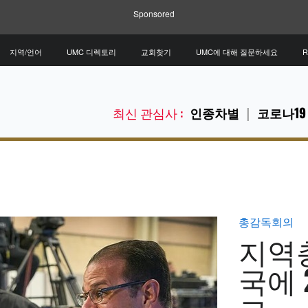
Sponsored
지역/언어
UMC 디렉토리
교회찾기
UMC에 대해 질문하세요
R
최신 관심사 :
인종차별
코로나19
총감독회의
지역
국에 