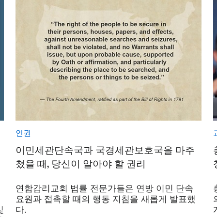
인권
이민세관단속국과 국경세관보호국을 마주
쳤을 때, 당신이 알아야 할 권리
연합감리교회 법률 전문가들은 연방 이민 단속
요원과 접촉할 때의 행동 지침을 새롭게 발표했
및
다.