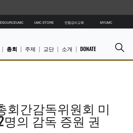
ESOURCEUMC
UMC STORE
연합감리교회
MYUMC
총회
주제
교단
소개
DONATE
Se
총회간감독위원회 미
2명의 감독 증원 권