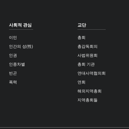
사회적 관심
교단
이민
총회
인간의 성(性)
총감독회의
인권
사법위원회
인종차별
총회 기관
빈곤
연대사역협의회
폭력
연회
해외지역총회
지역총회들