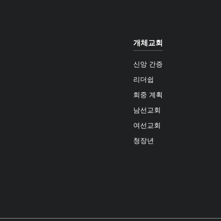
개체교회
신앙 간증
리더쉽
회중 계획
남선교회
여선교회
청장년