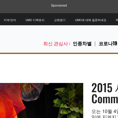
Sponsored
지역/언어
UMC 디렉토리
교회찾기
UMC에 대해 질문하세요
R
최신 관심사 :
인종차별
코로나19
201
Commu
오는 10월 
일에 지켜지