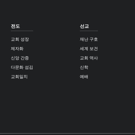
전도
선교
교회 성장
재난 구호
제자화
세계 보건
신앙 간증
교회 역사
다문화 섬김
신학
교회일치
예배