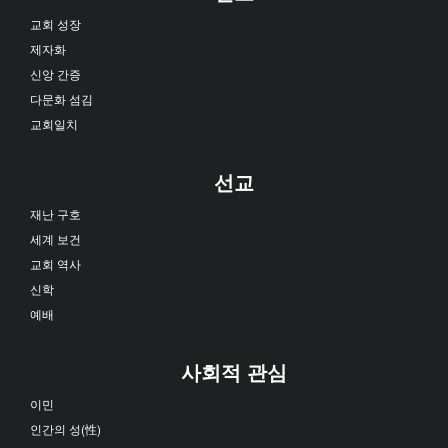
교회 성장
제자화
신앙 간증
다문화 섬김
교회일치
선교
재난 구호
세계 보건
교회 역사
신학
예배
사회적 관심
이민
인간의 성(性)