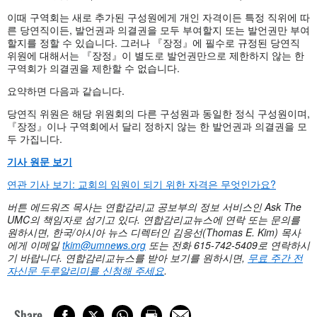
이때 구역회는 새로 추가된 구성원에게 개인 자격이든 특정 직위에 따
른 당연직이든, 발언권과 의결권을 모두 부여할지 또는 발언권만 부여
할지를 정할 수 있습니다. 그러나 『장정』에 필수로 규정된 당연직
위원에 대해서는 『장정』이 별도로 발언권만으로 제한하지 않는 한
구역회가 의결권을 제한할 수 없습니다.
요약하면 다음과 같습니다.
당연직 위원은 해당 위원회의 다른 구성원과 동일한 정식 구성원이며,
『장정』이나 구역회에서 달리 정하지 않는 한 발언권과 의결권을 모
두 가집니다.
기사 원문 보기
연관 기사 보기: 교회의 임원이 되기 위한 자격은 무엇인가요?
버튼 에드워즈 목사는 연합감리교 공보부의 정보 서비스인
Ask The
UMC의 책임자로 섬기고 있다. 연
합감리교뉴스에 연락 또는 문의를
원하시면
, 한국/아시아 뉴스 디렉터인 김응선(Thomas E. Kim) 목사
에게 이메일
tkim@umnews.org
또는 전화 615-742-5409로 연락하시
기 바랍니다. 연합감리교뉴스를 받아 보기를 원하시면,
무료 주간 전
자신문 두루알리미를 신청해 주세요
.
Share