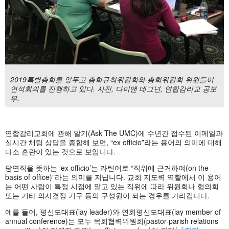
2019특별총회를 앞두고 총회규칙위원회와 총회위원회 위원들이
연석회의를 진행하고 있다. 사진, 다이앤 데그넌, 연합감리교 공보
부.
연합감리교회에 관해 알기(Ask The UMC)에 수년간 접수된 이메일과
실시간 채팅 상담을 종합해 보면, “ex officio”라는 용어의 의미에 대해
다소 혼란이 있는 것으로 보입니다.
당연직을 뜻하는 ‘ex officio’는 라틴어로 “직위에 근거하여(on the
basis of office)”라는 의미를 지닙니다. 교회 지도력 역할에서 이 용어
는 어떤 사람이 특정 시점에 맡고 있는 직위에 따라 위원회나 협의회
또는 기타 의사결정 기구 등의 구성원이 되는 경우를 가리킵니다.
예를 들어, 평신도대표(lay leader)와 연회평신도대표(lay member of
annual conference)는 모두 목회협력위원회(pastor-parish relations