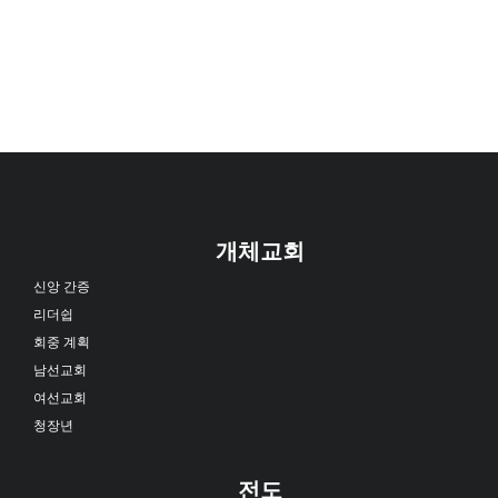
개체교회
신앙 간증
리더쉽
회중 계획
남선교회
여선교회
청장년
전도