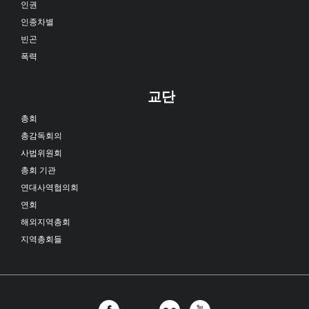
인권
인종차별
빈곤
폭력
교단
총회
총감독회의
사법위원회
총회 기관
연대사역협의회
연회
해외지역총회
지역총회들