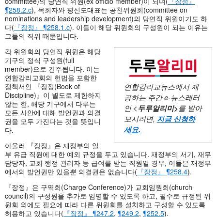
committee)의 당연직 위원(ex officio member)이 되며(
『장정』
¶258.2.c
), 목회자와 평신도대표는 공천위원회(committee on
nominations and leadership development)의 당연직 위원이기도 하
다(
『장정』 ¶258.1.c
). 이들이 해당 위원회의 구성원이 되는 이유는
그들의 직위 때문입니다.
각 위원회의 당연직 위원은 해당
기구의 정식 구성원(full
member)으로 간주됩니다. 이는
연합감리교회의 헌법을 포함한
정책서인 『장정(Book of
연합감리교뉴스에서 제
Discipline)』이 별도로 제한하지
공하는 주간
e-뉴스레터
않는 한, 해당 기구에서 다루는
인 <
두루알리미
>
를 받아
모든 사안에 대해 발언권과 의결
보시려면,
지금 신청하
권을 모두 가진다는 것을 뜻입니
세요
.
다.
아울러 『장정』은 재정부의 일
부 유급 직원에 대한 예외 규정을 두고 있습니다. 재정부의 서기, 재무
담당자, 교회 행정 관리자 등 급여를 받는 직원일 경우, 이들은 재정부
에서의 발언권만 있을뿐 의결권은 없습니다(
『장정』 ¶258.4
).
『장정』은 구역회(Charge Conference)가 교회임원회(church
council)의 구성원을 추가로 임명할 수 있도록 하고, 필수로 규정된 위
원회 외에도 필요에 따라 다른 위원회를 설치하고 구성할 수 있도록
허용하고 있습니다(
『장정』 ¶247.2
,
¶249.2
,
¶252.5
).