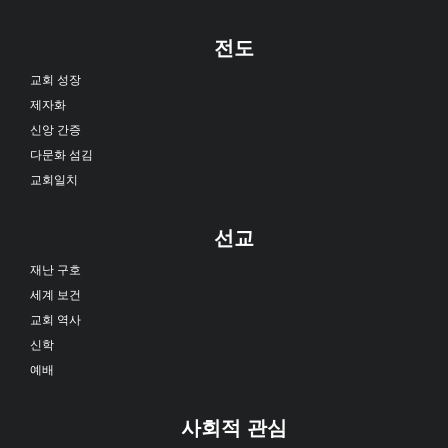
전도
교회 성장
제자화
신앙 간증
다문화 섬김
교회일치
선교
재난 구호
세계 보건
교회 역사
신학
예배
사회적 관심