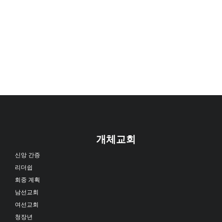
개체교회
신앙 간증
리더쉽
회중 계획
남선교회
여선교회
청장년