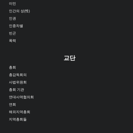
이민
인간의 성(性)
인권
인종차별
빈곤
폭력
교단
총회
총감독회의
사법위원회
총회 기관
연대사역협의회
연회
해외지역총회
지역총회들