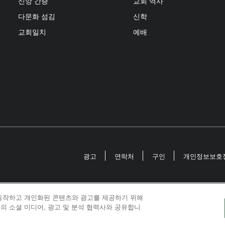
신앙 간증
교회 역사
다문화 섬김
신학
교회일치
예배
광고
연락처
구인
개인정보보호
 동작하고 개인화된 콘텐츠와 광고를 제공하기 위해
odist Communications is an agency of The United Meth
의 소셜 미디어, 광고 및 분석 협력사와 공유합니
026
United Methodist Communications. All Rights Rese