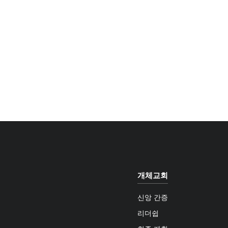
개체교회
신앙 간증
리더쉽