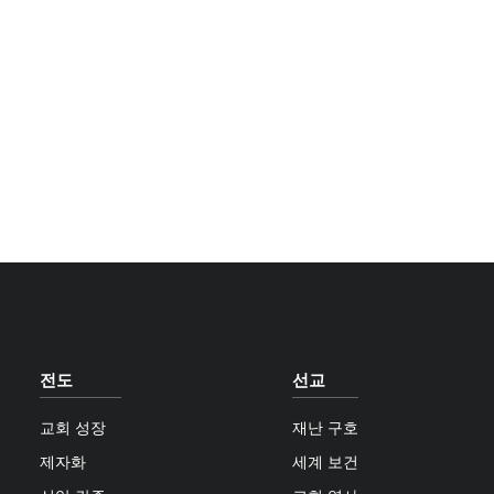
전도
선교
교회 성장
재난 구호
제자화
세계 보건