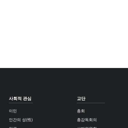
사회적 관심
교단
이민
총회
인간의 성(性)
총감독회의