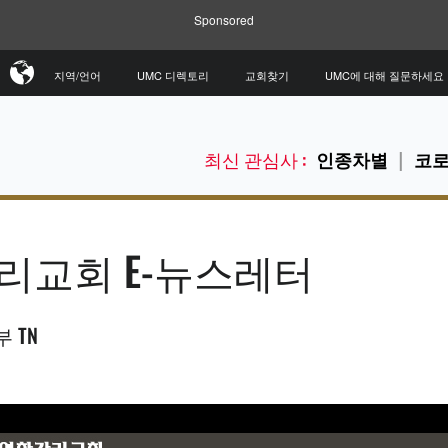
Sponsored
지역/언어
UMC 디렉토리
교회찾기
UMC에 대해 질문하세요
최신 관심사 :
인종차별
코로
리교회 E-뉴스레터
 TN