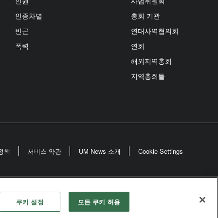
인권
사법위원회
인종차별
총회 기관
빈곤
연대사역협의회
폭력
연회
해외지역총회
지역총회들
정책
서비스 약관
UM News 소개
Cookie Settings
odist Church
쿠키 설정
모든 쿠키 허용
rved