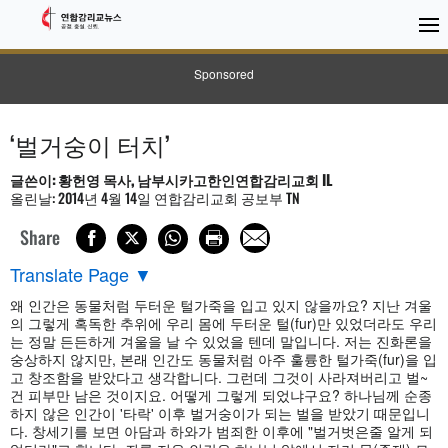
Sponsored
‘벌거숭이 터치’
글쓴이: 황헌영 목사, 남부시카고한인연합감리교회 IL
올린날: 2014년 4월 14일 연합감리교회 공보부 TN
Share
Translate Page
▼
왜 인간은 동물처럼 두터운 털가죽을 입고 있지 않을까요? 지난 겨울
의 그렇게 혹독한 추위에 우리 몸에 두터운 털(fur)만 있었더라도 우리
는 정말 든든하게 겨울을 날 수 있었을 텐데 말입니다. 저는 진화론을
숭상하지 않지만, 본래 인간도 동물처럼 아주 훌륭한 털가죽(fur)을 입
고 창조함을 받았다고 생각합니다. 그런데 그것이 사라져버리고 벌~
건 피부만 남은 것이지요. 어떻게 그렇게 되었냐구요? 하나님께 순종
하지 않은 인간이 '타락' 이후 벌거숭이가 되는 벌을 받았기 때문입니
다. 창세기를 보면 아담과 하와가 범죄한 이후에 "벌거벗은줄 알게 되