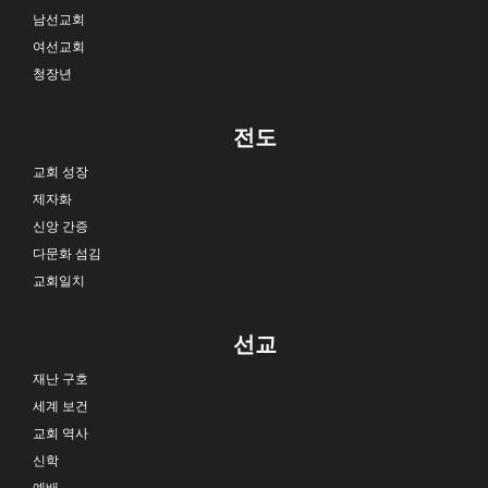
남선교회
여선교회
청장년
전도
교회 성장
제자화
신앙 간증
다문화 섬김
교회일치
선교
재난 구호
세계 보건
교회 역사
신학
예배