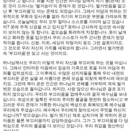
었더라"고 합니다. 죄를 지은 인간은 하나님 앞에서 자기 몸(존재) 모
든 것이 드러나는 '벌거숭이'의 존재가 된 것입니다. 벌거벗음을 알고
난 후 '부끄러움'도 아는 존재도 되었습니다. 그래서 아담과 하와는 인
위적으로 무화과 잎사귀를 잘라 자기의 부끄러운 부분을 가려보려 했
습니다. 오늘날에도 우리 모두 얼마나 스스로를 가리며 살고 있습니
까? 옷에 무척 신경을 쓰고 있지요? 옷하나 근사하게 입으면 속사람
이 보이지 않는 듯 합니다. 겉모습을 화려하게 치장합니다. 옷이 날개
라고 화려한 옷을 입으면서 우리 스스로가 아주 근사한 존재가 된양
착각을 합니다. 신분, 지위, 세상의 자랑거리 등도 그런 겉옷이지요.
그 것으로 우리 자신의 가치를 세워보려 합니다. 그러면서 벌거벗은
속 '부끄러움'은 잊고 사는 것이지요.
하나님께서도 우리가 이렇게 우리 자신을 부끄러워 하는 것을 아십니
다. 그래서 안타까운 마음에서 짐승의 가죽으로 옷을 지어 아담과 하
와를 입히셨지요. 그 이후에도 수많은 선지자들을 통해 우리 내면의
부끄러운 굳은 살을 펴 아름다운 본래 모습을 되찾게 해주시려 애쓰셨
지요. 그런데 목이 곧은 인간은 하나님의 은혜를 거부하며 계속 벌거
벗은 모습으로 돌아갑니다. 하지만, 사랑 많으신 하나님은 결코 포기
하지 않으십니다. 우리의 부끄러움을 없애주시려 결국 예수님을 보내
십니다. 죄성으로 얼룩진 우리의 추악한 몰골을 완전히 청소하시고 부
끄러운 우리 존재가 거룩한 하나님의 백성으로 회복되도록 예수님을
우리에게 주셨습니다. 예수께서 우리에게 찾아오셔서 무엇을 하신지
아십니까? 벗으셨습니다. 발가 벗기신 채로 십자가에 못 박히어 온갖
아픔은 물론 부끄러움까지 감당하셨습니다. 그가 그 부끄러움을 다 당
하심으로 우리의 몰골을 다 보이신 것입니다. 우리 죄값을 청산하신
것이지요.