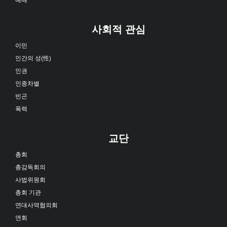
사회적 관심
이민
인간의 성(性)
인권
인종차별
빈곤
폭력
교단
총회
총감독회의
사법위원회
총회 기관
연대사역협의회
연회