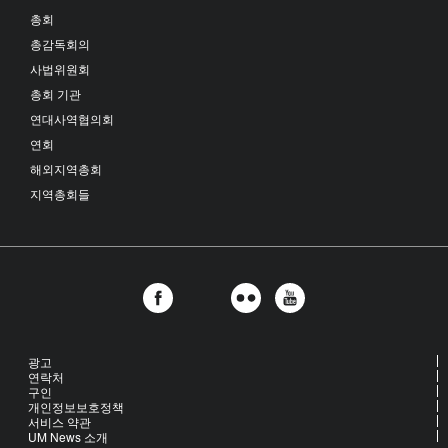
총회
총감독회의
사법위원회
총회 기관
연대사역협의회
연회
해외지역총회
지역총회들
광고
연락처
구인
개인정보보호정책
서비스 약관
UM News 소개