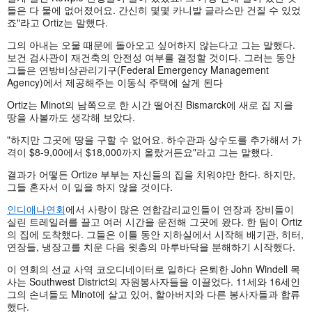
들은 다 물에 없어졌어요. 간신히 몇몇 카니발 글라스만 건질 수 있었
죠"라고 Ortiz는 말했다.
그의 아내는 오물 때문에 돌아오고 싶어하지 않는다고 그는 말했다.
보건 검사관이 재건축의 안전성 여부를 결정할 것이다. 그러는 동안
그들은 연방비상관리기구(Federal Emergency Management
Agency)에서 제공해주는 이동식 주택에 살게 된다
Ortiz는 Minot의 남쪽으로 한 시간 떨어진 Bismarck에 새로 집 지을
땅을 사볼까도 생각해 보았다.
"하지만 그곳에 땅을 구할 수 없어요. 하수관과 상수도를 추가해서 가
격이 $8-9,00에서 $18,000까지 올랐거든요"라고 그는 말했다.
결과가 어떻든 Ortize 부부는 자신들의 집을 치워야만 한다. 하지만,
그들 혼자서 이 일을 하지 않을 것이다.
인디애나연회
에서 사랑이 많은 연합감리교인들이 연장과 장비들이
실린 트레일러를 끌고 여러 시간을 운전해 그곳에 왔다. 한 팀이 Ortiz
의 집에 도착했다. 그들은 이틀 동안 지하실에서 시작해 배기관, 히터,
연장들, 냉장고를 치운 다음 윗층의 마루바닥을 분해하기 시작했다.
이 연회의 선교 사역 코오디네이터로 일하다 은퇴한 John Windell 목
사는 Southwest District의 자원봉사자들을 이끌었다. 11세와 16세인
그의 손녀들도 Minot에 살고 있어, 할아버지와 다른 봉사자들과 합류
했다.