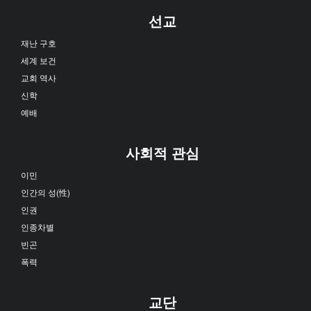
선교
재난 구호
세계 보건
교회 역사
신학
예배
사회적 관심
이민
인간의 성(性)
인권
인종차별
빈곤
폭력
교단