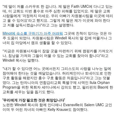
"제 딸이 저를 스카우트 한 겁니다. 제 딸은 Faith UMC에 다니고 있는
데, 이 교회도 이번 홍수로 아주 심한 피해를 입었지요. 제 딸은 교회
사람들에게 '걱정하지 마세요. 우리 아빠가 자원봉사팀을 이곳에 데리
고 올 수 있어요'라고 했지요. 그렇게 제 딸은 제가 이곳에 와야 한다
고 저를 설득시켰습니다"라고 그는 설명했다.
Minot에 숙소를 구하기가 아주 어려워
그곳에 친척이 있다는 것은 아
주 도움이 되었다. 자원봉사팀은 Windell 목사의 딸 집에 머물거나 그
녀의 집 마당에서 캠프 생활을 할 수 있었다.
"지금은 자원봉사자들이 잠잘 곳을 마련하기 위해 캠핑카를 가져오거
나, 침낭을 가져와 그들이 머물 수 있는 교회를 찾아야 합니다"라고
Windell 목사는 말했다.
"내가 할 수 있다면 어느 곳에서든지 그리스도의 사랑을 나누는 일에
참여해야 한다는 것을 깨달았습니다. 허리케인이나 토네이도로 인한
구호 활동을 해왔지만 홍수 구호 활동은 처음입니다"라고 그는 덧붙
였다. 그는 탄자니아의 연합감리교회 특별구제 사역인 Ilula Orphan
Program을 위한 목회자 세미나에서 강의도 했고, 필리핀의 Biao에 한
교회를 세우는 일을 돕기도 했다.
'우리에게 가장 필요한 것은 희망입니다'
노련한 Windell 목사와 함께 인디애나 Evansville의 Salem UMC 교인
이며 두 어린 자녀의 아빠인 Kelly Krause도 참여했다.