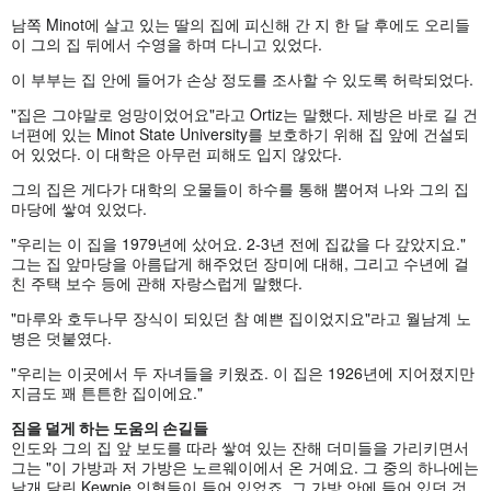
남쪽 Minot에 살고 있는 딸의 집에 피신해 간 지 한 달 후에도 오리들
이 그의 집 뒤에서 수영을 하며 다니고 있었다.
이 부부는 집 안에 들어가 손상 정도를 조사할 수 있도록 허락되었다.
"집은 그야말로 엉망이었어요"라고 Ortiz는 말했다. 제방은 바로 길 건
너편에 있는 Minot State University를 보호하기 위해 집 앞에 건설되
어 있었다. 이 대학은 아무런 피해도 입지 않았다.
그의 집은 게다가 대학의 오물들이 하수를 통해 뿜어져 나와 그의 집
마당에 쌓여 있었다.
"우리는 이 집을 1979년에 샀어요. 2-3년 전에 집값을 다 갚았지요."
그는 집 앞마당을 아름답게 해주었던 장미에 대해, 그리고 수년에 걸
친 주택 보수 등에 관해 자랑스럽게 말했다.
"마루와 호두나무 장식이 되있던 참 예쁜 집이었지요"라고 월남계 노
병은 덧붙였다.
"우리는 이곳에서 두 자녀들을 키웠죠. 이 집은 1926년에 지어졌지만
지금도 꽤 튼튼한 집이에요."
짐을 덜게 하는 도움의 손길들
인도와 그의 집 앞 보도를 따라 쌓여 있는 잔해 더미들을 가리키면서
그는 "이 가방과 저 가방은 노르웨이에서 온 거예요. 그 중의 하나에는
날개 달린 Kewpie 인형들이 들어 있었죠. 그 가방 안에 들어 있던 것