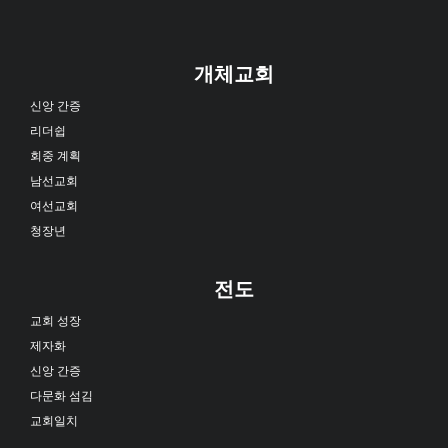
개체교회
신앙 간증
리더쉽
회중 계획
남선교회
여선교회
청장년
전도
교회 성장
제자화
신앙 간증
다문화 섬김
교회일치