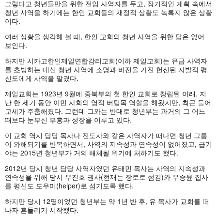
그렇다고 청년들만을 위한 전임 사역자를 두고, 장기적인 계획 속에서
청년 사역을 하기에는 한인 교회들의 재정적 상황도 녹록지 않은 상황
이다.
여러 상황을 생각해 볼 때, 한인 교회의 청년 사역을 위한 답은 없어
보인다.
하지만 시카고한인제일연합감리교회(이하 제일교회)는 유급 사역자
를 초빙하는 대신 청년 사역에 소명과 비전을 가진 헌신된 자발적 평
신도에게 사역을 맡겼다.
제일교회는 1923년 9월에 중북부의 첫 한인 교회로 창립된 이래, 지
난 한 세기 동안 이민 사회의 영적 버팀목 역할을 해왔지만, 최근 들어
교세가 주춤해졌다. 그런데 그와는 반대로 청년부는 과거의 그 어느
때보다 눈부신 부흥과 성장을 이루고 있다.
이 교회 역시 담당 목사나 전도사와 같은 사역자가 떠나면 청년 그룹
이 와해되기를 반복하면서, 사역의 지속성과 연속성이 없어졌고, 급기
야는 2015년 청년부가 거의 해체될 위기에 처하기도 했다.
2012년 당시 청년 담당 사역자였던 유태민 목사는 사역의 지속성과
연속성을 위해 당시 우진호 권사(현재는 장로로 섬김)와 우승윤 집사
를 평신도 도우미(helper)로 섬기도록 했다.
하지만 당시 12명이었던 청년부는 약 1년 반 후, 유 목사가 교회를 떠
나자 흔들리기 시작했다.