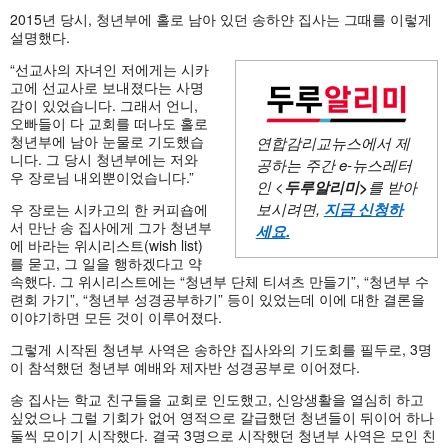
2015년 당시, 청년부에 홀로 남아 있던 송하얀 집사는 그때를 이렇게
설명했다.
“선교사의 자녀인 저에게는 시카
고에 선교사로 보내졌다는 사명
감이 있었습니다. 그래서 언니,
오빠들이 다 교회를 떠나도 홀로
청년부에 남아 눈물로 기도했습
연합감리교뉴스에서 제
니다. 그 당시 청년부에는 저와
공하는 주간
e-뉴스레터
우 장로님 내외뿐이었습니다.”
인 <
두루알리미
>
를 받아
보시려면,
지금 신청하
우 장로는 시카고의 한 커피숍에
서 만난 송 집사에게 그가 청년부
세요
.
에 바라는 위시리스트(wish list)
를 묻고, 그 일을 행하겠다고 약
속했다. 그 위시리스트에는 “청년부 단체 티셔츠 만들기”, “청년부 수
련회 가기”, “청년부 성경공부하기” 등이 있었는데 이에 대한 결론을
이야기하면 모든 것이 이루어졌다.
그렇게 시작된 청년부 사역은 송하얀 집사와의 기도회를 필두로, 3명
이 참석했던 청년부 예배와 제자반 성경공부로 이어졌다.
송 집사는 학교 친구들을 교회로 인도했고, 신앙생활을 열심히 하고
싶었으나 그럴 기회가 없어 영적으로 갈급했던 청년들이 뒤이어 하나
둘씩 모이기 시작했다. 결국 3명으로 시작했던 청년부 사역은 모인 친