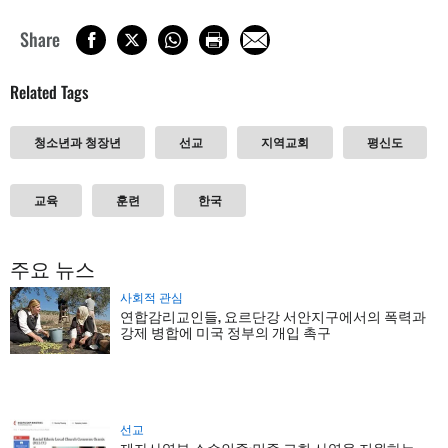
Share
Related Tags
청소년과 청장년
선교
지역교회
평신도
교육
훈련
한국
주요 뉴스
사회적 관심
연합감리교인들, 요르단강 서안지구에서의 폭력과
강제 병합에 미국 정부의 개입 촉구
선교
제자사역부 소수인종·민족 교회 사역을 지원하는