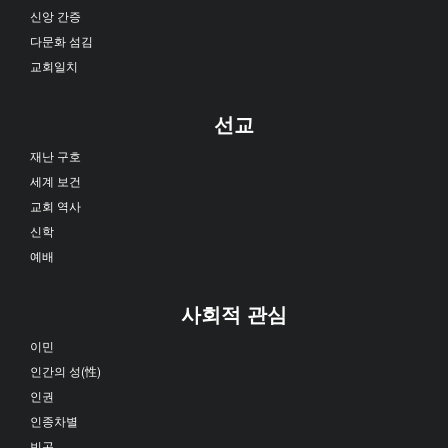
신앙 간증
다문화 섬김
교회일치
선교
재난 구호
세계 보건
교회 역사
신학
예배
사회적 관심
이민
인간의 성(性)
인권
인종차별
빈곤