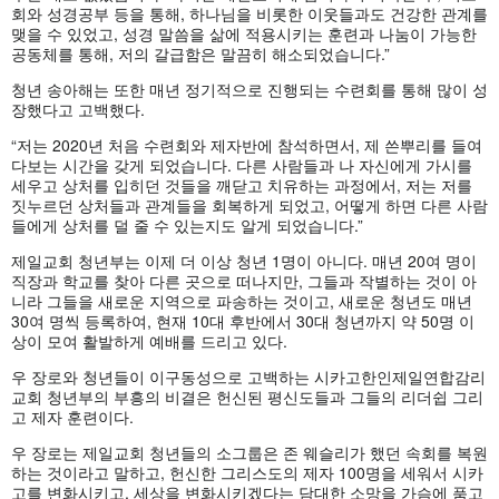
회와 성경공부 등을 통해, 하나님을 비롯한 이웃들과도 건강한 관계를
맺을 수 있었고, 성경 말씀을 삶에 적용시키는 훈련과 나눔이 가능한
공동체를 통해, 저의 갈급함은 말끔히 해소되었습니다.”
청년 송아해는 또한 매년 정기적으로 진행되는 수련회를 통해 많이 성
장했다고 고백했다.
“저는 2020년 처음 수련회와 제자반에 참석하면서, 제 쓴뿌리를 들여
다보는 시간을 갖게 되었습니다. 다른 사람들과 나 자신에게 가시를
세우고 상처를 입히던 것들을 깨닫고 치유하는 과정에서, 저는 저를
짓누르던 상처들과 관계들을 회복하게 되었고, 어떻게 하면 다른 사람
들에게 상처를 덜 줄 수 있는지도 알게 되었습니다.”
제일교회 청년부는 이제 더 이상 청년 1명이 아니다. 매년 20여 명이
직장과 학교를 찾아 다른 곳으로 떠나지만, 그들과 작별하는 것이 아
니라 그들을 새로운 지역으로 파송하는 것이고, 새로운 청년도 매년
30여 명씩 등록하여, 현재 10대 후반에서 30대 청년까지 약 50명 이
상이 모여 활발하게 예배를 드리고 있다.
우 장로와 청년들이 이구동성으로 고백하는 시카고한인제일연합감리
교회 청년부의 부흥의 비결은 헌신된 평신도들과 그들의 리더쉽 그리
고 제자 훈련이다.
우 장로는 제일교회 청년들의 소그룹은 존 웨슬리가 했던 속회를 복원
하는 것이라고 말하고, 헌신한 그리스도의 제자 100명을 세워서 시카
고를 변화시키고, 세상을 변화시키겠다는 담대한 소망을 가슴에 품고