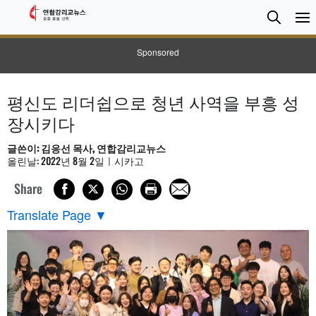
검
Searc
색
Sponsored
평신도 리더쉽으로 청년 사역을 부흥 성
장시키다
글쓴이: 김응선 목사, 연합감리교뉴스
올린날: 2022년 8월 2일ㅣ시카고
Share
Translate Page
▼