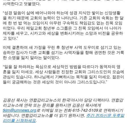
사역한다고 덧붙였다.
“성경 말씀이 삶에 배어나와야 하는데 성경 지식만 쌓이는 신앙생활
을 하기 때문에 교회의 능력이 안 나타난다. 기존 교회의 속회는 한 달
에 한 번 밥 먹는 모임이지 아무런 구속력도 책임감도 없는 친목 모임
이었다. 우리 제일교회 청년부 소그룹은 그 친목 모임에서 더 나아가
제자를 세우고, 시카고와 세상을 변화시키려는 소망과 비전을 공유하
고 있다.”
이제 결혼하여 새 가정을 꾸린 후 청년부 사역 도우미로 섬기고 있는
송하얀 집사가 다른 교회를 섬기는 사역자들을 향해 권면한 것은 거룩
한 소명을 잃지 말라는 말이었다.
“일을 잘 하려려는 욕심으로 세상적인 방법을 따르다가 동역자의 영
혼을 잃지 마세요. 세상 사람들은 진정한 교회와 그리스도인의 모습에
관심이 있습니다. 하나님께서 기뻐하시는 목적을 잃지 마세요. 젊은이
들이 궁금해하는 것은 세상의 것이 아니라 그리스도입니다.”
김응선 목사는 연합감리교뉴스의 한국/아시아 담당 디렉터다. 연합감
리교뉴스에
연락
또는
문의를
원하시면
김응선
목사에게
tkim@umnews.org
로
이메일
또는
전화 615-742-5109
로
연락하시기
바랍니다.
연합감리교뉴스를
더
읽기
원하시면,
주간
전자신문
두루알
리미를
신청하세요
.