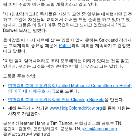
럼 이번 주말에 예배를 드릴 계획이라고 알고 있다.
"세 (연합감리교회) 목사들은 자신의 교인 중 일부는 대피했지만 안전
하고, 주일에 자신들의 교회에서 예배를 드릴 준비를 하고 있다고 했
습니다. 그들은 이 일이 아주 중요하다고 느끼고 있었습니다."라고
Boswell 목사는 말했다.
돌아갔을 때 다시 사택에 살 수 있을지 알지 못하는 Strickland 감리사
는 교회개척의 중요성 때문에
Path 1
과의 회의를 계속하기로 결정했
다고 말했다.
"이런 일이 일어나더라도 우리 모두에게는 미래가 있다는 것을 알고
있기에, 우리는 그것을 위해 준비해야 합니다."라고 그는 말했다.
도움을 주는 방법:
연합감리교회 구호위원회(United Methodist Committee on Relief)
의 미국 내 재해구호 기금
으로 드린다.
연합감리교회 구호위원회를 위해 Cleaning Buckets
을 만든다.
재해 복구가 시작되면
www.HelpColoradoNow.org
를 통해 자원봉
사자로 가입한다.
글쓴이: Heather Hahn & Tim Tanton, 연합감리교회 공보부 TN
옮긴이: 김영주, 연합감리교회 공보부 TN,
ykim@umcom.org
올린날: 2013년 9월 16일