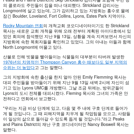
의 콜로라도 주민들이 집을 떠나 대피했다. Strickland 감리사는
Longmont에 살고 있는데, 그가 감리하고 있는 지방회는 홍수로 물에
잠긴 Boulder, Loveland, Fort Collins, Lyons, Estes Park 지역이다.
Rocky Mountain 연회
의 개척교회 코오디네이터이기도 한 Strickland
목사는 새로운 교회 개척을 위해 오래 전부터 계획된 아이다호에서 있
었던 회의에 참석했던 지난 9월 13일, 상황을 계속 지켜보면서 자신의
지방회에 속한 목회자들을 확인하고 있었다. 그의 아내는 아들과 함께
North Longmont에 머물고 있다.
산불로 인해 빗물을 빨아들이는 식물들의 대부분이 타버려 발생한
1976년의 치명적인 Thompson Canyon 홍수 때보다도 일부 지역의
수위는 더 높았다
고 그는 말했다.
그의 지방회에 속한 출산을 한지 얼마 안된 Emily Flemming 목사는
대피 주민들을 받아들이기 위해 지난 9월 13일 새벽 2시에 자신이 섬
기고 있는 Lyons UMC를 개방했다. 그날 조금 뒤에는, 방위군들이
Lyons의 도시 전체를 대피시켰다. Fleming 목사와 그녀의 가족은 안
전하다고 연회에서 보고했다.
"우리는 지금 비상 단계에 있고, 다음 몇 주 내에 구호 단계로 들어가
게 될 것입니다. 그 때 피해지역을 치우게 될 작업팀을 모으고, 사람들
이 일상의 삶으로 돌아갈 수 있도록 돕게 될 것입니다."라고 Peaks
and Plains District의 재난 구호 코디네이터인 Nancy Boswell 목사는
말했다.