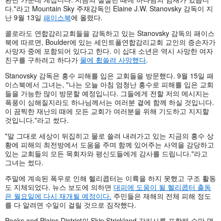
다."라고 Mountain Sky 주재감독인 Elaine J.W. Stanovsky 감독이 지
난 9월 13일
패이스북
에 올렸다.
콜로라도 연합감리교회들을 감독하고 있는 Stanovsky 감독의 패이스
북에 따르면, Boulder에 있는 세인트폴연합감리교회 교인의 증손자가
사망자 중에 포함되어 있다고 한다. 이 십대 소년은 역시 사망한 여자
친구를 구하려고 하다가
물에 휩쓸려 사망했다
.
Stanovsky 감독은 홍수 피해를 입은 교회들을 방문했다. 9월 15일 패
이스북에서 그녀는, "나는 오늘 아침 엄청난 홍수로 피해를 입은 교회
들을 가능한 많이 방문할 예정입니다. 그들에게 전할 저의 메시지는
폭풍이 심해질지라도 하나님께서는 여러분 곁에 함께 하실 것입니다.
이 끔찍한 재난의 때에 모든 교회가 여러분을 위해 기도하고 지지할
것입니다."라고 썼다.
"말 그대로 세상이 뒤집히고 물로 쓸려 내려가고 있는 지금의 홍수 상
황에 피해의 최전방에서 도움을 주며 함께 있어주는 사역을 감당하고
있는 교회들의 모든 목회자와 평신도들에게 감사를 드립니다."라고
그녀는 썼다.
주말에 계속된 폭우로 인해 헬리콥터는 이륙을 하지 못했고 구조 활동
도 지체되었다. 뉴스 보도에 의하면
대피에 도움이 될 헬리콥터 출동
은 월요일에 다시 재개될 예정이다.
주민들은 재해의 전체 피해 정도
를 다 알려면 수일이 걸릴 것으로 짐작했다.
Peaks and Plains District의 Skip Strickland 감리사를 포함해 수만 명