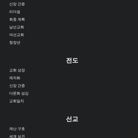
신앙 간증
리더쉽
회중 계획
남선교회
여선교회
청장년
전도
교회 성장
제자화
신앙 간증
다문화 섬김
교회일치
선교
재난 구호
세계 보건