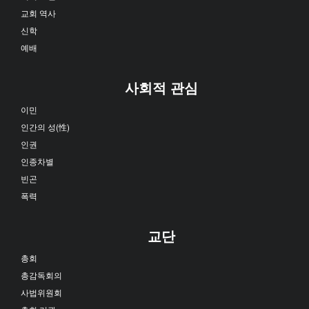
교회 역사
신학
예배
사회적 관심
이민
인간의 성(性)
인권
인종차별
빈곤
폭력
교단
총회
총감독회의
사법위원회