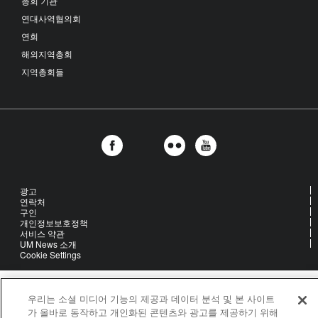
총회 기관
연대사역협의회
연회
해외지역총회
지역총회들
광고
연락처
구인
개인정보보호정책
서비스 약관
UM News 소개
Cookie Settings
United Methodist Communications is an agency of The United
우리는 소셜 미디어 기능의 제공과 데이터 분석 및 본 사이트
Methodist Church
가 올바로 동작하고 개인화된 콘텐츠와 광고를 제공하기 위해