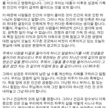
를 지으라고 명령하십니다. 그리고 우리는 대홍수 이후로 성경에 기록
된 인간의 수명이 급격히 줄어드는 것을 보게 됩니다.
이 때문에 사람들은 인간의 수명이 줄어든 것이 인간의 죄로 인한 하
나님의 징벌이라고 말합니다. 그러나 저는 인간의 수명 단축은 하나님
의 위대한 결정이요 인류에게 주신 커다란 축복이라는 생각을 합니다.
히틀러, 무솔리니, 푸틴 같은 사람들이 900년씩 산다고 생각해 보세
요. 끔찍한 일이 아닐 수 없습니다. 전쟁과 광기로 가득 찬 세상, 개인
과 특정 집단의 이익과 정치적 야욕으로 인해 힘없고 무고한 생명에
대한 살상이 오늘도 지구촌 곳곳에서 버젓이 이루어지고 있는 오늘의
현실에 대해 성경은 분명하게 경고하고 있습니다.
주께서 사람을 티끌로 돌아가게 하시고 말씀하시기를 너희 인생들은
돌아가라 하셨사오니 주의 목전에는 천 년이 지나간 어제 같으며 밤의
한순간 같을 뿐이니이다
. 주께서 그들을 홍수처럼 쓸어가시나이다 그
들은 잠깐 자는 것 같으며 아침에 돋는 풀 같으니이다. (시 90:3-5)
그래서 성경은 우리에게 남은 날 수를 계산하는 지혜를 구하라고 말합
니다. 우리는 영원히 살지 않습니다. 이것은 저주가 아니라 축복입니
다. 죽음 앞에 모든 인간은 공평합니다. 가난한 자나 부자나, 힘 있는
자나 힘없는 자나 주님께서 이제 그만 돌아가라 하시면 가진 것 모두
내려놓고 그냥 떠나야 합니다.
누구나 건강하게 오래 살기를 원합니다. 그러나 건강과 장수보다 더욱
중요한 것은 오늘 우리에게 주어진 하루의 삶을 어떻게 사느냐 하는
것입니다. 예수님께서 우리에게 가르쳐 주시고 몸소 보여주신 삶은 단