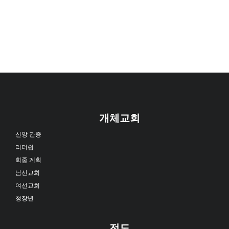
개체교회
신앙 간증
리더쉽
회중 계획
남선교회
여선교회
청장년
전도