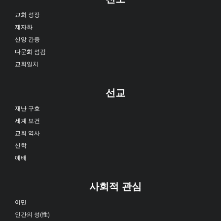
교회 성장
제자화
신앙 간증
다문화 섬김
교회일치
선교
재난 구호
세계 보건
교회 역사
신학
예배
사회적 관심
이민
인간의 성(性)