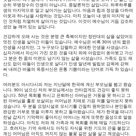
순히 무병장수의 인생이 아닙니다. 종말론적인 삶입니다. 하루하루를
생의 마지막으로 알고 살아가는 삶입니다. 마음과 힘과 정성을 다하여
이웃과 하나님을 사랑하는 것입니다. 마치 오늘이 내 생의 마지막 날
인 것처럼 치열하게 살아가는 것입니다. 이것이 예수님이 거듭 강조하
셨던 늘 깨어 있는 삶입니다.
건강하게 오래 사는 것은 분명 큰 축복이지만 정반대의 삶을 살았어도
멋진 인생을 살아간 이들이 있습니다. 예수님은 비록 30여 년의 짧은
인생을 사셨지만, 그 누구보다 강렬하고 위대한 인생을 사셨습니다.
십자가에서 자신이 가진 모든 것을 대지 위에 아낌없이 쏟아붓고 가신
그 분은 한 줌의 미련도 남기지 않는 삶을 사셨습니다. 가족도 집도 재
산도 없이 떠돌이 인생으로 살다가 인생 말년에 빌립보 감옥에 갇혀
써 내려간 바울의 옥중서신은 온통 기쁨이라는 단어로 가득 차 있습니
다.
여러분도 아시다시피 저는 지난달에 한국에 계신 부모님을 뵙고 왔습
니다. 90이 넘으신 저의 부모님께서는 안타깝게도 건강이 좋지 못하
십니다. 50년 목회를 하시고 은퇴하신 아버님은 거동을 못 하시고 그
런 아버님을 홀로 보살피는 어머님은 치매로 가끔 저를 알아보지 못하
셨습니다. 두 분을 요양시설로 모시기를 간절히 원하였으나 본인들의
완강한 거부로 뜻을 이루지 못하고 돌아왔습니다. 제가 한국을 떠나기
전날 갑자기 기억력이 좋아지신 어머니는 제게 또렷한 음성으로 말씀
하셨습니다. 아직도 저와 제 가족과 제 목회를 위해 매일 기도하신다
고. 흐려지는 기억 속에서도 아직도 자식을 위한 기도의 끈을 붙잡고
계신 어머님은 아직도 꺼지지 않는 불꽃 같은 삶을 살고 계셨습니다.