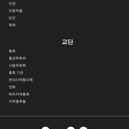
인권
인종차별
빈곤
폭력
교단
총회
총감독회의
사법위원회
총회 기관
연대사역협의회
연회
해외지역총회
지역총회들