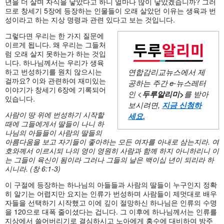
년을 더 살며 자식을 낳았다고 하니 얼마나 많이 낳았겠습니까? 그러
므로 창세기 5장에 등장하는 인물들이 오래 살았던 이유는 생육과 번
성이라고 하는 지상 명령과 관련 있다고 보는 것입니다.
그렇다면 우리는 한 가지 질문에
이르게 됩니다. 왜 우리는 그들처
럼 오래 살지 못하는가 하는 것입
니다. 하나님께서는 우리가 생육
하고 번성하기를 원치 않으시는
연합감리교뉴스에서 제
걸까요? 이와 관련하여 재미있는
공하는 주간
e-뉴스레터
이야기가 창세기 6장에 기록되어
인 <
두루알리미
>
를 받아
있습니다.
보시려면,
지금 신청하
사람이 땅 위에 번성하기 시작할
세요
.
때에 그들에게서 딸들이 나니 하
나님의 아들들이 사람의 딸들의
아름다움을 보고 자기들이 좋아하는 모든 여자를 아내로 삼는지라
. 여
호와께서 이르시되 나의 영이 영원히 사람과 함께 하지 아니하리니 이
는 그들이 육신이 됨이라 그러나 그들의 날은 백이십 년이 되리라 하
시니라. (창 6:1-3)
이 구절에 등장하는 하나님의 아들들과 사람의 딸들이 누구인지 정확
히 알기는 어렵지만 요지는 인류가 번성하며 사람들이 제멋대로 배우
자들을 선택하기 시작했고 이에 깊이 절망하신 하나님은 인류의 수명
을 120으로 대폭 줄이셨다는 겁니다. 그 이후에 하나님께서는 인류를
지상에서 쓸어버리기로 결심하시고 노아에게 홍수에 대비하여 방주