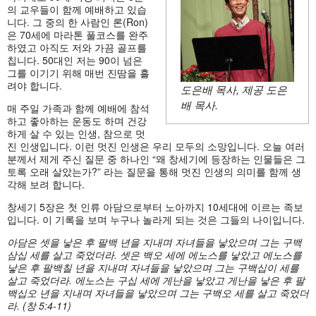
의 교우들이 함께 예배하고 있습
니다. 그 중의 한 사람인 론(Ron)
은 70세에 마라톤 풀코스를 완주
하였고 아직도 저와 가끔 골프를
칩니다. 50대인 저는 90이 넘은
그를 이기기 위해 매번 진땀을 흘
려야 합니다.
도은배 목사
, 제공 도은
배 목사.
매 주일 가족과 함께 예배에 참석
하고 좋아하는 운동도 하며 건강
하게 살 수 있는 인생, 참으로 멋
진 인생입니다. 이런 멋진 인생은 우리 모두의 소망입니다. 오늘 여러
분께서 제게 주신 질문 중 하나인 “왜 창세기에 등장하는 인물들은 그
토록 오래 살았는가?” 라는 질문을 통해 멋진 인생의 의미를 함께 생
각해 보려 합니다.
창세기 5장은 첫 인류 아담으로부터 노아까지 10세대에 이르는 족보
입니다. 이 기록을 보며 누구나 놀라게 되는 것은 그들의 나이입니다.
아담은 셋을 낳은 후 팔백 년을 지내며 자녀들을 낳았으며 그는 구백
삼십 세를 살고 죽었더라
. 셋은 백오 세에 에노스를 낳았고 에노스를
낳은 후 팔백칠 년을 지내며 자녀들을 낳았으며 그는 구백십이 세를
살고 죽었더라. 에노스는 구십 세에 게난을 낳았고 게난을 낳은 후 팔
백십오 년을 지내며 자녀들을 낳았으며 그는 구백오 세를 살고 죽었더
라. (창 5:4-11)