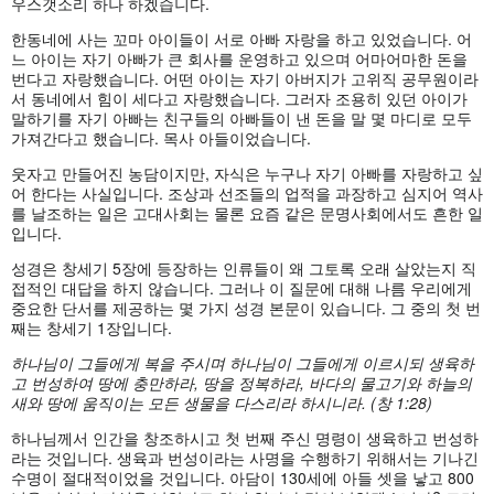
우스갯소리 하나 하겠습니다.
한동네에 사는 꼬마 아이들이 서로 아빠 자랑을 하고 있었습니다. 어
느 아이는 자기 아빠가 큰 회사를 운영하고 있으며 어마어마한 돈을
번다고 자랑했습니다. 어떤 아이는 자기 아버지가 고위직 공무원이라
서 동네에서 힘이 세다고 자랑했습니다. 그러자 조용히 있던 아이가
말하기를 자기 아빠는 친구들의 아빠들이 낸 돈을 말 몇 마디로 모두
가져간다고 했습니다. 목사 아들이었습니다.
웃자고 만들어진 농담이지만, 자식은 누구나 자기 아빠를 자랑하고 싶
어 한다는 사실입니다. 조상과 선조들의 업적을 과장하고 심지어 역사
를 날조하는 일은 고대사회는 물론 요즘 같은 문명사회에서도 흔한 일
입니다.
성경은 창세기 5장에 등장하는 인류들이 왜 그토록 오래 살았는지 직
접적인 대답을 하지 않습니다. 그러나 이 질문에 대해 나름 우리에게
중요한 단서를 제공하는 몇 가지 성경 본문이 있습니다. 그 중의 첫 번
째는 창세기 1장입니다.
하나님이 그들에게 복을 주시며 하나님이 그들에게 이르시되 생육하
고 번성하여 땅에 충만하라
, 땅을 정복하라, 바다의 물고기와 하늘의
새와 땅에 움직이는 모든 생물을 다스리라 하시니라. (창 1:28)
하나님께서 인간을 창조하시고 첫 번째 주신 명령이 생육하고 번성하
라는 것입니다. 생육과 번성이라는 사명을 수행하기 위해서는 기나긴
수명이 절대적이었을 것입니다. 아담이 130세에 아들 셋을 낳고 800