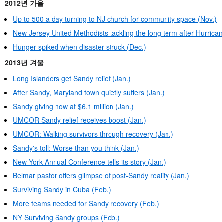
2012년 가을
Up to 500 a day turning to NJ church for community space (Nov.)
New Jersey United Methodists tackling the long term after Hurrica
Hunger spiked when disaster struck (Dec.)
2013년 겨울
Long Islanders get Sandy relief (Jan.)
After Sandy, Maryland town quietly suffers (Jan.)
Sandy giving now at $6.1 million (Jan.)
UMCOR Sandy relief receives boost (Jan.)
UMCOR: Walking survivors through recovery (Jan.)
Sandy's toll: Worse than you think (Jan.)
New York Annual Conference tells its story (Jan.)
Belmar pastor offers glimpse of post-Sandy reality (Jan.)
Surviving Sandy in Cuba (Feb.)
More teams needed for Sandy recovery (Feb.)
NY Surviving Sandy groups (Feb.)