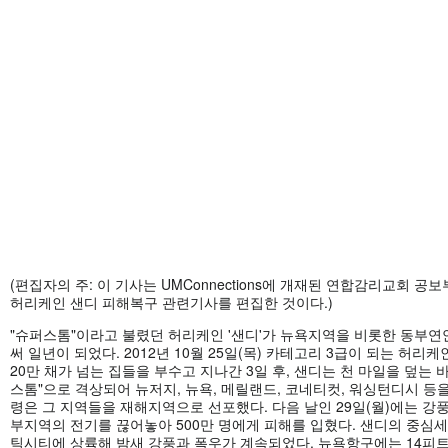
(편집자의 주: 이 기사는 UMConnections에 개재된 연합감리교회 공보부 
허리케인 샌디 피해복구 관련기사를 편집한 것이다.)
"슈퍼스톰"이라고 불렸던 허리케인 '샌디'가 뉴욕지역을 비롯한 동부연
써 일년이 되었다. 2012년 10월 25일(목) 카테고리 3급이 되는 허리
20만 채가 넘는 집들을 부수고 지나간 3일 후, 샌디는 천 마일을 덮는 
스톰"으로 격상되어 뉴저지, 뉴욕, 메릴랜드, 코네티컷, 워싱턴디시 등
령은 그 지역들을 재해지역으로 선포했다. 다음 날인 29일(월)에는 강
부지역의 전기를 끊어놓아 500만 명에게 피해를 입혔다. 샌디의 중심세
틱시티에 상륙해 밤새 강풍과 폭우가 계속되었다. 뉴욕항구에는 14피