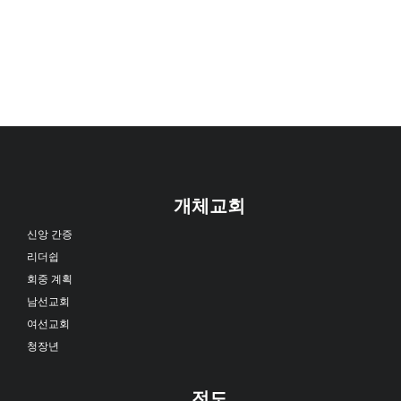
개체교회
신앙 간증
리더쉽
회중 계획
남선교회
여선교회
청장년
전도