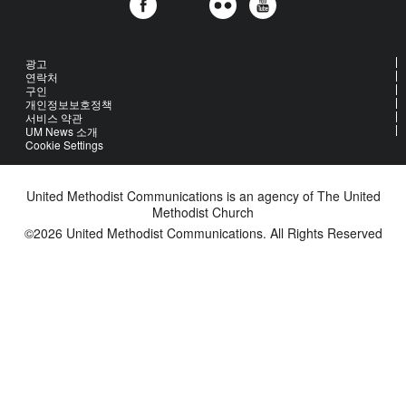
광고
연락처
구인
개인정보보호정책
서비스 약관
UM News 소개
Cookie Settings
United Methodist Communications is an agency of The United
Methodist Church
©2026
United Methodist Communications. All Rights Reserved