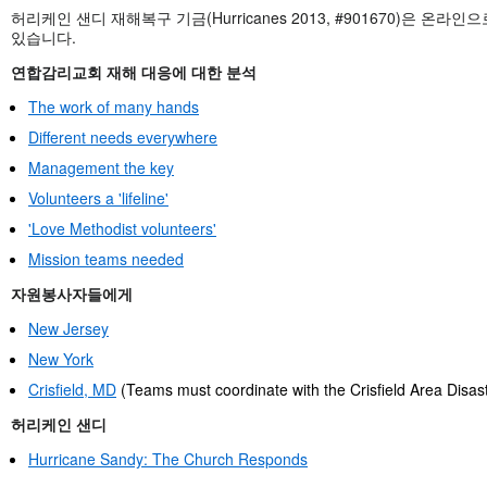
허리케인 샌디 재해복구 기금(Hurricanes 2013, #901670)은 온라인
있습니다.
연합감리교회 재해 대응에 대한 분석
The work of many hands
Different needs everywhere
Management the key
Volunteers a 'lifeline'
'Love Methodist volunteers'
Mission teams needed
자원봉사자들에게
New Jersey
New York
Crisfield, MD
(Teams must coordinate with the Crisfield Area Disas
허리케인 샌디
Hurricane Sandy: The Church Responds