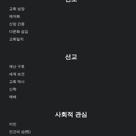
교회 성장
제자화
신앙 간증
다문화 섬김
교회일치
선교
재난 구호
세계 보건
교회 역사
신학
예배
사회적 관심
이민
인간의 성(性)