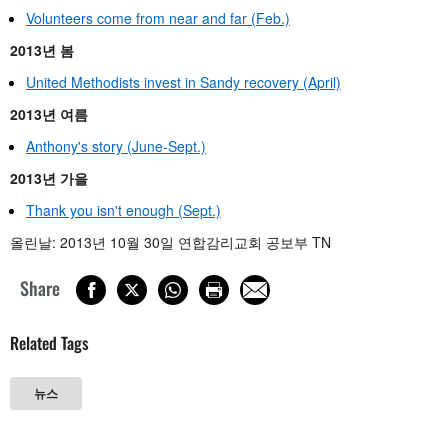
Volunteers come from near and far (Feb.)
2013년 봄
United Methodists invest in Sandy recovery (April)
2013년 여름
Anthony's story (June-Sept.)
2013년 가을
Thank you isn't enough (Sept.)
올린날: 2013년 10월 30일 연합감리교회 공보부 TN
Share
Related Tags
뉴스