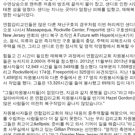
수면상승으로 맨하튼 저층의 방조제 끝까지 물이 찼고, 샌디로 인한 사
태튼 섬을 덮쳤다. 샌디는 지나는 곳마다 엄청난 피해를 입혔고, 재해복
명한 사실이었다.
연합감리교인들은 많은 다른 재난구호의 경우처럼 이번 허리케인 샌디
으로 나서서 Massapequa, Rockville Center, Freport에 샌디 구호센
New Jersey 연회의 샌디 복구 조직인 A Future with Hope에서는
소, 음식, 의류와 같은 즉각적인 구호 물품의 충당, 주택의 피해조사와
주택을 재건, 그리고 샌디로 인한 정서적 및 영적 악영향에서 회복할 수
힘들고 긴 시간이 필요한 재해복구 과정에서 연합감리교회 자원봉사자의
들은 뉴저지의 2,000여 주택을 청소했다. 2012년 11월부터 2013년 9
봉사자들이 12,949 시간을 들여 349채를 청소했다. 대부분의 1,558명은 
리고 Rockville에서 174명, Freeport에서 325명이 파견되었다. 지난
1,459명의 자원봉사자와 다른 주들에서 온 17 명의 자원봉사자들은 피
서 작업을 했다. 그들은 13,320시간을 들여 봉사했고 69채의 집이 대기
"그들(자원봉사자들)이 없었다면, 지금과 같지 못했을 겁니다."라고 테네
알라바마에서 온 연합감리교회 자원봉사자들을 반기며 Hazel Gordon
많은 사람들이 여전히 복구작업이 끝나지 않았습니다."
자원봉사자들은 연합감리교회의 재난 대응의 중추역할을 해왔으며, 어
를 수립하는 사람들보다 더 잘 알지 못한다. "나는 우리 감리교회 자
그들은 최고이고&ellipsis; 준비를 하고 와서 기꺼이 일을 해줍니다."라고 
호 사무실에서 일하고 있는 Gillian Prince는 선언했다. "영적인 측
성에 감명을 받았습니다."라고 Greater New Jersey 연회의 샌디 구호 조직인