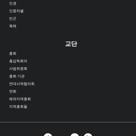
인권
인종차별
빈곤
폭력
교단
총회
총감독회의
사법위원회
총회 기관
연대사역협의회
연회
해외지역총회
지역총회들