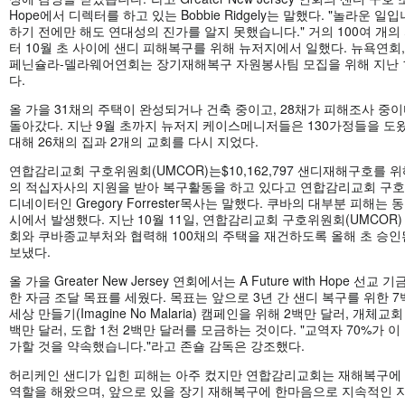
Hope에서 디렉터를 하고 있는 Bobbie Ridgely는 말했다. "놀라운 일
하기 전에만 해도 연대성의 진가를 알지 못했습니다." 거의 100여 개의
터 10월 초 사이에 샌디 피해복구를 위해 뉴저지에서 일했다. 뉴욕연회
페닌슐라-델라웨어연회는 장기재해복구 자원봉사팀 모집을 위해 지난 
다.
올 가을 31채의 주택이 완성되거나 건축 중이고, 28채가 피해조사 중이
돌아갔다. 지난 9월 초까지 뉴저지 케이스메니저들은 130가정들을 도왔
대해 26채의 집과 2개의 교회를 다시 지었다.
연합감리교회 구호위원회(UMCOR)는$10,162,797 샌디재해구호를 위
의 적십자사의 지원을 받아 복구활동을 하고 있다고 연합감리교회 구
디네이터인 Gregory Forrester목사는 말했다. 쿠바의 대부분 피해는 동부
시에서 발생했다. 지난 10월 11일, 연합감리교회 구호위원회(UMCO
회와 쿠바종교부처와 협력해 100채의 주택을 재건하도록 올해 초 승인
보냈다.
올 가을 Greater New Jersey 연회에서는 A Future with Hope 
한 자금 조달 목표를 세웠다. 목표는 앞으로 3년 간 샌디 복구를 위한 
세상 만들기(Imagine No Malaria) 캠페인을 위해 2백만 달러, 개체
백만 달러, 도합 1천 2백만 달러를 모금하는 것이다. "교역자 70%가 
가할 것을 약속했습니다."라고 존숄 감독은 강조했다.
허리케인 샌디가 입힌 피해는 아주 컸지만 연합감리교회는 재해복구에 
역할을 해왔으며, 앞으로 있을 장기 재해복구에 한마음으로 지속적인 지