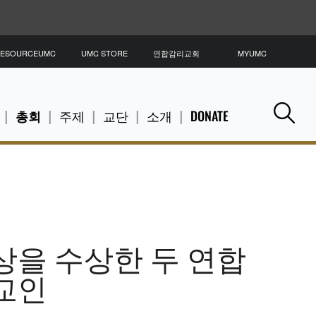
ESOURCEUMC
UMC STORE
연합감리교회
MYUMC
총회
주제
교단
소개
DONATE
Se
상을 수상한 두 연합
교인