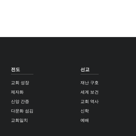
전도
선교
교회 성장
재난 구호
제자화
세계 보건
신앙 간증
교회 역사
다문화 섬김
신학
교회일치
예배