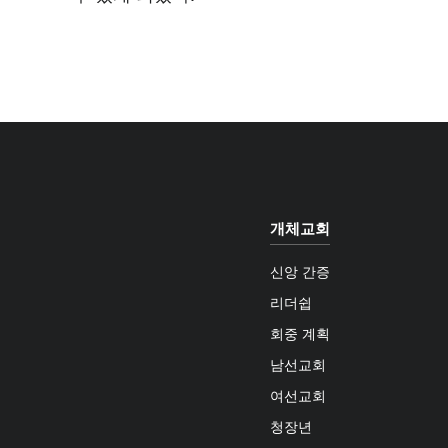
개체교회
신앙 간증
리더쉽
회중 계획
남선교회
여선교회
청장년