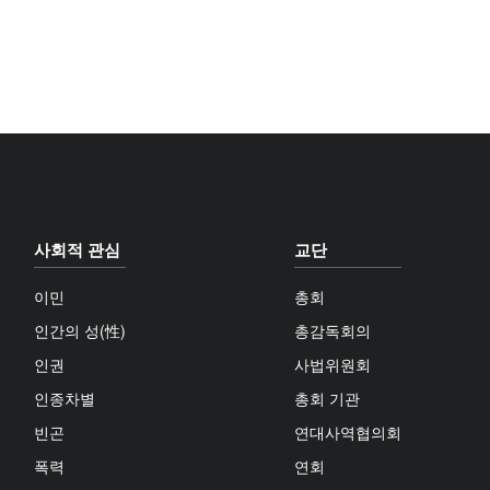
사회적 관심
교단
이민
총회
인간의 성(性)
총감독회의
인권
사법위원회
인종차별
총회 기관
빈곤
연대사역협의회
폭력
연회