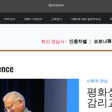
Sponsored
지역/언어
UMC 디렉토리
교회찾기
UMC에 대해 질문하세요
R
최신 관심사 :
인종차별
코로나19
ence
사회적 관심
평화
감리