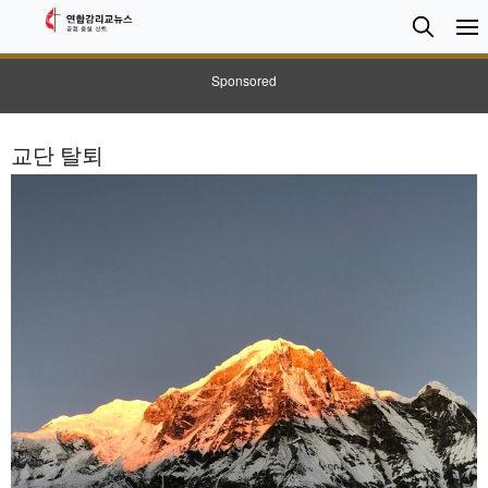
검
Searc
색
Sponsored
교단 탈퇴