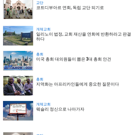
교단
코트디부아르 연회, 독립 교단 되기로
개체교회
일리노이 법정, 교회 재산을 연회에 반환하라고 판결
하다
총회
미국 총회 대의원들이 뽑은 3대 총회 안건
총회
지역화는 아프리카인들에게 중요한 질문이다
개체교회
웨슬리 정신으로 나아가자