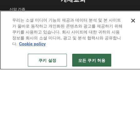
신앙 간증
리더쉽
우리는 소셜 미디어 기능의 제공과 데이터 분석 및 본 사이트
회중 계획
가 올바로 동작하고 개인화된 콘텐츠와 광고를 제공하기 위해
쿠키를 사용하고 있습니다. 회사 사이트에 대한 귀하의 사용
남선교회
정보를 회사의 소셜 미디어, 광고 및 분석 협력사와 공유합니
여선교회
다.
Cookie policy
청장년
쿠키 설정
모든 쿠키 허용
전도
교회 성장
제자화
신앙 간증
다문화 섬김
교회일치
선교
재난 구호