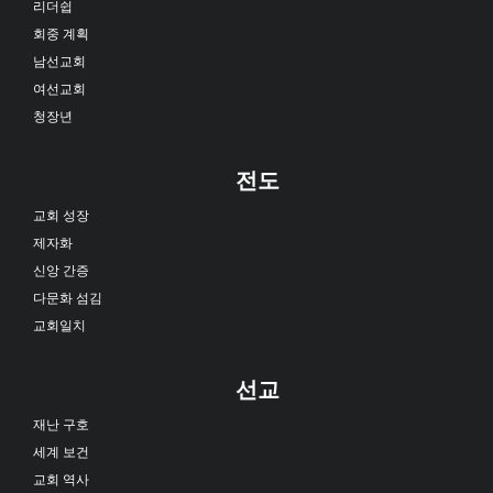
리더쉽
회중 계획
남선교회
여선교회
청장년
전도
교회 성장
제자화
신앙 간증
다문화 섬김
교회일치
선교
재난 구호
세계 보건
교회 역사