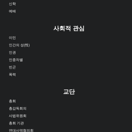
신학
예배
사회적 관심
이민
인간의 성(性)
인권
인종차별
빈곤
폭력
교단
총회
총감독회의
사법위원회
총회 기관
연대사역협의회