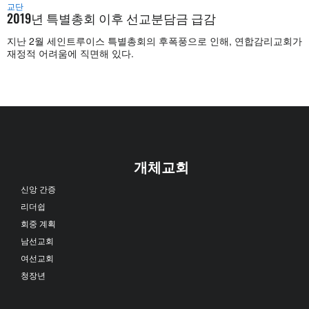
교단
2019년 특별총회 이후 선교분담금 급감
지난 2월 세인트루이스 특별총회의 후폭풍으로 인해, 연합감리교회가
재정적 어려움에 직면해 있다.
개체교회
신앙 간증
리더쉽
회중 계획
남선교회
여선교회
청장년