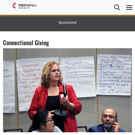
검
Searc
색
Sponsored
Connectional Giving