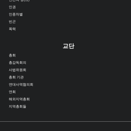
인권
인종차별
빈곤
폭력
교단
총회
총감독회의
사법위원회
총회 기관
연대사역협의회
연회
해외지역총회
지역총회들