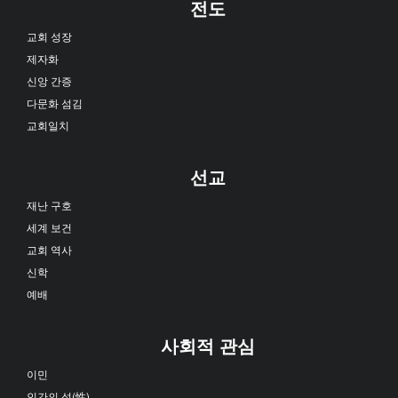
전도
교회 성장
제자화
신앙 간증
다문화 섬김
교회일치
선교
재난 구호
세계 보건
교회 역사
신학
예배
사회적 관심
이민
인간의 성(性)