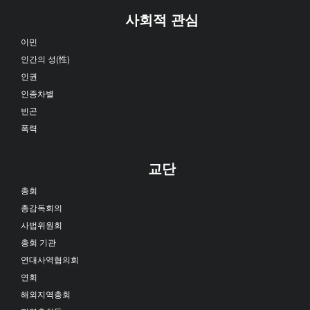
사회적 관심
이민
인간의 성(性)
인권
인종차별
빈곤
폭력
교단
총회
총감독회의
사법위원회
총회 기관
연대사역협의회
연회
해외지역총회