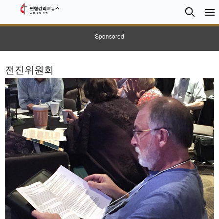
검
Searc
색
Sponsored
전진위원회