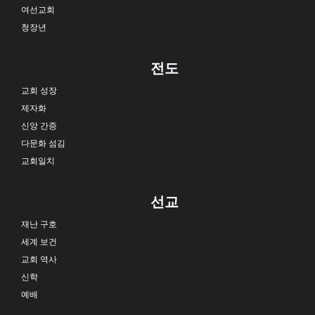
여선교회
청장년
전도
교회 성장
제자화
신앙 간증
다문화 섬김
교회일치
선교
재난 구호
세계 보건
교회 역사
신학
예배