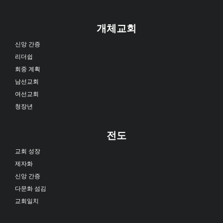
개체교회
신앙 간증
리더쉽
회중 계획
남선교회
여선교회
청장년
전도
교회 성장
제자화
신앙 간증
다문화 섬김
교회일치