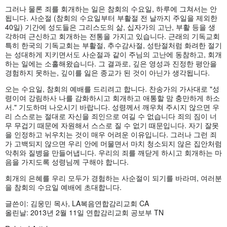
그러나 물론 죄를 회개하는 일은 참회의 수요일, 하루에 그쳐서는 안
됩니다. 사순절 (참회의 수요일부터 부활절 전 날까지 주일을 제외한
40일) 기간에 성도들은 그리스도의 삶, 십자가의 고난, 부활 등을 생
각하며 근신하고 회개하는 전통을 가지고 있습니다. 근래의 기독교회
특히 한국의 기독교회는 부활절, 추수감사절, 성탄절처럼 화려한 절기
는 성대하게 지키면서도 사순절과 같이 주님의 고난에 동참하고, 회개
하는 일에는 소홀해왔습니다. 그 결과로, 깊은 영성과 진정한 평안을
경험하지 못하는, 깊이를 잃은 종교가 된 것이 아닌가 생각됩니다.
오는 수요일, 참회의 예배를 드리려고 합니다. 찬송가의 가사대로 "성
령이여 강림하사 나를 감화하시고 회개하고 애통할 맘 충만하게 하소
서." 기도하며 나오시기 바랍니다. 성령께서 깨우쳐 주시지 않으면 우
리 스스로는 절대로 자신을 죄인으로 여길 수 없습니다 죄의 짐이 너
무 무겁기 때문에 자원해서 스스로 질 수 없기 때문입니다. 자기 잘못
을 인정하고 뉘우치는 것이 매우 어려운 이유입니다. 그러나 그런 죄
가 고백되지 않으면 우리 안에 머물면서 마치 청소되지 않은 집안처럼
악취와 질병을 만들어냅니다. 우리의 죄를 깨닫게 하시고 회개하는 마
음을 가지도록 성령님께 구해야 합니다.
회개의 은혜를 우리 모두가 경험하는 사순절이 되기를 바라며, 여러분
을 참회의 수요일 예배에 초대합니다.
글쓴이: 김웅민 목사, LA복음연합감리교회 CA
올린날: 2013년 2월 11일 연합감리교회 공보부 TN