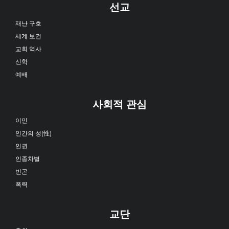
선교
재난 구호
세계 보건
교회 역사
신학
예배
사회적 관심
이민
인간의 성(性)
인권
인종차별
빈곤
폭력
교단