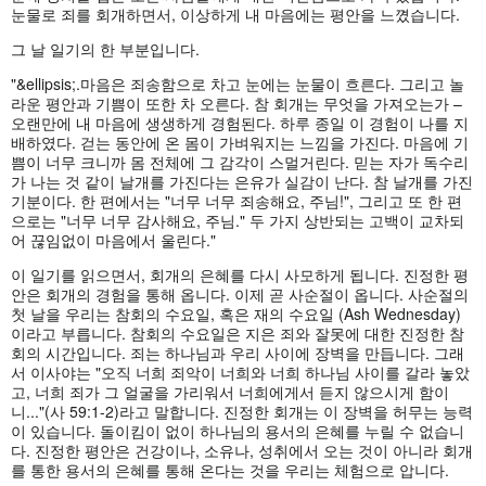
눈물로 죄를 회개하면서, 이상하게 내 마음에는 평안을 느꼈습니다.
그 날 일기의 한 부분입니다.
"&ellipsis;.마음은 죄송함으로 차고 눈에는 눈물이 흐른다. 그리고 놀
라운 평안과 기쁨이 또한 차 오른다. 참 회개는 무엇을 가져오는가 –
오랜만에 내 마음에 생생하게 경험된다. 하루 종일 이 경험이 나를 지
배하였다. 걷는 동안에 온 몸이 가벼워지는 느낌을 가진다. 마음에 기
쁨이 너무 크니까 몸 전체에 그 감각이 스멀거린다. 믿는 자가 독수리
가 나는 것 같이 날개를 가진다는 은유가 실감이 난다. 참 날개를 가진
기분이다. 한 편에서는 "너무 너무 죄송해요, 주님!", 그리고 또 한 편
으로는 "너무 너무 감사해요, 주님." 두 가지 상반되는 고백이 교차되
어 끊임없이 마음에서 울린다."
이 일기를 읽으면서, 회개의 은혜를 다시 사모하게 됩니다. 진정한 평
안은 회개의 경험을 통해 옵니다. 이제 곧 사순절이 옵니다. 사순절의
첫 날을 우리는 참회의 수요일, 혹은 재의 수요일 (Ash Wednesday)
이라고 부릅니다. 참회의 수요일은 지은 죄와 잘못에 대한 진정한 참
회의 시간입니다. 죄는 하나님과 우리 사이에 장벽을 만듭니다. 그래
서 이사야는 "오직 너희 죄악이 너희와 너희 하나님 사이를 갈라 놓았
고, 너희 죄가 그 얼굴을 가리워서 너희에게서 듣지 않으시게 함이
니..."(사 59:1-2)라고 말합니다. 진정한 회개는 이 장벽을 허무는 능력
이 있습니다. 돌이킴이 없이 하나님의 용서의 은혜를 누릴 수 없습니
다. 진정한 평안은 건강이나, 소유나, 성취에서 오는 것이 아니라 회개
를 통한 용서의 은혜를 통해 온다는 것을 우리는 체험으로 압니다.