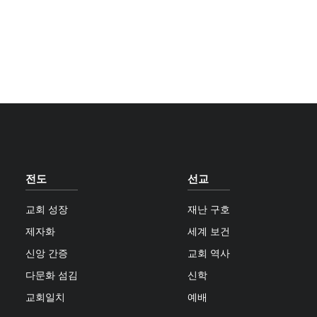
전도
선교
교회 성장
재난 구호
제자화
세계 보건
신앙 간증
교회 역사
다문화 섬김
신학
교회일치
예배