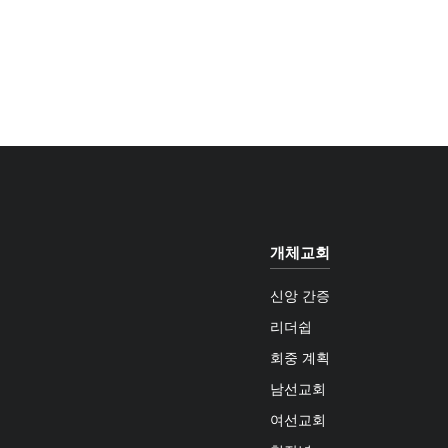
개체교회
신앙 간증
리더쉽
회중 계획
남선교회
여선교회