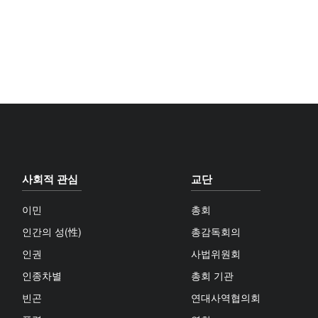
사회적 관심
교단
이민
총회
인간의 성(性)
총감독회의
인권
사법위원회
인종차별
총회 기관
빈곤
연대사역협의회