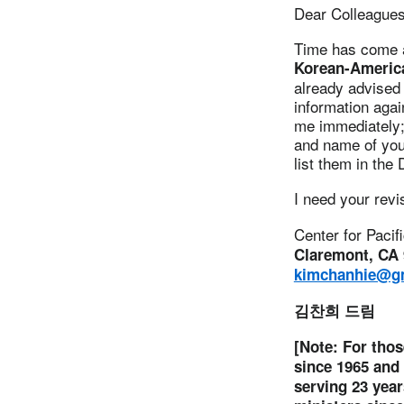
Dear Colleagues 
Time has come ag
Korean-Americ
already advised 
information agai
me immediately; 
and name of your
list them in the 
I need your rev
Center for Pacif
Claremont, CA 
kimchanhie@g
김찬희 드림
[Note: For thos
since 1965 and
serving 23 year