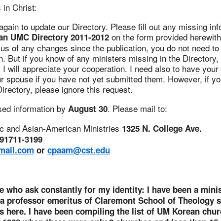
in Christ:
ain to update our Directory. Please fill out any missing inf
on the form provided herewith
an UMC Directory 2011-2012
us of any changes since the publication, you do not need to
n. But if you know of any ministers missing in the Directory,
I will appreciate your cooperation. I need also to have your
 spouse if you have not yet submitted them. However, if yo
Directory, please ignore this request.
ised information by
. Please mail to:
August 30
ic and Asian-American Ministries
1325 N. College Ave.
91711-3199
mail.com
or
cpaam@cst.edu
e who ask constantly for my identity: I have been a min
 a professor emeritus of Claremont School of Theology s
s here. I have been compiling the list of UM Korean chu