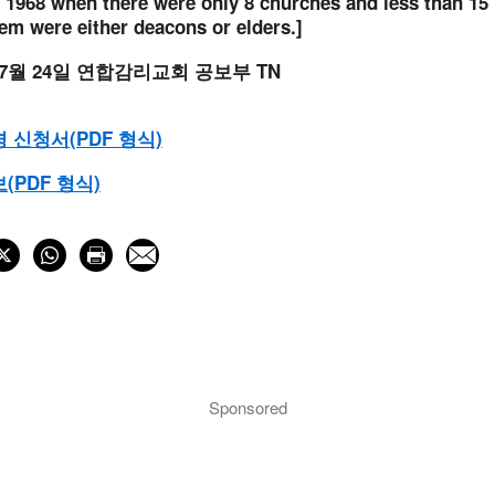
 1968 when there were only 8 churches and less than 15 
hem were either deacons or elders.]
 7월 24일 연합감리교회 공보부 TN
 신청서(PDF 형식)
(PDF 형식)
Sponsored