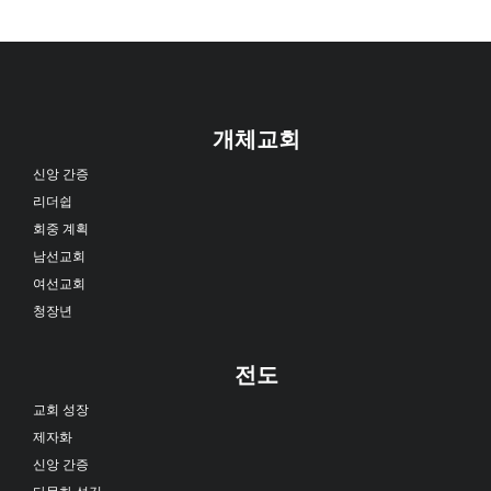
개체교회
신앙 간증
리더쉽
회중 계획
남선교회
여선교회
청장년
전도
교회 성장
제자화
신앙 간증
다문화 섬김