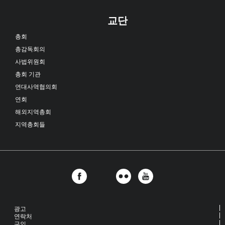
교단
총회
총감독회의
사법위원회
총회 기관
연대사역협의회
연회
해외지역총회
지역총회들
광고
연락처
구인