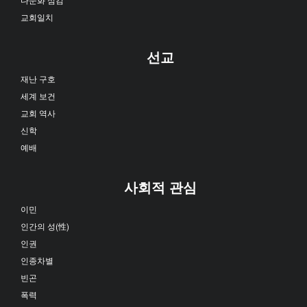
교회일치
선교
재난 구호
세계 보건
교회 역사
신학
예배
사회적 관심
이민
인간의 성(性)
인권
인종차별
빈곤
폭력