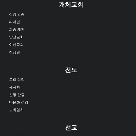
개체교회
신앙 간증
리더쉽
회중 계획
남선교회
여선교회
청장년
전도
교회 성장
제자화
신앙 간증
다문화 섬김
교회일치
선교