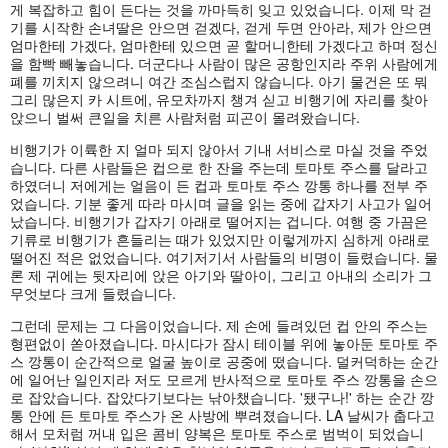
게 복잡하고 힘이 든다는 것을 까마득히 잊고 있었습니다. 이제 막 걷
기를 시작한 손녀딸은 안으면 걷겠다, 걷게 두면 안아라, 제가 안으면
엄마한테 가겠다, 엄마한테 있으면 곧 할머니한테 가겠다고 하며 정신
을 함빡 빼놓습니다. 더군다나 사람이 많은 공항인지라 주위 사람에게
폐를 끼치지 않으려니 여간 조심스럽지 않습니다. 아기 물건은 또 뭐
그리 많은지 카 시트에, 유모차까지 챙겨 싣고 비행기에 자리를 찾아
앉으니 벌써 큰일을 치른 사람처럼 피곤이 몰려왔습니다.
비행기가 이륙한 지 얼마 되지 않아서 기내 서비스로 마실 것을 주었
습니다. 다른 사람들은 컵으로 한 잔을 주는데 토마토 주스를 달라고
하였더니 저에게는 얼음이 든 컵과 토마토 주스 깡통 하나를 전부 주
었습니다. 기분 좋게 따라 마시며 글을 읽는 중에 갑자기 사고가 일어
났습니다. 비행기가 갑자기 아래로 떨어지는 겁니다. 여행 중 가끔은
기류로 비행기가 흔들리는 때가 있었지만 이렇게까지 심하게 아래로
떨어진 적은 없었습니다. 여기저기서 사람들의 비명이 들렸습니다. 물
론 제 귀에는 뒷자리에 앉은 아기와 딸아이, 그리고 아내의 소리가 그
무엇보다 크게 들렸습니다.
그런데 문제는 그 다음이었습니다. 제 손에 들려있던 컵 안의 주스는
형편없이 쏟아졌습니다. 마시다가 잠시 테이블 위에 놓아둔 토마토 주
스 깡통이 순간적으로 얼굴 높이로 공중에 떴습니다. 덜커덕하는 순간
에 일어난 일인지라 저도 모르게 반사적으로 토마토 주스 깡통을 손으
로 잡았습니다. 잡았다기보다는 낚아챘습니다. '됐구나!' 하는 순간 깡
통 안에 든 토마토 주스가 온 사방에 뿌려졌습니다. LA 날씨가 춥다고
해서 모처럼 꺼내 입은 콤비 양복은 토마토 주스로 범벅이 되었습니