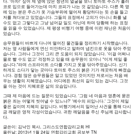
다. '아차!' 싶어 제 옆에 앉은 청년의 얼굴을 보니 토마토 주스가 흘러
코로 입으로 들어가는데 마치 코피가 나는 것 같았습니다. 다른 쪽 옆
에 있는 분은 주스가 옷 가슴부위에 떨어져 황당하다는 듯 손을 들고
저를 쳐다보고 있었습니다. 그들의 표정에서 고의가 아니니 화를 낼
수도 없고 그렇다고 그냥 넘어갈 일도 아닌데 하며 당황해 하는 표정
을 읽을 수 있었습니다. 제 평생 비행기 여행 중에 이런 재난은 처음이
었습니다.
승무원들이 바쁘게 다니며 떨어진 물건들을 정리하기 시작했습니다.
저는 옆 사람들에게 연신 미안하다고 말하며 냅킨으로 옷을 닦아 주었
습니다. 그러나 그것이 그리 큰 도움이 되지 않았습니다. '이걸 어쩌나
물로 빨 수도 없고' 걱정하고 있을 때 승무원이 오더니 "이게 제일 좋
습니다."라며 스프라이트 소다를 가지고 옷을 닦아주었습니다. 신기
하게도 소다가 닿는 곳마다 토마토 주스의 붉은 기가 깨끗하게 빠졌습
니다. 경험 많은 승무원들은 알고 있었던 것이지만 저로서는 처음 배
우는 생활의 지혜였습니다. 어디에든 최선의 길이 있는 겁니다. 그것
을 아는 것이 지혜로운 삶의 모습입니다.
그때 제 마음에 드는 질문이 있었습니다. '그럼 네 마음과 영혼에 묻은
붉은 죄는 어떻게 씻어낼 수 있느냐?' '예수의 피입니다.' 그것이 제일
좋은 길이며 지혜의 길입니다. 비행기에서의 일어난 사건을 통해 다시
금 깨달은 영적 각성이었습니다. 귀한 깨달음을 주신 주님께 감사합니
다.
글쓴이: 김낙인 목사, 그리스도연합감리교회 HI
올린날: 2013년 1월 24일 연합감리교회 공보부 TN