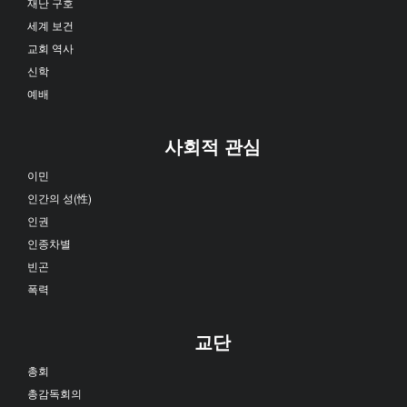
재난 구호
세계 보건
교회 역사
신학
예배
사회적 관심
이민
인간의 성(性)
인권
인종차별
빈곤
폭력
교단
총회
총감독회의