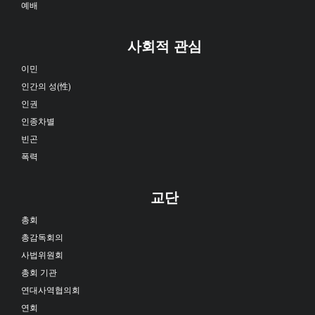
예배
사회적 관심
이민
인간의 성(性)
인권
인종차별
빈곤
폭력
교단
총회
총감독회의
사법위원회
총회 기관
연대사역협의회
연회