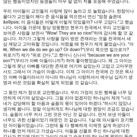
않는 행동이었지만 동생들이 아무 말 없이 저를 포옹해 주었습니다.
우리 아이들이 교인들의 사랑에 많이 놀라고 또 놀랐습니다. 한참이나
울다가 교인들이 해다 준 음식들을 먹으면서 연신 "엄청 슬픈데
&ellipsis; 이 음식들은 어떻게 이렇게 맛있을까? 너무 고맙다."고 했습
니다. 아이들 가운데 항상 엉뚱했던 현우가 천국에서 우리 교인들이
보여준 사랑을 보면서 "Wow! They are so nice!"하며 감사해 할 것 같
습니다. 자기가 그렇게 사랑을 많이 받은 존재라는 것을 천국에서 새
삼 깨닫고 고마워할 것입니다. 어렸을 때 현우가 제게 물었습니다. "아
빠, When we die do we go up? Or down?"(우리 죽으면 밑으로가?
위로가?) 제가 "위로 간다."고 했더니 신나서 "because we are your
son?"(우리가 아빠 아들이니까?) 하며 좋아했었습니다. 왜 그 아이는
그렇게 못난 아빠를 대단한 존재로 여기며 살았는지 고맙고 고마우면
서도 그래서 더 가슴이 아픕니다. 이제 그 아이가 천국에 간 것은 목사
인 아빠 아들이라서가 아니라 하나님이 사랑하셔서 예수님 십자가 생
명과 바꾼 것임을 확실히 알게 되었을 것 같습니다.
그 동안 제가 참으로 교만했습니다. 우리 가정의 모든 행복을 너무 당
연하게 여기며 살았습니다. 그럴 리야 없겠지만 하나님이 제게 "너도
네가 감당해야 할 아픔과 슬픔의 몫이 있어야 하겠다."하시지 않았나
생각해 봅니다. 정말 이상하게도 하나님에 대한 원망이 조금도 없습니
다. 슬픔이 너무 커서 그런 것은 아닌 것 같습니다. 먼저 보낸 아들이
너무도 귀한 선물이었기 때문인 것 같습니다. 1살 때 의사들이 포기했
던 아이들이었습니다. 그런데 둘 다 행복하게 이제껏 살게 하셨다가
하나를 먼저 데리고 가셨습니다. 아들을 선물로 주신 하나님에 대한
감사가 컸기에 데리고 가심이 아프고 슬프지만 하나님께 원망이 돌려