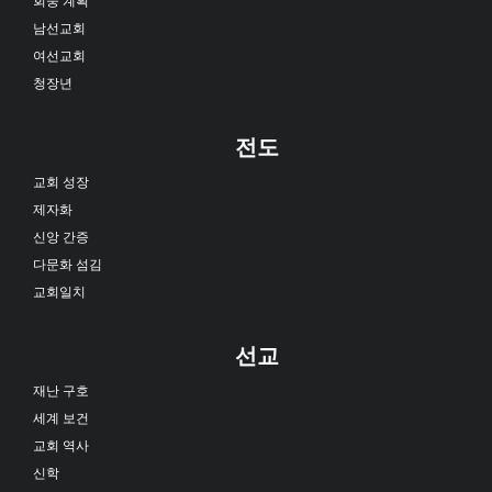
남선교회
여선교회
청장년
전도
교회 성장
제자화
신앙 간증
다문화 섬김
교회일치
선교
재난 구호
세계 보건
교회 역사
신학