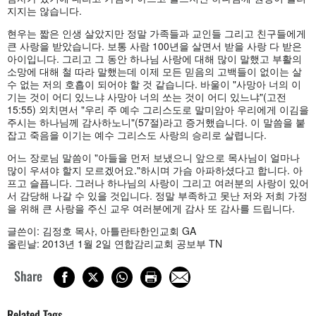
지지는 않습니다.
현우는 짧은 인생 살았지만 정말 가족들과 교인들 그리고 친구들에게
큰 사랑을 받았습니다. 보통 사람 100년을 살면서 받을 사랑 다 받은
아이입니다. 그리고 그 동안 하나님 사랑에 대해 많이 말했고 부활의
소망에 대해 철 따라 말했는데 이제 모든 믿음의 고백들이 없이는 살
수 없는 저의 호흡이 되어야 할 것 같습니다. 바울이 "사망아 너의 이
기는 것이 어디 있느냐 사망아 너의 쏘는 것이 어디 있느냐"(고전
15:55) 외치면서 "우리 주 예수 그리스도로 말미암아 우리에게 이김을
주시는 하나님께 감사하노니"(57절)라고 증거했습니다. 이 말씀을 붙
잡고 죽음을 이기는 예수 그리스도 사랑의 승리로 살렵니다.
어느 장로님 말씀이 "아들을 먼저 보냈으니 앞으로 목사님이 얼마나
많이 우셔야 할지 모르겠어요."하시며 가슴 아파하셨다고 합니다. 아
프고 슬픕니다. 그러나 하나님의 사랑이 그리고 여러분의 사랑이 있어
서 감당해 나갈 수 있을 것입니다. 정말 부족하고 못난 저와 저희 가정
을 위해 큰 사랑을 주신 교우 여러분에게 감사 또 감사를 드립니다.
글쓴이: 김정호 목사, 아틀란타한인교회 GA
올린날: 2013년 1월 2일 연합감리교회 공보부 TN
Share
Related Tags