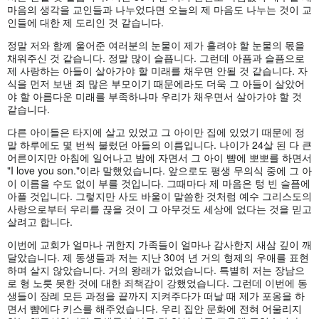
마음의 생각을 교인들과 나누었다면 오늘의 제 마음도 나누는 것이 교
인들에 대한 제 도리인 것 같습니다.
정말 저와 함께 울어준 여러분의 눈물이 제가 흘려야 할 눈물의 몫을
채워주신 것 같습니다. 정말 많이 슬픕니다. 그런데 아픔과 슬픔으로
제 사랑하는 아들이 살아가야 할 미래를 채우면 안될 것 같습니다. 자
식을 먼저 보낸 죄 많은 부모이기 때문에라도 더욱 그 아들이 살았어
야 할 아름다운 미래를 부족하나마 우리가 채우면서 살아가야 할 것
같습니다.
다른 아이들은 타지에 살고 있었고 그 아이만 집에 있었기 때문에 정
말 하루에도 몇 번씩 불렀던 아들의 이름입니다. 나이가 24살 된 다 큰
어른이지만 아침에 일어나고 밤에 자면서 그 아이 뺨에 뽀뽀를 하면서
"I love you son."이라 말했었습니다. 앞으로도 평생 무의식 중에 그 아
이 이름을 수도 없이 부를 것입니다. 그때마다 제 마음은 텅 빈 슬픔에
아플 것입니다. 그렇지만 사도 바울이 말씀한 것처럼 예수 그리스도의
사랑으로부터 우리를 끊을 것이 그 아무것도 세상에 없다는 것을 믿고
살려고 합니다.
이번에 교회가 얼마나 귀한지 가족들이 얼마나 감사한지 새삼 깊이 깨
달았습니다. 제 동생들과 저는 지난 30여 년 거의 형제의 우애를 표현
하며 살지 않았습니다. 거의 왕래가 없었습니다. 특별히 저는 장남으
로 형 노릇 못한 것에 대한 죄책감이 강했었습니다. 그런데 이번에 동
생들이 장례 모든 과정을 끝까지 지켜주다가 떠날 때 제가 포옹을 하
면서 뺨에다 키스를 해주었습니다. 우리 집안 문화에 전혀 어울리지