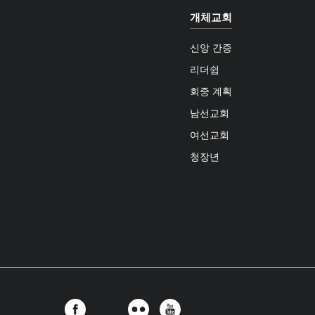
개체교회
신앙 간증
리더쉽
회중 계획
남선교회
여선교회
청장년