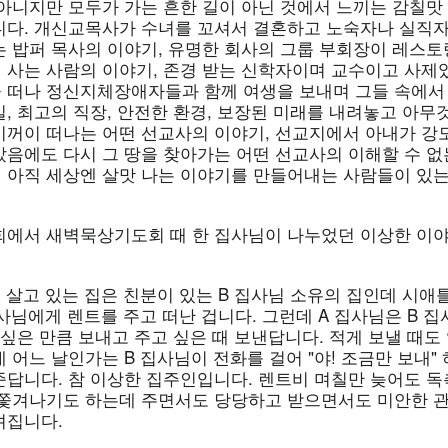
 아니지만 모두가 가는 흔한 길이 아닌 것에서 느끼는 감칠맛
니다. 개신교목사가 수녀를 꼬셔서 결혼하고 노숙자나 실직자
는 밥퍼 목사의 이야기, 유명한 회사의 그룹 부회장이 레스
 사는 사람의 이야기, 존경 받는 신학자이며 교수이고 사제
 떠나 정신지체장애자들과 함께 여생을 보내며 그들 속에서
, 최고의 직장, 안전한 환경, 보장된 미래를 내려놓고 아무
기꺼이 떠나는 어떤 선교사의 이야기, 선교지에서 아내가 강
음에도 다시 그 땅을 찾아가는 어떤 선교사의 이해할 수 없는
 아직 세상엔 살맛 나는 이야기를 만들어내는 사람들이 있는
회에서 새벽묵상기도회 때 한 집사님이 나누었던 이상한 이야
 살고 있는 집은 친분이 있는 B 집사님 소유의 집인데 시애
집사님에게 렌트를 주고 떠난 겁니다. 그런데 A 집사님은 B 
 싶은 만큼 보내고 주고 싶은 때 보낸답니다. 적게 보낼 때도
 어느 날인가는 B 집사님이 전화를 걸어 "야! 조금만 보내"
준답니다. 참 이상한 집주인입니다. 렌트비 며칠만 늦어도 독
 쫓겨나기도 하는데 주면서도 당당하고 받으면서도 미안한 관
껴집니다.