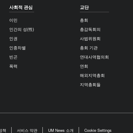
사회적 관심
교단
이민
총회
인간의 성(性)
총감독회의
인권
사법위원회
인종차별
총회 기관
빈곤
연대사역협의회
폭력
연회
해외지역총회
지역총회들
정책
서비스 약관
UM News 소개
Cookie Settings