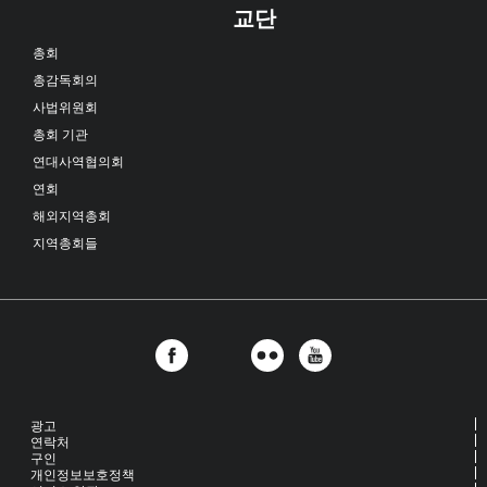
교단
총회
총감독회의
사법위원회
총회 기관
연대사역협의회
연회
해외지역총회
지역총회들
광고
연락처
구인
개인정보보호정책