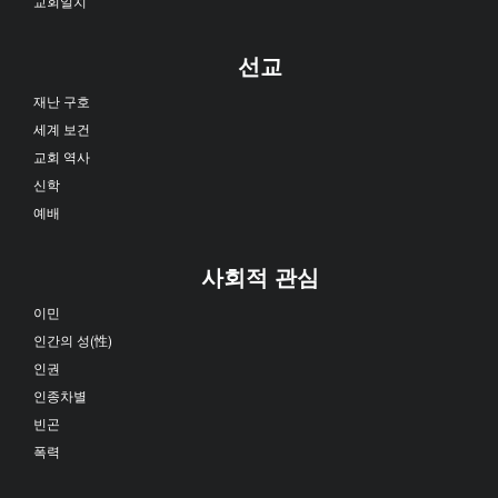
교회일치
선교
재난 구호
세계 보건
교회 역사
신학
예배
사회적 관심
이민
인간의 성(性)
인권
인종차별
빈곤
폭력