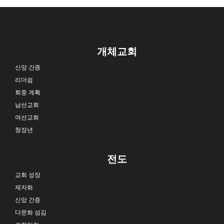
개체교회
신앙 간증
리더쉽
회중 계획
남선교회
여선교회
청장년
전도
교회 성장
제자화
신앙 간증
다문화 섬김