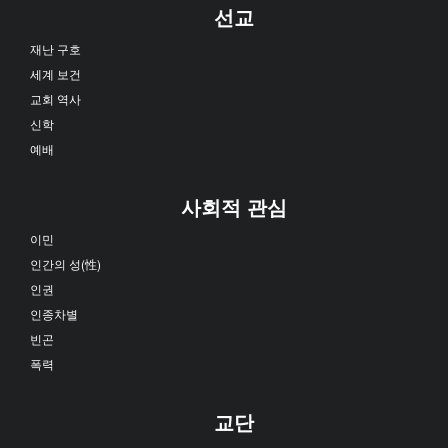
선교
재난 구호
세계 보건
교회 역사
신학
예배
사회적 관심
이민
인간의 성(性)
인권
인종차별
빈곤
폭력
교단