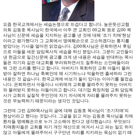
요즘 한국교계에서는 세습논쟁으로 뜨겁다고 합니다. 높은뜻선교협
의회 김동호 목사님이 한국에서 아주 큰 교회인 00교회 원로 김00 목
사님이 신문에 세습을 지지하는 광고를 낸 것에 대해 '조기 치매'현상
이라고 평가했다가 그 교회에서 명예훼손으로 고소하겠다는 통지를
받았다는 기사을 얼마전 읽었습니다. 김00목사님은 은퇴하면서 후임
으로 아들을 세운 담임목사직 세습을 하신 분입니다. 그분이 교인들이
낸 헌금으로 일간신문에 광고를 크게 낸 내용은 세습을 반대하는 목사
들은 자기와 같은 대교회를 부러워하면서도 질투하는 소인배들이라
뭐 그런 소리를 했다고 합니다. 아버지가 목회하던 교회 아들이 물려
받아 잘하면 하나님 축복인데 왜 시기하느냐 억울하면 출세하라 그런
내용인 것 같습니다. 한국교계에 바보가 둘이 있다는 이야기를 들었습
니다. 은퇴하면서 아들이나 사위에게 교회를 물려주지 못하는 아버지
와 물려받지 못하는 아들이라고 합니다. 대기업 회장처럼 교회 담임목
사가 교회의 실질적 주인인데 자기 자식에게 자리를 물려주지 못하는
것은 무능력하기 때문이라는 생각인 것입니다.
그런데 그런 김00목사님의 글에 대해 김동호 목사님이 '조기치매'의
현상이라고 했다는 것입니다. 그글을 읽고 저는 김동호 목사님을 치매
환자들 명예훼손으로 누가 고소해야 한다고 생각했습니다. 무엇보다
치매환자들은 교회를 자기 개인 재산으로 여겨서 사고 파는 일도 하지
않고 아들에게 물려주어서 구구만년 자리를 지키려는 욕심이 없기 때