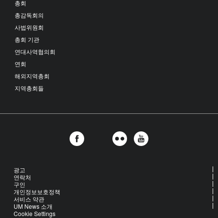
총회
총감독회의
사법위원회
총회 기관
연대사역협의회
연회
해외지역총회
지역총회들
광고
연락처
구인
개인정보보호정책
서비스 약관
UM News 소개
Cookie Settings