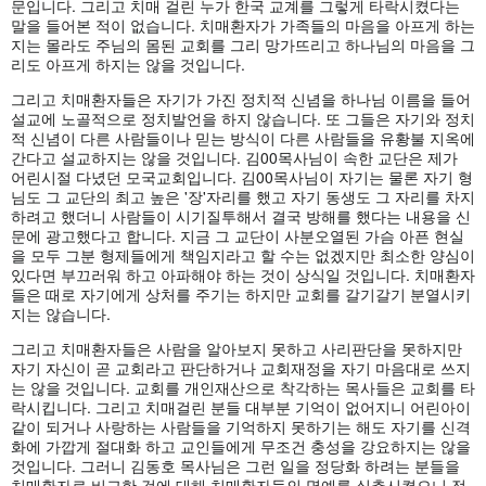
문입니다. 그리고 치매 걸린 누가 한국 교계를 그렇게 타락시켰다는
말을 들어본 적이 없습니다. 치매환자가 가족들의 마음을 아프게 하는
지는 몰라도 주님의 몸된 교회를 그리 망가뜨리고 하나님의 마음을 그
리도 아프게 하지는 않을 것입니다.
그리고 치매환자들은 자기가 가진 정치적 신념을 하나님 이름을 들어
설교에 노골적으로 정치발언을 하지 않습니다. 또 그들은 자기와 정치
적 신념이 다른 사람들이나 믿는 방식이 다른 사람들을 유황불 지옥에
간다고 설교하지는 않을 것입니다. 김00목사님이 속한 교단은 제가
어린시절 다녔던 모국교회입니다. 김00목사님이 자기는 물론 자기 형
님도 그 교단의 최고 높은 '장'자리를 했고 자기 동생도 그 자리를 차지
하려고 했더니 사람들이 시기질투해서 결국 방해를 했다는 내용을 신
문에 광고했다고 합니다. 지금 그 교단이 사분오열된 가슴 아픈 현실
을 모두 그분 형제들에게 책임지라고 할 수는 없겠지만 최소한 양심이
있다면 부끄러워 하고 아파해야 하는 것이 상식일 것입니다. 치매환자
들은 때로 자기에게 상처를 주기는 하지만 교회를 갈기갈기 분열시키
지는 않습니다.
그리고 치매환자들은 사람을 알아보지 못하고 사리판단을 못하지만
자기 자신이 곧 교회라고 판단하거나 교회재정을 자기 마음대로 쓰지
는 않을 것입니다. 교회를 개인재산으로 착각하는 목사들은 교회를 타
락시킵니다. 그리고 치매걸린 분들 대부분 기억이 없어지니 어린아이
같이 되거나 사랑하는 사람들을 기억하지 못하기는 해도 자기를 신격
화에 가깝게 절대화 하고 교인들에게 무조건 충성을 강요하지는 않을
것입니다. 그러니 김동호 목사님은 그런 일을 정당화 하려는 분들을
치매환자로 비교한 것에 대해 치매환자들의 명예를 실추시켰으니 정