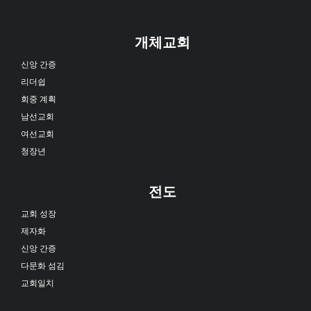
개체교회
신앙 간증
리더쉽
회중 계획
남선교회
여선교회
청장년
전도
교회 성장
제자화
신앙 간증
다문화 섬김
교회일치