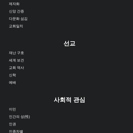
제자화
신앙 간증
다문화 섬김
교회일치
선교
재난 구호
세계 보건
교회 역사
신학
예배
사회적 관심
이민
인간의 성(性)
인권
인종차별