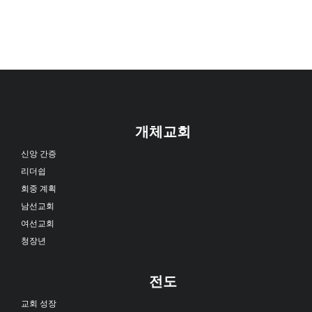
개체교회
신앙 간증
리더쉽
회중 계획
남선교회
여선교회
청장년
전도
교회 성장