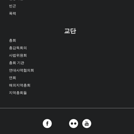
빈곤
폭력
교단
총회
총감독회의
사법위원회
총회 기관
연대사역협의회
연회
해외지역총회
지역총회들