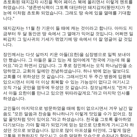
초토화된 돼지감자 사진을 찍어 페이스 북에 올리면서 이렇게 멘트를
하였습니다. "생존번식력이 그토록 대단하던 돼지감자(뚱딴지)가 첫
눈에 이처럼 초토화 되었습니다. 그래도 땅 속에 있을 열매를 기대합
니다."
돼지감자는 11월 찬 기운이 들 때에 캐는 것이라고 합니다. 아마도 지
금부터 두 달 동안은 땅 속에서 그 열매가 익어갈 것입니다. 어쩌면 일
찌감치 그 잎사귀의 기세가 꺾였기에 땅 속에서 더 잘 영글어 갈 것입
니다.
장인께서는 다섯 살까지 키운 아들(요한)을 심장병으로 일찍 보내야
만 했습니다. 그 아들은 울고 있는 제 엄마에게 "천국에 가는데 왜 울
어요."라고 하면서 갔답니다. 그 후로 장인께서는 오직 하나님만을 소
망하였고, 교회의 일에만 전념하셨습니다. 하나 밖에 없는 딸보다도
교회를 더 위하셨던 것 같습니다. 그래서인지 두 주간 병원에 입원해
있으시면서 이제 더 이상 회복할 수 있는 가능성이 없다고 여기시고
오직 가실 곳만을 염두에 두셨던 것 같습니다. 장모님께서도 "먼저 가
서 아들 요한이를 만나고 있으면 뒤따라갈게요."라고 마지막 인사를
하셨습니다.
교인들이 마지막으로 방문하였을 때에 힘이 없으시면서 겨우 남긴 말
씀도 "모든 말씀과 찬송들 하나하나가 이렇게 맛있을 수가 없어요. 정
말 꿀맛처럼 맛이 있어요."라고 하셨습니다. 천국을 그토록 좋아하였
다기보다는 가야 할 때가 되었기에 믿는 맘으로 단호하게 가시고자 하
셨던 것으로 보였습니다. 암으로 많이 아프셨을 터인데, 그렇게 많은
고통을 표현하지도 않으시고, 아주 덤덤한 모습으로 손자녀가 할머니