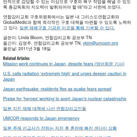
반적으로 감당할 수 있는 이상으로 구호와 복구 작업을 해낼 수 있도
록 총감독회의 지도력이 발휘되어야 할 때"라고 서한에 쓰였다.
연합감리교회 구호위원회에서는 일본 내 그리스도연합교회와
GlobalMedic과 함께 즉각적인 구호 대책을 마련할 수 있도록 노력하
고 있다.
일본 재해구호 기금은 이곳을 통해 기부할 수 있다.
글쓴이: Linda Bloom, 연합감리교회 공보부 TN
옮긴이: 김영주, 연합감리교회 공보부 TN,
ykim@umcom.org
올린날: 2011년 3월 18일
Related Articles
Mission work continues in Japan, despite fears (영어원문 기사)
U.S. calls radiation 'extremely high' and urges deeper caution in
Japan
Japan earthquake: residents flee as quake fears spread
Praise for 'heroes' working to avert Japan's nuclear catastrophe
일본 지진 재해 대책에 나선 연합감리교인들
UMCOR responds to Japan emergency
일본 주재 선교사가 전하는 지진 후 혼란에 빠진 센다이 상황