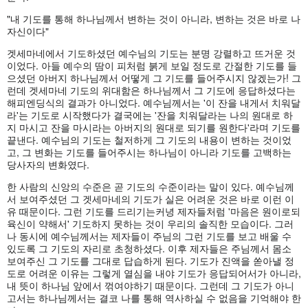
"내 기도를 통해 하나님께서 변하는 것이 아니라, 변하는 것은 바로 나
자신이다"
겟세마네에서 기도하셨던 예수님의 기도는 분명 강렬하고 뜨거운 것
이었다. 아들 예수의 땀이 피처럼 붉게 보일 정도로 간절한 기도를 들
으셨던 아버지 하나님께서 어떻게 그 기도를 들어주시지 않겠는가! 그
런데 겟세마네 기도의 위대함은 하나님께서 그 기도에 응답하셨다는
해피엔딩식의 결과가 아니었다. 예수님께서는 '이 잔을 내게서 치워달
라'는 기도로 시작했다가 결국에는 '잔을 치워달라는 나의 원대로 하
지 마시고 잔을 마시라는 아버지의 원대로 되기를 원한다'라며 기도를
끝낸다. 예수님의 기도는 철저하게 그 기도의 내용이 변하는 것이었
고, 그 변화는 기도를 들어주시는 하나님이 아니라 기도를 고백하는
당사자의 변화였다.
한 사람의 신앙의 수준은 곧 기도의 수준이라는 말이 있다. 예수님께
서 보여주셨던 그 겟세마네의 기도가 실은 어려운 것은 바로 이런 이
유 때문이다. 그런 기도를 드리기는커녕 제자들처럼 '마음은 원이로되
육신이 약해서' 기도하지 못하는 것이 우리의 솔직한 모습이다. 그러
나 동시에 예수님께서는 제자들이 주님의 그런 기도를 보고 배울 수
있도록 그 기도의 자리로 초청하셨다. 이후 제자들은 주님께서 몸소
보여주신 그 기도를 그대로 답습하게 된다. 기도가 진액을 쏟아낼 정
도로 어려운 이유는 그렇게 열심을 내야 기도가 응답되어서가 아니라,
내 뜻이 하나님 앞에서 꺾여야하기 때문이다. 그런데 그 기도가 아니
고서는 하나님께서는 결코 나를 통해 역사하실 수 없음을 기억해야 한