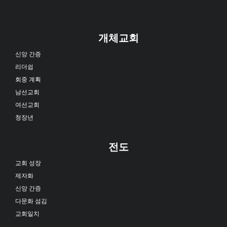
개체교회
신앙 간증
리더쉽
회중 계획
남선교회
여선교회
청장년
전도
교회 성장
제자화
신앙 간증
다문화 섬김
교회일치