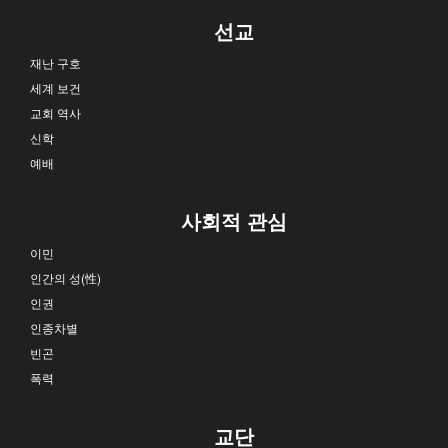
선교
재난 구호
세계 보건
교회 역사
신학
예배
사회적 관심
이민
인간의 성(性)
인권
인종차별
빈곤
폭력
교단