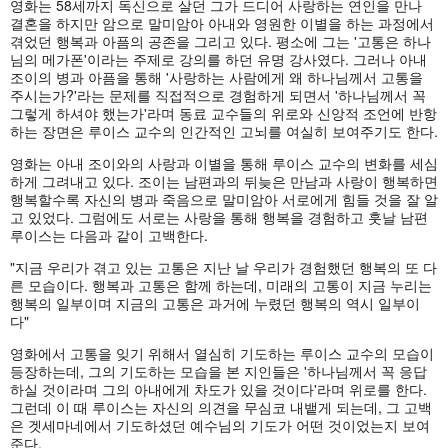
영화는 58세까지 독신으로 살던 그가 드디어 사랑하는 연인을 만나
결혼을 하지만 암으로 말미암아 아내와 영원한 이별을 하는 과정에서
겪었던 행복과 아픔의 공존을 그리고 있다. 평소에 그는 '고통은 하나
님의 메가폰'이라는 주제로 강의를 하던 유명 강사였다. 그러나 아내
조이의 병과 아픔을 통해 '사랑하는 사람에게 왜 하나님께서 고통을
주시는가?'라는 문제를 직접적으로 경험하게 되면서 '하나님께서 꼭
그렇게 하셔야 했는가'라며 동료 교수들의 위로와 신앙적 조언에 반항
하는 장면은 루이스 교수의 인간적인 고뇌를 여실히 보여주기도 한다.
영화는 아내 조이와의 사랑과 이별을 통해 루이스 교수의 변화를 세심
하게 그려내고 있다. 조이는 남편과의 뒤늦은 만남과 사랑이 행복하면
행복할수록 자신의 병과 죽음으로 말미암아 서로에게 힘들 것을 잘 알
고 있었다. 그럼에도 서로는 사랑을 통해 행복을 경험하고 훗날 남편
루이스는 다음과 같이 고백한다.
"지금 우리가 겪고 있는 고통은 지난 날 우리가 경험했던 행복의 또 다
른 모습이다. 행복과 고통은 함께 하는데, 미래의 고통이 지금 누리는
행복의 일부이며 지금의 고통은 과거에 누렸던 행복의 역시 일부이
다"
영화에서 고통을 잊기 위해서 열심히 기도하는 루이스 교수의 모습이
등장하는데, 그의 기도하는 모습을 본 지인들은 '하나님께서 꼭 응답
하실 것이라며 그의 아내에게 차도가 있을 것이다'라며 위로를 한다.
그런데 이 때 루이스는 자신의 의견을 무심코 내뱉게 되는데, 그 고백
은 겟세마네에서 기도하셨던 예수님의 기도가 어떤 것이었는지 보여
준다.