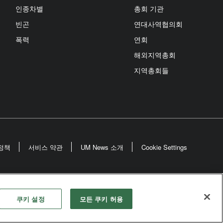
인종차별
총회 기관
빈곤
연대사역협의회
폭력
연회
해외지역총회
지역총회들
정책
서비스 약관
UM News 소개
Cookie Settings
odist Church
쿠키 설정
모든 쿠키 허용
rved