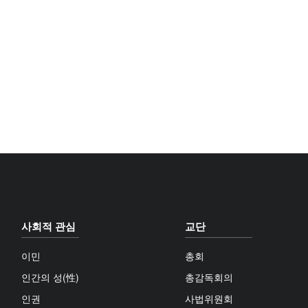
사회적 관심
교단
이민
총회
인간의 성(性)
총감독회의
인권
사법위원회