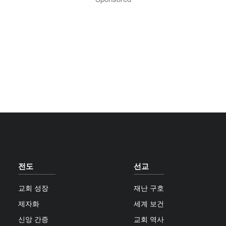
전도
선교
교회 성장
재난 구호
제자화
세계 보건
신앙 간증
교회 역사