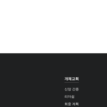
개체교회
신앙 간증
리더쉽
회중 계획