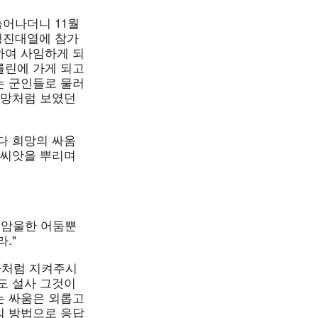
늘어나더니 11월
행진대열에 참가
하여 사임하게 되
를린에 가게 되고
는 군인들로 물러
 희망처럼 보였던
다 희망의 싸움
 씨앗을 뿌리며
 암울한 어둠뿐
."
자처럼 지켜주시
도 설사 그것이
는 싸움은 외롭고
의 방법으로 응답