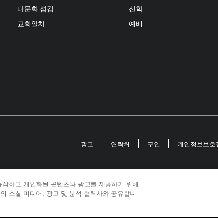
다문화 섬김
신학
교회일치
예배
광고
연락처
구인
개인정보보호
 동작하고 개인화된 콘텐츠와 광고를 제공하기 위해
odist Communications is an agency of The United Meth
의 소셜 미디어, 광고 및 분석 협력사와 공유합니
026
United Methodist Communications. All Rights Rese