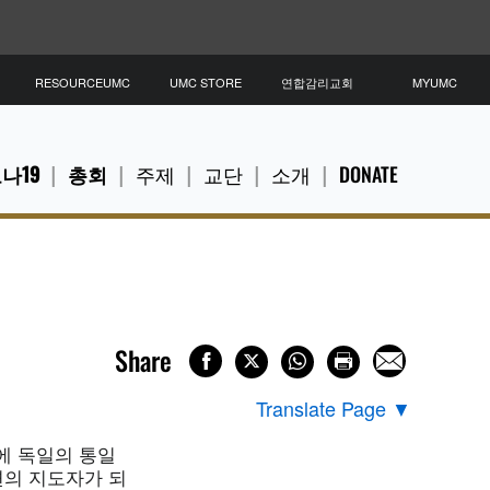
RESOURCEUMC
UMC STORE
연합감리교회
MYUMC
나19
총회
주제
교단
소개
DONATE
Share
Translate Page
▼
에 독일의 통일
련의 지도자가 되