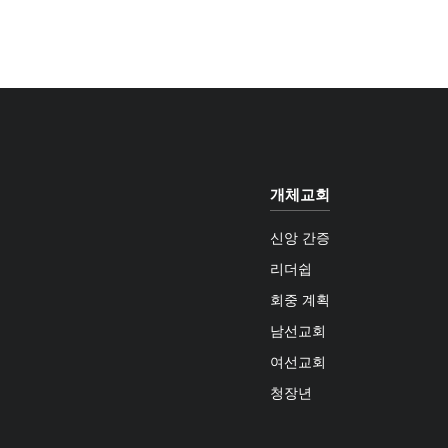
개체교회
신앙 간증
리더쉽
회중 계획
남선교회
여선교회
청장년