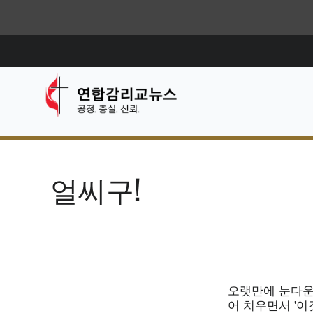
얼씨구!
오랫만에 눈다운 
어 치우면서 '이