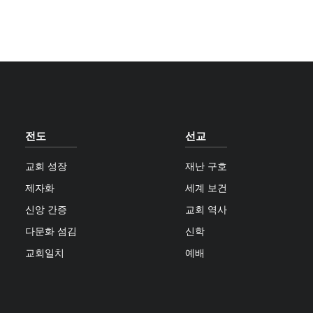
전도
선교
교회 성장
재난 구호
제자화
세계 보건
신앙 간증
교회 역사
다문화 섬김
신학
교회일치
예배