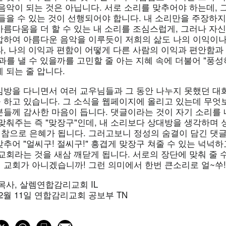
 음악이 되는 것은 아닙니다. 서로 소리를 맞추어야 하는데,
들을 수 있는 것이 선행되어야 합니다. 내 소리만을 주장하지
름다움을 더 할 수 있는 내 소리를 조심스럽게, 그러나 자신 
합하여 아름다운 음악을 이루듯이 저희의 삶도 나의 이익이나
, 나의 이익과 편함이 어떻게 다른 사람의 이익과 편안함과 
과를 낼 수 있을까를 고민할 줄 아는 지혜 속에 더불어 "풍
 되는 줄 압니다.
심방을 다니면서 여러 교우님들과 그 동안 나누지 못했던 대화
을 하고 있습니다. 그 소식을 웹페이지에 올리고 있는데 무엇
분들께 감사한 마음이 듭니다. 댓글이라는 것이 자기 소리를 
 맞춰주는 즉 "맞장구"인데, 내 소리보다 상대방을 생각하며
이 참으로 은혜가 됩니다. 그러고보니 정성의 숨결이 담긴 댓
추어 "얼씨구! 절씨구!" 흥겹게 맞장구 쳐줄 수 있는 넉넉
교회라는 것을 새삼 깨닫게 됩니다. 서로의 장단에 맞춰 줄 수
 교회가 아니겠습니까! 그런 의미에서 한번 큰소리로 얼~쑤!
목사, 살렘연합감리교회 IL
 2월 11일 연합감리교회 공보부 TN