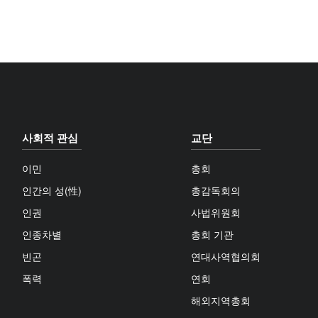
사회적 관심
교단
이민
총회
인간의 성(性)
총감독회의
인권
사법위원회
인종차별
총회 기관
빈곤
연대사역협의회
폭력
연회
해외지역총회