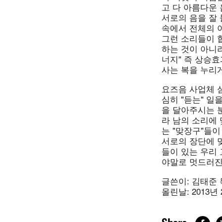
고 다 아름다운
서로의 음을 잘 
속에서 전체의 아
그런 소리들이 
하는 것이 아니라
너지" 즉 상승효
사는 복을 누리게
요즈음 사업체 
심히 "듣는" 일
을 달아주시는 
라 남의 소리에
는 "맞장구"들
서로의 장단에 맞
들이 있는 우리 
야말로 멋드러진
글쓴이: 김태준 
올린날: 2013년