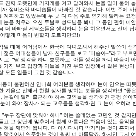
도 진짜 오랫만에 기지개를 켜고 달려와서 눈을 밀어 붙혀 놓
니까 정비소와 바디숍들이 바빠진 것 같습니다. 이번 주에 
를 계획하고 있었는데 두 곳 다 다음 주로 연기해 달라는 요
에 눈을 치우러 오신 루블로 성도님을 뵈니 그 동안 괜히 미
금 더 바빠질 세탁소들을 생각하니 눈을 치우면서도 신이 납니다
 어떻게 마음이 변할지 모르지만요!)
총각일 때에 어머님께서 한국에 다녀오셔서 해주신 말씀이 생각
 젊은 여대생들이 남자 친구들을 보고 "머슴아~"라고 부르면
시고, "딸 생각을 하니 흐뭇하고, 아들 생각을 하니 마음이 
을 가진 부모 입장과 아들을 가진 부모 입장에서 같은 현상이
상 모든 일들이 그런 것 같습니다.
거동이 불편하신 안나회 여러분을 생각하며 눈이 안오는 따듯
한 겨울로 인해서 한철 장사를 망치는 분들을 생각하면 "좋은
, 눈길에 멀리 출근해야 하는 교인들을 생각하면 평펑 쏟아
 눈이 와야 장사가 되는 교우들을 생각하면 그 눈이 오히려 반
"누구 장단에 맞춰야 하나" 하는 쓸데없는 고민인 것 같지만
 듣고 그 장단에 맞추어서 함께 아름다운 화음이 있는 음악을
는 것을 깨닫게 됩니다. 다 아시다시피 악기라는 것이 혼자서
을 맞추어서 연주하는 것이 훨씨 더 아름답죠. 하지만 그저 