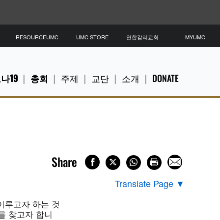
RESOURCEUMC
UMC STORE
연합감리교회
MYUMC
나19
총회
주제
교단
소개
DONATE
Share
Translate Page
▼
이루고자 하는 것
미를 찾고자 합니