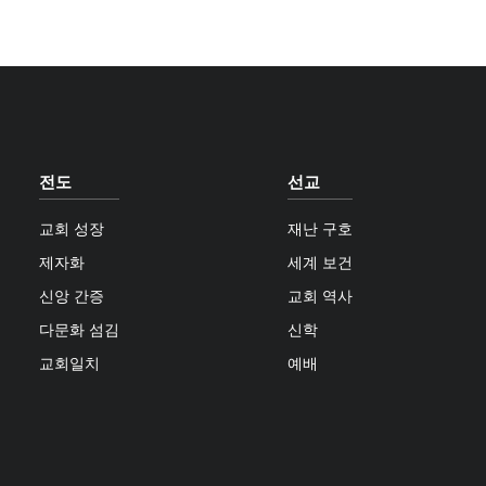
전도
선교
교회 성장
재난 구호
제자화
세계 보건
신앙 간증
교회 역사
다문화 섬김
신학
교회일치
예배