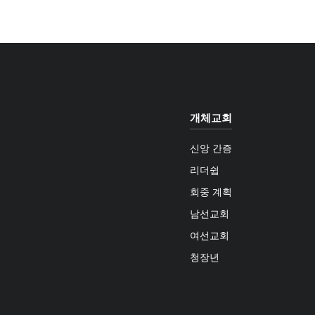
개체교회
신앙 간증
리더쉽
회중 계획
남선교회
여선교회
청장년