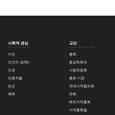
사회적 관심
교단
이민
총회
인간의 성(性)
총감독회의
인권
사법위원회
인종차별
총회 기관
빈곤
연대사역협의회
폭력
연회
해외지역총회
지역총회들