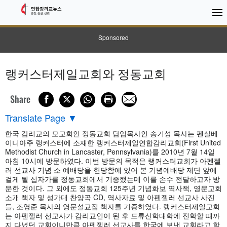
Sponsored
랭커스터제일교회와 정동교회
Share
Translate Page
▼
한국 감리교의 모교회인 정동교회 담임목사인 송기성 목사는 펜실베
이니아주 랭커스터에 소재한 랭커스터제일연합감리교회(First United
Methodist Church in Lancaster, Pennsylvania)를 2010년 7월 14일
아침 10시에 방문하였다. 이번 방문의 목적은 랭커스터교회가 아펜젤
러 선교사 기념 소 예배당을 헌당함에 있어 본 기념예배당 제단 앞에
걸게 될 십자가를 정동교회에서 기증했는데 이를 손수 전달하고자 방
문한 것이다. 그 외에도 정동교회 125주년 기념화보 역사책, 영문교회
소개 책자 및 성가대 찬양곡 CD, 역사자료 및 아펜젤러 선교사 사진
들, 조영준 목사의 영문설교집 책자를 기증하였다. 랭커스터제일교회
는 아펜젤러 선교사가 감리교인이 된 후 드류신학대학에 진학할 때까
지 다녔던 교회이니만큼 아펜젤러 선교사를 한국에 보낸 교회라고 할