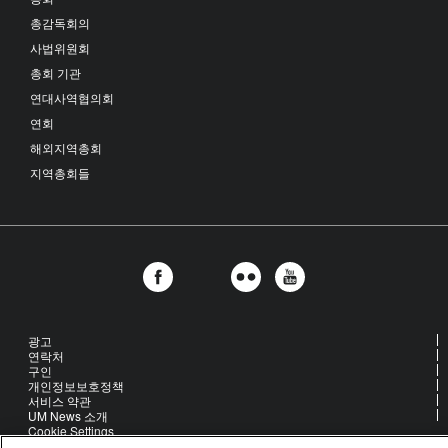
총감독회의
사법위원회
총회 기관
연대사역협의회
연회
해외지역총회
지역총회들
광고
연락처
구인
개인정보보호정책
서비스 약관
UM News 소개
Cookie Settings