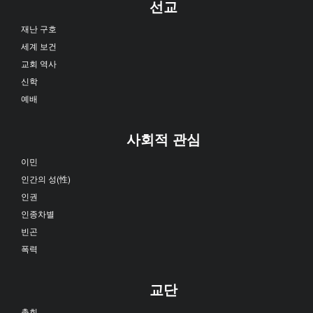
선교
재난 구호
세계 보건
교회 역사
신학
예배
사회적 관심
이민
인간의 성(性)
인권
인종차별
빈곤
폭력
교단
총회