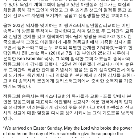
수 있다. 독일계 개혁교회에 몸담고 있던 아펜젤러 선교사는 회심의
체험을 통해 감리교인이 되었고 그 후 뜨거운 선교의 열정을 품고 조
선에 선교사로 자원해 오기까지 몸담고 신앙생활을 했던 교회이다.
올해 203년 역사를 맞이하는 이 랭커스터제일연합감리교회는 이번
송목사의 방문을 무척이나 감사한다고 하며 앞으로 두 교회간의 교류
와 긴밀한 관계를 갖고 협력하여 하나님께 영광을 드리자고 했다. 한
국으로부터 그것도 아펜젤러가 세운 정동교회에서 기증한 십자가를
보면서 랭커스터교회는 두 교회의 특별한 관계를 기억하겠노라고 현
담임목사 Bill Lentz 목사(2010년 7월 1일 부임)와 25년간 시무하다
은퇴한 Ken Kroehler 목사, 그 외에 참석한 교회 대표들이 송목사와
정동교회에게 감사를 표했다. 125년 전 아펜젤러 선교사가 이어 놓은
두 교회간의 특별한 관계를 기념하게 됨을 뜻 깊게 생각한다면서 이렇
게 되기까지 중간에서 다리 역할을 한 본인에게 심심한 감사를 표한다
고 하며 송목사와 본인에게 랭카스터교회에서 준비한 소액자를 기증
하기도 하였다.
정동교회 송목사는 랭커스터교회의 목사들과 교회대표들 앞에서 본
인은 정동교회를 대표하여 아펜젤러 선교사가 이룬 한국에서의 업적
을 생각하며 여러분들에게 감사의 뜻을 전한다고 하며 아펜젤러 선교
사의 선교에 대한 열정을 다시금 상기시키시는 그의 기도문을 낭독하
였다.
"We arrived on Easter Sunday. May the Lord who broke the power
of deaths on the day of His resurrection give these people the