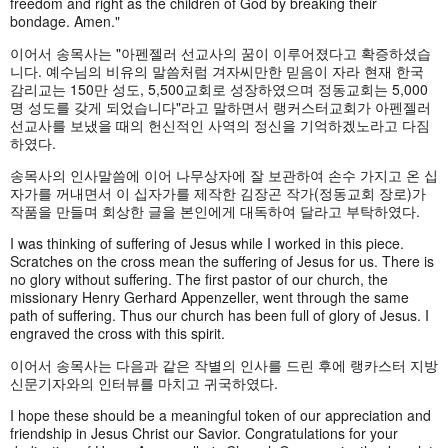
freedom and right as the children of God by breaking their
bondage. Amen."
이어서 송목사는 "아펜젤러 선교사의 꿈이 이루어졌다고 확증하셨습
니다. 예수님의 비유의 말씀처럼 겨자씨만한 믿음이 자라 현재 한국
감리교는 150만 성도, 5,500교회로 성장하였으며 정동교회는 5,000
명 성도를 갖게 되었습니다"라고 말하면서 랭커스터교회가 아펜젤러
선교사를 보냈을 때의 헌신적인 사역의 정신을 기억하겠노라고 다짐
하였다.
송목사의 인사말씀에 이어 나무상자에 잘 보관하여 손수 가지고 온 십
자가를 꺼내면서 이 십자가를 제작한 김장곤 작가(정동교회 장로)가
작품을 만들며 회상한 글을 본인에게 대독하여 달라고 부탁하였다.
I was thinking of suffering of Jesus while I worked in this piece.
Scratches on the cross mean the suffering of Jesus for us. There is
no glory without suffering. The first pastor of our church, the
missionary Henry Gerhard Appenzeller, went through the same
path of suffering. Thus our church has been full of glory of Jesus. I
engraved the cross with this spirit.
이어서 송목사는 다음과 같은 작별의 인사를 드린 후에 랭카스터 지방
신문기자와의 인터뷰를 마치고 귀국하였다.
I hope these should be a meaningful token of our appreciation and
friendship in Jesus Christ our Savior. Congratulations for your