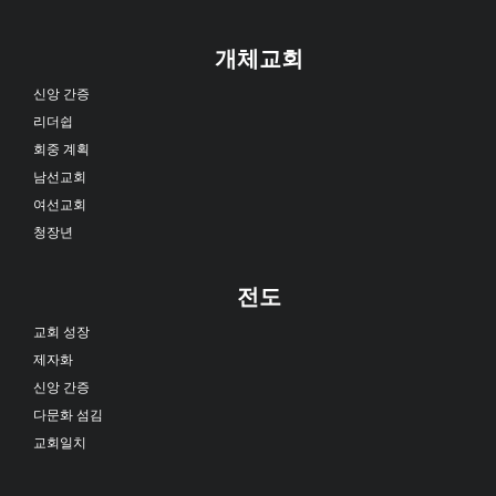
개체교회
신앙 간증
리더쉽
회중 계획
남선교회
여선교회
청장년
전도
교회 성장
제자화
신앙 간증
다문화 섬김
교회일치