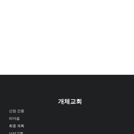
개체교회
신앙 간증
리더쉽
회중 계획
남선교회