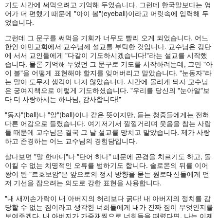
기도 시간에 써먹으려고 기억해 두었습니다. 그런데 한국말보다는 영
어가 더 편했기 때문에 "아이 볼"(eyeball)이라고 머릿속에 입력해 두
었습니다.
그런데 그 문구를 써먹을 기회가 너무도 빨리 오게 되었습니다. 어느
한인 이민교회에서 교수님께 설교를 부탁한 것입니다. 교수님은 강단
에 서서 교인들에게 "다같이 기도하시겠습니다!"라는 설교를 시작했
습니다. 물론 기억해 두었던 그 문구로 기도를 시작하려는데, 그만 "아
이 볼"을 어떻게 표현해야 할지를 잊어버리고 말았습니다. "눈동자"라
는 말이 도무지 생각이 나지 않았습니다. 시간에 몰리게 되자 교수님
은 궁여지책으로 이렇게 기도하셨습니다. "우리를 당신의 "눈아알"보
다 더 사랑하시는 하나님, 감사합니다!"
"동자"(ball)나 "알"(ball)이나 같은 뜻이지만, 듣는 청중들에게는 전혀
다른 어감으로 들렸습니다. 여기저기서 낄낄거리며 웃음을 참는 사람
들 때문에 교수님은 결국 그 날 설교를 망치고 말았습니다. 제가 사랑
하고 존경하는 어느 교수님의 경험담입니다.
살다보면 "말 한마디"나 "단어 하나" 때문에 곤경을 치르기도 하고, 돌
이킬 수 없는 치명적인 오류를 범하기도 합니다. 솔로몬의 뒤를 이어
왕이 된 "르호보암"은 앞으로의 정치 방향을 묻는 원로대신들에게 먼
저 기선을 잡으려는 의도로 강한 표현을 사용합니다.
"내 새끼손가락이 내 아버지의 허리보다 굵다! 내 아버지의 정치를 감
당할 수 없는 짐이라고 생각한 너희들에게 내가 진짜 짐이 무엇인지를
보여주겠다. 내 아버지가 가죽채찍으로 너희들을 때렸다면, 나는 이제