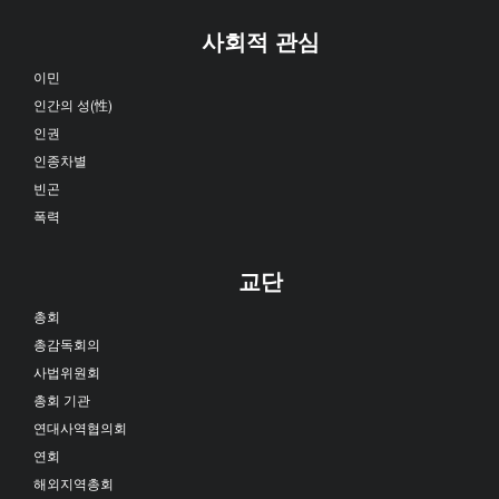
사회적 관심
이민
인간의 성(性)
인권
인종차별
빈곤
폭력
교단
총회
총감독회의
사법위원회
총회 기관
연대사역협의회
연회
해외지역총회