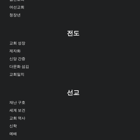
여선교회
청장년
전도
교회 성장
제자화
신앙 간증
다문화 섬김
교회일치
선교
재난 구호
세계 보건
교회 역사
신학
예배