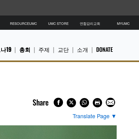
RESOURCEUMC
UMC STORE
연합감리교회
MYUMC
나19
총회
주제
교단
소개
DONATE
Share
Translate Page
▼