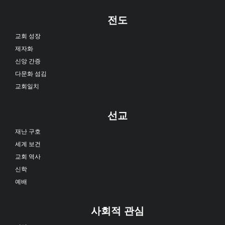
전도
교회 성장
제자화
신앙 간증
다문화 섬김
교회일치
선교
재난 구호
세계 보건
교회 역사
신학
예배
사회적 관심