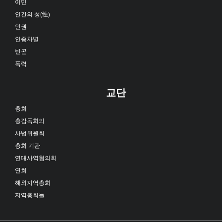
이민
인간의 성(性)
인권
인종차별
빈곤
폭력
교단
총회
총감독회의
사법위원회
총회 기관
연대사역협의회
연회
해외지역총회
지역총회들