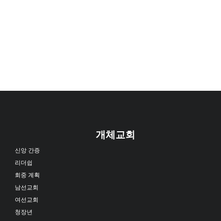
개체교회
신앙 간증
리더쉽
회중 계획
남선교회
여선교회
청장년