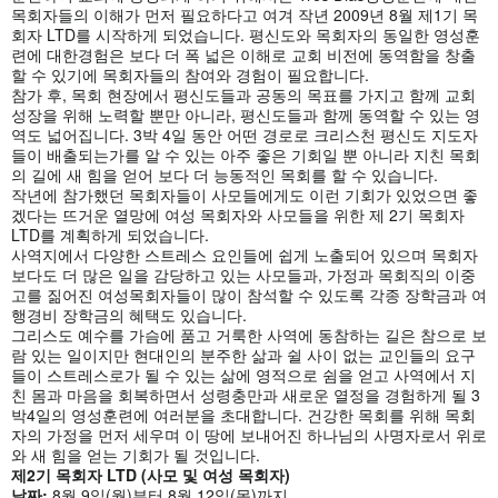
목회자들의 이해가 먼저 필요하다고 여겨 작년 2009년 8월 제1기 목
회자 LTD를 시작하게 되었습니다. 평신도와 목회자의 동일한 영성훈
련에 대한경험은 보다 더 폭 넓은 이해로 교회 비전에 동역함을 창출
할 수 있기에 목회자들의 참여와 경험이 필요합니다.
참가 후, 목회 현장에서 평신도들과 공동의 목표를 가지고 함께 교회
성장을 위해 노력할 뿐만 아니라, 평신도들과 함께 동역할 수 있는 영
역도 넓어집니다. 3박 4일 동안 어떤 경로로 크리스천 평신도 지도자
들이 배출되는가를 알 수 있는 아주 좋은 기회일 뿐 아니라 지친 목회
의 길에 새 힘을 얻어 보다 더 능동적인 목회를 할 수 있습니다.
작년에 참가했던 목회자들이 사모들에게도 이런 기회가 있었으면 좋
겠다는 뜨거운 열망에 여성 목회자와 사모들을 위한 제 2기 목회자
LTD를 계획하게 되었습니다.
사역지에서 다양한 스트레스 요인들에 쉽게 노출되어 있으며 목회자
보다도 더 많은 일을 감당하고 있는 사모들과, 가정과 목회직의 이중
고를 짊어진 여성목회자들이 많이 참석할 수 있도록 각종 장학금과 여
행경비 장학금의 혜택도 있습니다.
그리스도 예수를 가슴에 품고 거룩한 사역에 동참하는 길은 참으로 보
람 있는 일이지만 현대인의 분주한 삶과 쉴 사이 없는 교인들의 요구
들이 스트레스로가 될 수 있는 삶에 영적으로 쉼을 얻고 사역에서 지
친 몸과 마음을 회복하면서 성령충만과 새로운 열정을 경험하게 될 3
박4일의 영성훈련에 여러분을 초대합니다. 건강한 목회를 위해 목회
자의 가정을 먼저 세우며 이 땅에 보내어진 하나님의 사명자로서 위로
와 새 힘을 얻는 기회가 될 것입니다.
제2기 목회자 LTD (사모 및 여성 목회자)
날짜:
8월 9일(월)부터 8월 12일(목)까지