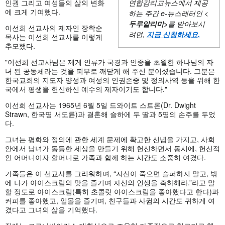
인권 그리고 여성들의 삶의 변화
연합감리교뉴스에서 제공
에 크게 기여했다.
하는 주간
e-뉴스레터인 <
두루알리미
>
를 받아보시
이선희 선교사의 제자인 장학순
려면,
지금 신청하세요
.
목사는 이선희 선교사를 이렇게
추모했다.
"이선희 선교사님은 제게 인류가 국경과 인종을 초월한 하나님의 자
녀 된 공동체라는 것을 피부로 깨닫게 해 주신 분이셨습니다. 그분은
한국교회의 지도자 양성과 여성의 인권존중 및 정의사역 등을 위해 한
국에서 평생을 헌신하신 예수의 제자이기도 합니다."
이선희 선교사는 1965년 6월 5일 드와이트 스트론(Dr. Dwight
Strawn, 한국명 서도륜)과 결혼해 슬하에 두 딸과 5명의 손주를 두었
다.
그녀는 평화와 정의에 관한 세계 문제에 확고한 신념을 가지고, 사회
안에서 남녀가 동등한 세상을 만들기 위해 헌신하면서 동시에, 헌신적
인 어머니이자 할머니로 가족과 함께 하는 시간도 소중히 여겼다.
가족들은 이 선교사를 그리워하며, “자신이 죽으면 슬퍼하지 말고, 밖
에 나가 아이스크림의 맛을 즐기며 자신의 인생을 축하해라.”라고 말
할 정도로 아이스크림(특히 초콜릿 아이스크림을 좋아했다고 한다)과
커피를 좋아했고, 일몰을 즐기며, 친구들과 사귐의 시간도 귀하게 여
겼다고 그녀의 삶을 기억했다.