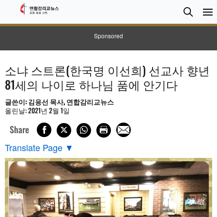
검
Searc
색
Sponsored
소냐 스트론(한국명 이선희) 선교사 향년
81세의 나이로 하나님 품에 안기다
글쓴이: 김응선 목사, 연합감리교뉴스
올린날: 2021년 2월 1일
Share
Translate Page
▼