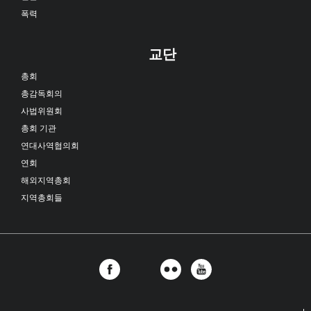
폭력
교단
총회
총감독회의
사법위원회
총회 기관
연대사역협의회
연회
해외지역총회
지역총회들