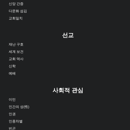
신앙 간증
다문화 섬김
교회일치
선교
재난 구호
세계 보건
교회 역사
신학
예배
사회적 관심
이민
인간의 성(性)
인권
인종차별
빈곤