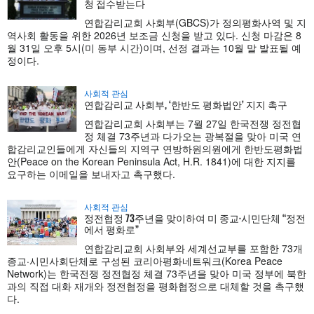
청 접수받는다
연합감리교회 사회부(GBCS)가 정의평화사역 및 지
역사회 활동을 위한 2026년 보조금 신청을 받고 있다. 신청 마감은 8
월 31일 오후 5시(미 동부 시간)이며, 선정 결과는 10월 말 발표될 예
정이다.
사회적 관심
연합감리교 사회부, ‘한반도 평화법안’ 지지 촉구
연합감리교회 사회부는 7월 27일 한국전쟁 정전협
정 체결 73주년과 다가오는 광복절을 맞아 미국 연
합감리교인들에게 자신들의 지역구 연방하원의원에게 한반도평화법
안(Peace on the Korean Peninsula Act, H.R. 1841)에 대한 지지를
요구하는 이메일을 보내자고 촉구했다.
사회적 관심
정전협정 73주년을 맞이하여 미 종교·시민단체 “정전
에서 평화로”
연합감리교회 사회부와 세계선교부를 포함한 73개
종교·시민사회단체로 구성된 코리아평화네트워크(Korea Peace
Network)는 한국전쟁 정전협정 체결 73주년을 맞아 미국 정부에 북한
과의 직접 대화 재개와 정전협정을 평화협정으로 대체할 것을 촉구했
다.