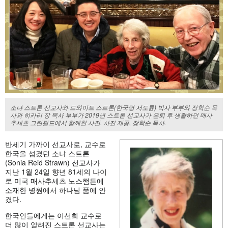
소냐 스트론 선교사와 드와이트 스트론(한국명 서도륜) 박사 부부와 장학순 목
사와 히카리 장 목사 부부가 2019년 스트론 선교사가 은퇴 후 생활하던 매사
추세츠 그린필드에서 함께한 사진. 사진 제공, 장학순 목사.
반세기 가까이 선교사로, 교수로
한국을 섬겼던 소냐 스트론
(Sonia Reid Strawn) 선교사가
지난 1월 24일 향년 81세의 나이
로 미국 매사추세츠 노스햄튼에
소재한 병원에서 하나님 품에 안
겼다.
한국인들에게는 이선희 교수로
더 많이 알려진 스트론 선교사는