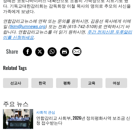
장례는 코로나바이러스 대확산으로 조용히 가족장으로 치르기로 했
다. 기독교대한감리회는 감독회장 이철 목사의 명의로 추모의 서신을
가족에게 보냈다.
연합감리교뉴스에
연락
또는
문의를
원하시면,
김응선
목사에게
이메
일 (
tkim@umnews.org
)
또는
전화 (615-742-5109)
로
연락하시기
바
랍니다.
연합감리교뉴스를
더
읽기
원하시면,
주간
전자신문
두루알리
미를
신청하세요
.
Share
Related Tags
선교사
한국
평화
교육
여성
주요 뉴스
사회적 관심
연합감리교 사회부, 2026년 정의평화사역 보조금 신
청 접수받는다