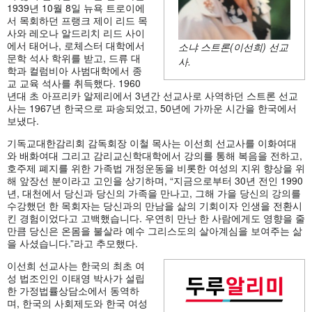
1939년 10월 8일 뉴욕 트로이에
서 목회하던 프랭크 제이 리드 목
사와 레오나 알드리치 리드 사이
에서 태어나, 로체스터 대학에서
소냐 스트론(이선희) 선교
문학 석사 학위를 받고, 드류 대
사.
학과 컬럼비아 사범대학에서 종
교 교육 석사를 취득했다. 1960
년대 초 아프리카 알제리에서 3년간 선교사로 사역하던 스트론 선교
사는 1967년 한국으로 파송되었고, 50년에 가까운 시간을 한국에서
보냈다.
기독교대한감리회 감독회장 이철 목사는 이선희 선교사를 이화여대
와 배화여대 그리고 감리교신학대학에서 강의를 통해 복음을 전하고,
호주제 폐지를 위한 가족법 개정운동을 비롯한 여성의 지위 향상을 위
해 앞장선 분이라고 고인을 상기하며, “지금으로부터 30년 전인 1990
년, 대천에서 당신과 당신의 가족을 만나고, 그해 가을 당신의 강의를
수강했던 한 목회자는 당신과의 만남을 삶의 기회이자 인생을 전환시
킨 경험이었다고 고백했습니다. 우연히 만난 한 사람에게도 영향을 줄
만큼 당신은 온몸을 불살라 예수 그리스도의 살아계심을 보여주는 삶
을 사셨습니다.”라고 추모했다.
이선희 선교사는 한국의 최초 여
성 법조인인 이태영 박사가 설립
한 가정법률상담소에서 동역하
며, 한국의 사회제도와 한국 여성