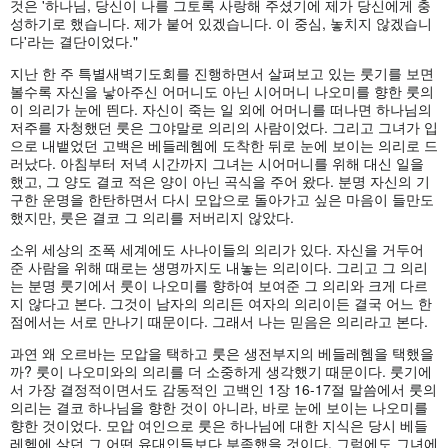
것은 '하나님, 당신이 나를 그토록 사랑해 주셨기에 제가 당신에게 충
성하기로 했습니다. 제가 붙어 있겠습니다. 이 중심, 놓치지 않겠습니
다'라는 결단이었다."
지난 한 주 특별새벽기도회를 진행하면서 살펴보고 있는 룻기를 보면
볼수록 자신을 낳아주신 어머니도 아닌 시어머니 나오미를 향한 룻의
이 의리가 눈에 띈다. 자신이 죽는 일 외에 어머니를 떠나면 하나님의
저주를 자청했던 룻은 그야말로 의리의 사람이었다. 그리고 그녀가 입
으로 내뱉었던 고백은 베들레헴에 도착한 뒤로 눈에 보이는 의리로 드
러났다. 아침부터 저녁 시간까지 그녀는 시어머니를 위해 대신 일을
했고, 그 양도 결코 적은 양이 아닌 곡식을 주어 왔다. 분명 자신의 기
구한 운명을 한탄하면서 다시 모압으로 돌아가고 싶은 마음이 들만도
했지만, 룻은 결코 그 의리를 저버리지 않았다.
소위 세상의 조폭 세계에도 사나이들의 의리가 있다. 자신을 거두어
준 사람을 위해 때로는 생명까지도 내놓는 의리이다. 그리고 그 의리
는 분명 룻기에서 룻이 나오미를 향하여 보여준 그 의리와 크게 다르
지 않다고 본다. 그것이 남자의 의리든 여자의 의리이든 결국 어느 한
점에서는 서로 만나기 때문이다. 그래서 나는 믿음은 의리라고 본다.
과연 왜 오르바는 모압을 택하고 룻은 생전부지의 베들레헴을 택했을
까? 룻이 나오미와의 의리를 더 소중하게 생각했기 때문이다. 룻기에
서 가장 결정적이면서도 감동적인 고백인 1장 16-17절 말씀에서 룻의
의리는 결코 하나님을 향한 것이 아니라, 바로 눈에 보이는 나오미를
향한 것이었다. 모압 여인으로 룻은 하나님에 대한 지식은 당시 베들
레헴에 살던 그 어떤 유대인들보다 부족했을 것이다. 그럼에도 그녀에