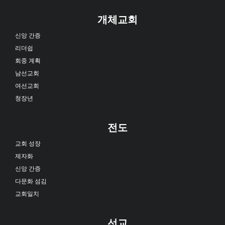
개체교회
신앙 간증
리더쉽
회중 계획
남선교회
여선교회
청장년
전도
교회 성장
제자화
신앙 간증
다문화 섬김
교회일치
선교