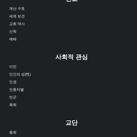
재난 구호
세계 보건
교회 역사
신학
예배
사회적 관심
이민
인간의 성(性)
인권
인종차별
빈곤
폭력
교단
총회