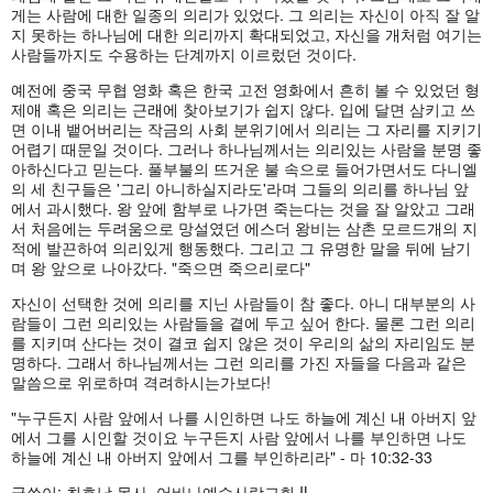
게는 사람에 대한 일종의 의리가 있었다. 그 의리는 자신이 아직 잘 알
지 못하는 하나님에 대한 의리까지 확대되었고, 자신을 개처럼 여기는
사람들까지도 수용하는 단계까지 이르렀던 것이다.
예전에 중국 무협 영화 혹은 한국 고전 영화에서 흔히 볼 수 있었던 형
제애 혹은 의리는 근래에 찾아보기가 쉽지 않다. 입에 달면 삼키고 쓰
면 이내 뱉어버리는 작금의 사회 분위기에서 의리는 그 자리를 지키기
어렵기 때문일 것이다. 그러나 하나님께서는 의리있는 사람을 분명 좋
아하신다고 믿는다. 풀부불의 뜨거운 불 속으로 들어가면서도 다니엘
의 세 친구들은 '그리 아니하실지라도'라며 그들의 의리를 하나님 앞
에서 과시했다. 왕 앞에 함부로 나가면 죽는다는 것을 잘 알았고 그래
서 처음에는 두려움으로 망설였던 에스더 왕비는 삼촌 모르드개의 지
적에 발끈하여 의리있게 행동했다. 그리고 그 유명한 말을 뒤에 남기
며 왕 앞으로 나아갔다. "죽으면 죽으리로다"
자신이 선택한 것에 의리를 지닌 사람들이 참 좋다. 아니 대부분의 사
람들이 그런 의리있는 사람들을 곁에 두고 싶어 한다. 물론 그런 의리
를 지키며 산다는 것이 결코 쉽지 않은 것이 우리의 삶의 자리임도 분
명하다. 그래서 하나님께서는 그런 의리를 가진 자들을 다음과 같은
말씀으로 위로하며 격려하시는가보다!
"누구든지 사람 앞에서 나를 시인하면 나도 하늘에 계신 내 아버지 앞
에서 그를 시인할 것이요 누구든지 사람 앞에서 나를 부인하면 나도
하늘에 계신 내 아버지 앞에서 그를 부인하리라" - 마 10:32-33
글쓴이: 최호남 목사, 어바나예수사랑교회 IL