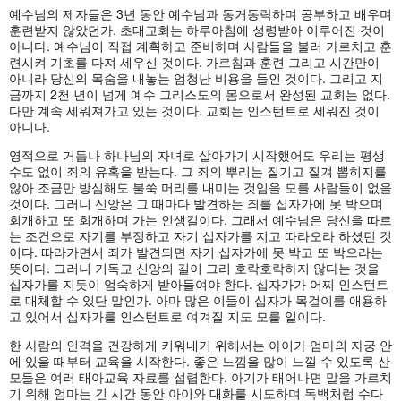
예수님의 제자들은 3년 동안 예수님과 동거동락하며 공부하고 배우며
훈련받지 않았던가. 초대교회는 하루아침에 성령받아 이루어진 것이
아니다. 예수님이 직접 계획하고 준비하며 사람들을 불러 가르치고 훈
련시켜 기초를 다져 세우신 것이다. 가르침과 훈련 그리고 시간만이
아니라 당신의 목숨을 내놓는 엄청난 비용을 들인 것이다. 그리고 지
금까지 2천 년이 넘게 예수 그리스도의 몸으로서 완성된 교회는 없다.
다만 계속 세워져가고 있는 것이다. 교회는 인스턴트로 세워진 것이
아니다.
영적으로 거듭나 하나님의 자녀로 살아가기 시작했어도 우리는 평생
수도 없이 죄의 유혹을 받는다. 그 죄의 뿌리는 질기고 질겨 뽑히지를
않아 조금만 방심해도 불쑥 머리를 내미는 것임을 모를 사람들이 없을
것이다. 그러니 신앙은 그 때마다 발견하는 죄를 십자가에 못 박으며
회개하고 또 회개하며 가는 인생길이다. 그래서 예수님은 당신을 따르
는 조건으로 자기를 부정하고 자기 십자가를 지고 따라오라 하셨던 것
이다. 따라가면서 죄가 발견되면 자기 십자가에 못 박고 또 박으라는
뜻이다. 그러니 기독교 신앙의 길이 그리 호락호락하지 않다는 것을
십자가를 지듯이 엄숙하게 받아들여야 한다. 십자가가 어찌 인스턴트
로 대체할 수 있단 말인가. 아마 많은 이들이 십자가 목걸이를 애용하
고 있어서 십자가를 인스턴트로 여겨질 지도 모를 일이다.
한 사람의 인격을 건강하게 키워내기 위해서는 아이가 엄마의 자궁 안
에 있을 때부터 교육을 시작한다. 좋은 느낌을 많이 느낄 수 있도록 산
모들은 여러 태아교육 자료를 섭렵한다. 아기가 태어나면 말을 가르치
기 위해 엄마는 긴 시간 동안 아이와 대화를 시도하며 독백처럼 수다