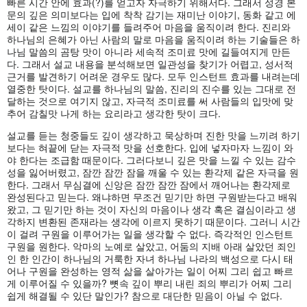
빠른 시간 안에 효과(?)를 얻고자 자극하기 위해서다. 그래서 성경 본
문의 깊은 의미보다는 입에 착착 감기는 재미난 이야기, 동화 같고 에
세이 같은 느낌의 이야기를 들려주어 마음을 움직이려 한다. 진리와
하나님의 은혜가 아닌 사람의 말로 마음을 움직이려 하는 기술들은 하
나님 말씀의 곰탕 맛이 아니라 세속적 조미료 맛에 길들여지게 만든
다. 그래서 설교 내용을 분석해보면 일관성을 찾기가 어렵고, 성서적
근거를 발견하기 어려운 경우도 많다. 모두 인스턴트 효과를 내려는데
열중한 탓이다. 설교를 하나님의 말씀, 진리의 진수를 있는 그대로 전
달하는 것으로 여기지 않고, 자극적 조미료를 써 사람들의 입맛에 맞
추어 감칠맛 나게 하는 요리라고 생각한 탓이 크다.
설교를 듣는 청중들도 깊이 생각하고 묵상하며 진한 맛을 느끼려 하기
보다는 혀끝에 닫는 자극적 맛을 선호한다. 입에 넣자마자 느낌이 와
야 한다는 조급함 때문이다. 그러다보니 깊은 맛을 느낄 수 있는 감수
성을 잃어버렸고, 잠깐 잠깐 잠을 깨울 수 있는 환각제 같은 자극을 원
한다. 그래서 무심결에 신앙은 잠깐 잠깐 잠에서 깨어나는 환각제로
완성된다고 믿는다. 왜냐하면 무조건 믿기만 하면 구원받는다고 배워
왔고, 그 믿기만 하는 것이 자신의 마음이나 생각 혹은 결심이라고 생
각하지 변환된 존재라는 생각에 이르지 못하기 때문이다. 그러니 시간
이 걸려 구원을 이루어가는 일을 생각할 수 없다. 즉각적인 인스턴트
구원을 원한다. 악마의 노예로 살았고, 어둠의 지배 아래 살았던 죄인
인 한 인간이 하나님의 거룩한 자녀 하나님 나라의 백성으로 다시 태
어나 구원을 완성하는 영적 삶을 살아가는 일이 어찌 그리 쉽고 빠르
게 이루어질 수 있을까? 뼛속 깊이 뿌리 내린 죄의 뿌리가 어찌 그리
쉽게 해결될 수 있단 말인가? 참으로 대단한 믿음이 아닐 수 없다.