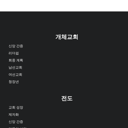
개체교회
신앙 간증
리더쉽
회중 계획
남선교회
여선교회
청장년
전도
교회 성장
제자화
신앙 간증