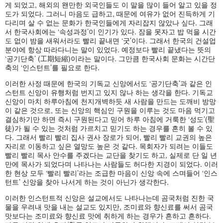
게 되었고, 해외의 왠만한 외국인들도 이 말을 많이 들어 알고 있을 정
도가 되었다. 그러니 마음도 급하고, 때문에 여유가 없어 진득하게 기
다리며 살 수 없는 문화가 한국인들에게 자리잡지 않았나 싶다. 그래
서 한국사회에는 ‘속성과정’이 인기가 있다. 잠을 못자고 밥 먹을 시간
도 없이 밤을 새워서라도 빨리 끝내면 ‘굿’이다. 그래서 한국의 건설업
분야에 항상 따라다니는 말이 있었다. 예정보다 빨리 끝냈다는 뜻의
‘공기단축’ (工期短縮)이라는 말이다. 그만큼 한국사회 문화는 시간단
축의 ‘인스턴트’를 필요로 한다.
이러한 사정 때문에 한국의 기독교 신앙에서도 ‘공기단축’과 같은 인
스턴트 신앙이 유행처럼 번지고 있지 않나 하는 생각을 한다. 기독교
신앙이 마치 하루아침에 천지개벽하듯 새 사람을 만드는 도깨비 방망
이 같은 것으로, 또는 신앙의 핵심인 구원을 이루는 것도 마음 먹기고
결심하기만 하면 즉시 구원된다고 믿어 하루 아침에 거룩한 ‘성도’(聖
徒)가 될 수 있는 것처럼 가르치고 믿기도 하는 경우를 흔히 볼 수 있
다. 그래서 빨리 빨리 집사 권사 장로가 되어, 빨리 빨리 교권의 높은
자리로 이동하고 싶은 열망도 높은 것 같다. 목회자가 되려는 이들도
빨리 빨리 목사 안수를 주겠다는 교단을 찾기도 하고, 실제로 단 일 년
만에 목사가 되었다며 나타나는 사람들도 허다한 지경이 되었다. 이러
한 현상 모두 ‘빨리 빨리’라는 조급한 마음이 신앙 속에 스며들어 ‘인스
턴트’ 신앙을 찾아 나서게 하는 것이 아닌가 생각한다.
이러한 인스턴트적 신앙은 설교에서도 나타나는데 곰국처럼 진한 국
물을 우려내 맛을 내는 설교도 있지만, 조미료와 향신료를 써서 곰국
맛보다는 조미료와 향신료 맛에 취하게 하는 경우가 흔하고 흔하다.