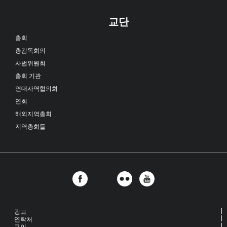
교단
총회
총감독회의
사법위원회
총회 기관
연대사역협의회
연회
해외지역총회
지역총회들
광고
연락처
구인