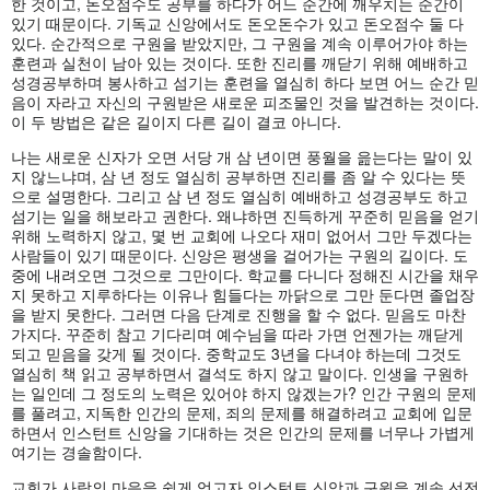
한 것이고, 돈오점수도 공부를 하다가 어느 순간에 깨우치는 순간이
있기 때문이다. 기독교 신앙에서도 돈오돈수가 있고 돈오점수 둘 다
있다. 순간적으로 구원을 받았지만, 그 구원을 계속 이루어가야 하는
훈련과 실천이 남아 있는 것이다. 또한 진리를 깨닫기 위해 예배하고
성경공부하며 봉사하고 섬기는 훈련을 열심히 하다 보면 어느 순간 믿
음이 자라고 자신의 구원받은 새로운 피조물인 것을 발견하는 것이다.
이 두 방법은 같은 길이지 다른 길이 결코 아니다.
나는 새로운 신자가 오면 서당 개 삼 년이면 풍월을 읊는다는 말이 있
지 않느냐며, 삼 년 정도 열심히 공부하면 진리를 좀 알 수 있다는 뜻
으로 설명한다. 그리고 삼 년 정도 열심히 예배하고 성경공부도 하고
섬기는 일을 해보라고 권한다. 왜냐하면 진득하게 꾸준히 믿음을 얻기
위해 노력하지 않고, 몇 번 교회에 나오다 재미 없어서 그만 두겠다는
사람들이 있기 때문이다. 신앙은 평생을 걸어가는 구원의 길이다. 도
중에 내려오면 그것으로 그만이다. 학교를 다니다 정해진 시간을 채우
지 못하고 지루하다는 이유나 힘들다는 까닭으로 그만 둔다면 졸업장
을 받지 못한다. 그러면 다음 단계로 진행을 할 수 없다. 믿음도 마찬
가지다. 꾸준히 참고 기다리며 예수님을 따라 가면 언젠가는 깨닫게
되고 믿음을 갖게 될 것이다. 중학교도 3년을 다녀야 하는데 그것도
열심히 책 읽고 공부하면서 결석도 하지 않고 말이다. 인생을 구원하
는 일인데 그 정도의 노력은 있어야 하지 않겠는가? 인간 구원의 문제
를 풀려고, 지독한 인간의 문제, 죄의 문제를 해결하려고 교회에 입문
하면서 인스턴트 신앙을 기대하는 것은 인간의 문제를 너무나 가볍게
여기는 경솔함이다.
교회가 사람의 마음을 쉽게 얻고자 인스턴트 신앙과 구원을 계속 선전