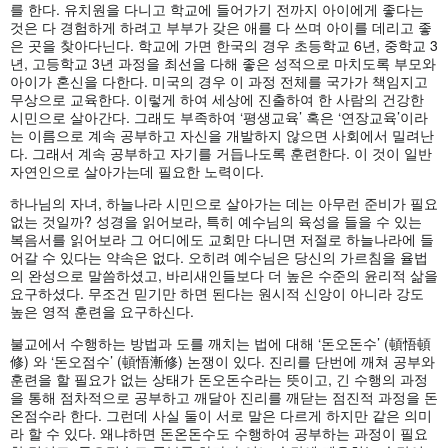
를 한다. 유치원을 다니고 학교에 들어가기 전까지 아이에게 좋다는
것은 다 경험하게 하려고 부부가 갖은 애를 다 쓰며 아이를 데리고 좋
은 곳을 찾아다닌다. 학교에 가면 한국의 경우 초등학교 6년, 중학교 3
년, 고등학교 3년 과정을 최선을 다해 좋은 성적으로 마치도록 부모와
아이가 혼신을 다한다. 미국의 경우 이 과정 전체를 국가가 책임지고
무상으로 교육한다. 이렇게 하여 세상에 진출하여 한 사람의 건강한
시민으로 살아간다. 그래도 부족하여 ‘평생교육’ 혹은 ‘연장교육’이라
는 이름으로 계속 공부하고 자신을 개발하지 않으면 사회에서 밀려난
다. 그래서 계속 공부하고 자기를 거듭나도록 훈련한다. 이 것이 일반
자연인으로 살아가는데 필요한 노력이다.
하나님의 자녀, 하늘나라 시민으로 살아가는 데는 아무런 준비가 필요
없는 것일까? 성경을 읽어보라, 특히 예수님의 육성을 들을 수 있는
복음서를 읽어보라 그 어디에도 교회만 다니면 저절로 하늘나라에 들
어갈 수 있다는 약속은 없다. 오히려 예수님은 당신의 가르침을 율법
의 완성으로 말씀하셨고, 바리새인들보다 더 높은 수준의 윤리적 삶을
요구하셨다. 무조건 믿기만 하면 된다는 원시적 신앙이 아니라 강도
높은 영적 훈련을 요구하신다.
불교에서 수행하는 방법과 도를 깨치는 법에 대해 ‘돈오돈수’ (頓悟頓
修) 와 ‘돈오점수’ (頓悟漸修) 논쟁이 있다. 진리를 단번에 깨쳐 공부와
훈련을 할 필요가 없는 상태가 돈오돈수라는 뜻이고, 긴 수행의 과정
을 통해 점차적으로 공부하고 깨달아 진리를 깨닫는 점진적 과정을 돈
온점수라 한다. 그런데 사실 둘이 서로 말은 다르게 하지만 같은 의미
라 할 수 있다. 왜냐하면 돈온돈수도 수행하여 공부하는 과정이 필요