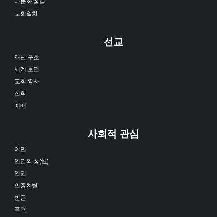
다문화 섬김
교회일치
선교
재난 구호
세계 보건
교회 역사
신학
예배
사회적 관심
이민
인간의 성(性)
인권
인종차별
빈곤
폭력