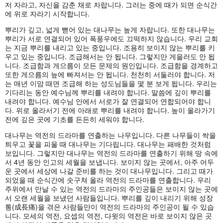
저 자라고, 자신을 감춘 채로 자랍니다. 그러는 중에 때가 되면 순식간
에 위로 자라기 시작합니다.
뿌리가 깊고, 넓게 뻗어 있는 대나무는 높게 자랍니다. 또한 대나무는
뿌리가 서로 연결되어 있어 폭풍우에도 끄떡하지 않습니다. 우리 교회
는 지금 뿌리를 내리고 있는 중입니다. 조용히 보이지 않는 뿌리를 키
우고 있는 중입니다. 조급해서는 안 됩니다. 그렇지만 게을러도 안 됩
니다. 조급함과 게으름이 모든 문제의 원인입니다. 조급함을 경계하고
또한 게으름의 늪에 빠져서는 안 됩니다. 천천히 서둘러야 합니다. 저
는 매년 이맘 때면 조급해 하는 성도님들을 몇 분 보게 됩니다. 우리는
기다리는 동안 예수님께 뿌리를 내려야 합니다. 말씀에 깊이 뿌리를
내려야 합니다. 예수님 안에서 서로가 잘 연결되어 연합되어야 합니
다. 위로 올라서기 전에 아래로 뿌리를 내려야 합니다. 높이 올라가기
전에 깊은 곳에 기초를 든든히 세워야 합니다.
대나무는 역전의 드라마를 연출하는 나무입니다. 다른 나무들이 싹을
틔우고 꽃을 피울 때 대나무는 기다립니다. 대나무는 패배한 것처럼
보입니다. 그렇지만 대나무는 역전의 드라마를 연출하기 위해 땅 속에
서 4년 동안 인고의 세월을 보냅니다. 보이지 않는 곳에서, 아주 어두
운 곳에서 세상에 나갈 준비를 하는 것이 대나무입니다. 그리고 때가
되었을 때 순식간에 솟구쳐 올라 역전의 드라마를 연출합니다. 우리
주위에서 만날 수 있는 역전의 드라마의 주인공들은 보이지 않는 곳에
서 오랜 세월을 보냈던 사람들입니다. 뿌리를 깊이 내리기 위해 성장
통(成長痛)을 겪은 사람들만이 역전의 드라마의 주인공이 될 수 있습
니다. 모세의 역전, 요셉의 역전, 다윗의 역전은 바로 보이지 않은 곳