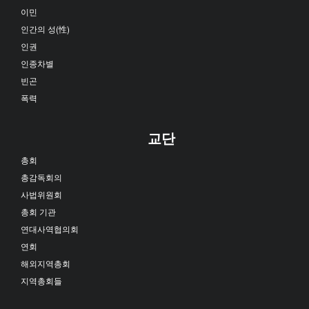
이민
인간의 성(性)
인권
인종차별
빈곤
폭력
교단
총회
총감독회의
사법위원회
총회 기관
연대사역협의회
연회
해외지역총회
지역총회들