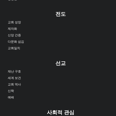
전도
교회 성장
제자화
신앙 간증
다문화 섬김
교회일치
선교
재난 구호
세계 보건
교회 역사
신학
예배
사회적 관심