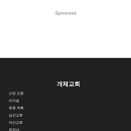
Sponsored
개체교회
신앙 간증
리더쉽
회중 계획
남선교회
여선교회
청장년