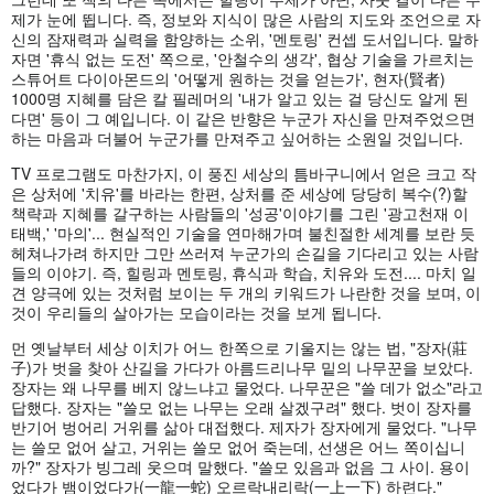
제가 눈에 뜁니다. 즉, 정보와 지식이 많은 사람의 지도와 조언으로 자
신의 잠재력과 실력을 함양하는 소위, '멘토링' 컨셉 도서입니다. 말하
자면 '휴식 없는 도전' 쪽으로, '안철수의 생각', 협상 기술을 가르치는
스튜어트 다이아몬드의 '어떻게 원하는 것을 얻는가', 현자(賢者)
1000명 지혜를 담은 칼 필레머의 '내가 알고 있는 걸 당신도 알게 된
다면' 등이 그 예입니다. 이 같은 반향은 누군가 자신을 만져주었으면
하는 마음과 더불어 누군가를 만져주고 싶어하는 소원일 것입니다.
TV 프로그램도 마찬가지, 이 풍진 세상의 틈바구니에서 얻은 크고 작
은 상처에 '치유'를 바라는 한편, 상처를 준 세상에 당당히 복수(?)할
책략과 지혜를 갈구하는 사람들의 '성공'이야기를 그린 '광고천재 이
태백,' '마의'... 현실적인 기술을 연마해가며 불친절한 세계를 보란 듯
헤쳐나가려 하지만 그만 쓰러져 누군가의 손길을 기다리고 있는 사람
들의 이야기. 즉, 힐링과 멘토링, 휴식과 학습, 치유와 도전.... 마치 일
견 양극에 있는 것처럼 보이는 두 개의 키워드가 나란한 것을 보며, 이
것이 우리들의 살아가는 모습이라는 것을 보게 됩니다.
먼 옛날부터 세상 이치가 어느 한쪽으로 기울지는 않는 법, "장자(莊
子)가 벗을 찾아 산길을 가다가 아름드리나무 밑의 나무꾼을 보았다.
장자는 왜 나무를 베지 않느냐고 물었다. 나무꾼은 "쓸 데가 없소"라고
답했다. 장자는 "쓸모 없는 나무는 오래 살겠구려" 했다. 벗이 장자를
반기어 벙어리 거위를 삶아 대접했다. 제자가 장자에게 물었다. "나무
는 쓸모 없어 살고, 거위는 쓸모 없어 죽는데, 선생은 어느 쪽이십니
까?" 장자가 빙그레 웃으며 말했다. "쓸모 있음과 없음 그 사이. 용이
었다가 뱀이었다가(一龍一蛇) 오르락내리락(一上一下) 하련다."