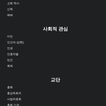
교회 역사
신학
예배
사회적 관심
이민
인간의 성(性)
인권
인종차별
빈곤
폭력
교단
총회
총감독회의
사법위원회
총회 기관