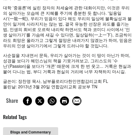
대학 '중용론'에 실린 장자의 처세술에 관한 대화이지만, 이것은 우리
의 살아가는 모습에 큰 지혜를 주기에 충분한 듯 합니다. '일용일
사'(一龍一蛇), 우리가 믿음이 있다 해도 우리의 일상에 불확실성과 불
안이 일거에 사라지지는 않는 법, 결국 유능한 선장은 파도를 즐기는
법, 인생의 희비로 오르락 내리락 하면서도 책과 코미디 사이에서 '인
생 살아가기'를 가슴에 새길 수 있다면, 일상일하(一上一下), 조금씩이
라도 희망은 올라가고 그렇게 절망은 내려가지 않겠는가 하여, 믿음은
우리의 인생 살아가기에서 그렇게 드러나야 할 것입니다.
사순절을 지내면서 문득, 우리가 살아가는 것이 이 땅이 아닌가 하여,
성경을 보다가 혜민스님의 책을 기웃거려보고, 그리스도의 '수
난'(Passion)을 보다가 '개콘' 때문에 크게 한 번 웃고... 거룩은 현실과
붙어 다니는 법, 부디 거룩과 현실의 거리에 너무 자책하지 마시길.
글쓴이: 장찬영 목사, 남부플로리다한인연합감리교회 FL
올린날: 2013년 3월 20일 연합감리교회 공보부 TN
Share
Related Tags
Blogs and Commentary