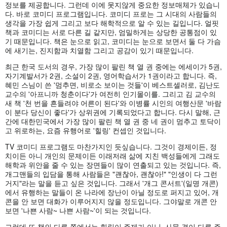
정보를 제공합니다. 그런데 이에 못지않게 중요한 정보매체가 있습니
다. 바로 코미디 프로그램입니다. 코미디 프로는 그 시대의 사람들의
생각을 가장 쉽게 그리고 보다 해학적으로 알 수 있는 길입니다. 얼핏
책과 코미디는 서로 다른 길 같지만, 엄밀하게는 상당한 공통점이 있
기 때문입니다. 책은 눈으로 읽고, 코미디는 눈으로 보면서 둘 다 가슴
에 새기는, 진지함과 치열함 그리고 공감이 있기 때문입니다.
최근 한국 도서의 경우, 가장 많이 팔린 책 열 권 중에는 에세이가 5권,
자기계발서가 2권, 소설이 2권, 영어학습서가 1권이라고 합니다. 즉,
혜민 스님이 쓴 '멈추면, 비로소 보이는 것들'이 베스트셀러로, 김난도
교수의 '아프니까 청춘이다'가 여전히 인기몰이를. 그리고 김 교수의
새 책 '천 번을 흔들려야 어른이 된다'와 이병률 시인의 여행산문 '바람
이 분다 당신이 좋다'가 상위권에 기록되었다고 합니다. 다시 말해, 근
간에 대한민국에서 가장 많이 팔린 책 열 권 중 네 권이 멈추고 토닥이
고 위로하는, 요즘 유행어로 '힐링' 컨셉인 것입니다.
TV 코미디 프로그램도 마찬가지인 듯싶습니다. 그것이 경제이든, 정
치이든 아니 개인의 문제이든 이래저래 삶에 지친 백성들에게 그래도
해학과 위안을 줄 수 있는 장면들이 많이 연출되고 있는 것입니다. 즉,
개그맨들의 입담을 통해 사람들은 "괜찮아, 괜찮아!" "인생이 다 그런
거지"라는 말을 듣고 싶은 것입니다. 그래서 '개그 콘서트'(일명 개콘)
에서 유행하는 말들이 온 나라에 장난이 아닐 정도로 퍼지고 있어, 개
콘을 안 보면 대화가 이루어지지 않을 정도입니다. 그야말로 개콘 안
보면 '나쁜 사람~ 나쁜 사람~'이 되는 것입니다.
그런데 또 책의 다른 쪽에서는 힐링이 주제가 아닌, 사뭇 결이 다른 주