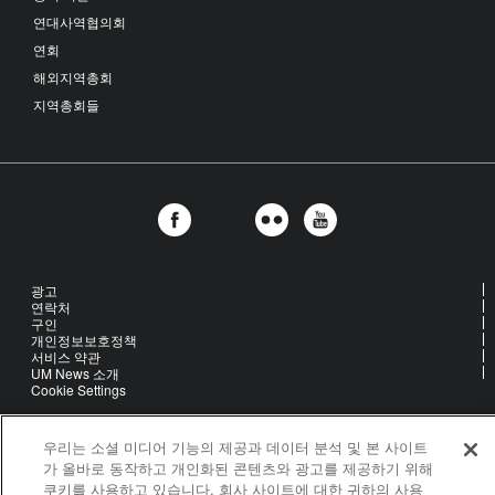
연대사역협의회
연회
해외지역총회
지역총회들
광고
연락처
구인
개인정보보호정책
서비스 약관
UM News 소개
Cookie Settings
우리는 소셜 미디어 기능의 제공과 데이터 분석 및 본 사이트
United Methodist Communications is an agency of The United
가 올바로 동작하고 개인화된 콘텐츠와 광고를 제공하기 위해
Methodist Church
쿠키를 사용하고 있습니다. 회사 사이트에 대한 귀하의 사용