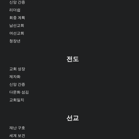
신앙 간증
리더쉽
회중 계획
남선교회
여선교회
청장년
전도
교회 성장
제자화
신앙 간증
다문화 섬김
교회일치
선교
재난 구호
세계 보건