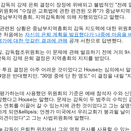
dsoe 감독의 강제 은퇴 결정이 장정에 위배되고 불법적인 "전례
 위원회에 "수많은 교회법에 관한 편견된 오류"가 중남부지
년 중남부지역총회, 지역감독회에 의해 자행되었다고 말했다.
독과 관련된 상황은 중남부지역총회의 감독 지도력에 대한 위원
은 처음에는
자신의 은퇴 계획을 발표했다가 나중에 마음을 
평가에 대한 엇갈린 결과에 관해
공개 서한으로 답변했다.
17일, 감독협조위원회는 이 문제에 관해 발표하기 전에 거의 9
oe 감독의 강제 은퇴 결정은 지역총회의 지지를 받았다.
투표 결정은 아주 어려운 것이었다고 House는 심의에서 말
4명은 반대했지만, "30명 중에 단 한 명도" 이 결정을 내릴 "
독을 평가하는데 사용했던 위원회의 기준은 예배 참석자 수와 
했다고 House는 말했다. 문제는 감독이 두 범주의 수적인
 연회를 이끌어 갈 수 있는지에 관한 것이었다고 그는 설명했
게 되면&ellipsis; 언젠가 미국에서 우리교회가 붕괴될 날이
 의견이었다"고 그는 사법위원회에 말했다.
edsoe 감독이 은퇴한 위치에서 그의 영적 은사를 사용할 수 있