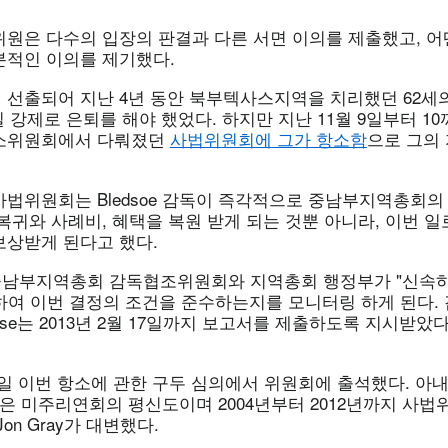
위원은 다수의 입장의 판결과 다른 서면 이의를 제출했고, 어
분적인 이의를 제기했다.
선출되어 지난 4년 동안 북부텍사스지역을 치리했던 62세의 B
일 강제로 은퇴를 해야 했었다. 하지만 지난 11월 9일부터 10까
별소위원회에서 다뤄졌던
사법위원회에 그가 항소함
으로 그의
사법위원회는 Bledsoe 감독이 즉각적으로 중남부지역총회의
복귀와 사례비, 혜택을 복원 받게 되는 것뿐 아니라, 이번 일
보상받게 된다고 했다.
남부지역총회 감독협조위원회와 지역총회 행정부가 "신속하
하여 이번 결정의 조건을 준수하는지를 모니터링 하게 된다
ouse는 2013년 2월 17일까지 보고서를 제출하도록 지시받았다
 9일 이번 항소에 관한 구두 심의에서 위원회에 출석했다. 아
 감독은 미주리연회의 평신도이며 2004년부터 2012년까지 사
on Gray가 대변했다.