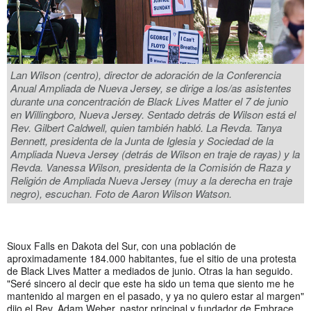
Lan Wilson (centro), director de adoración de la Conferencia
Anual Ampliada de Nueva Jersey, se dirige a los/as asistentes
durante una concentración de Black Lives Matter el 7 de junio
en Willingboro, Nueva Jersey. Sentado detrás de Wilson está el
Rev. Gilbert Caldwell, quien también habló. La Revda. Tanya
Bennett, presidenta de la Junta de Iglesia y Sociedad de la
Ampliada Nueva Jersey (detrás de Wilson en traje de rayas) y la
Revda. Vanessa Wilson, presidenta de la Comisión de Raza y
Religión de Ampliada Nueva Jersey (muy a la derecha en traje
negro), escuchan. Foto de Aaron Wilson Watson.
Sioux Falls en Dakota del Sur, con una población de
aproximadamente 184.000 habitantes, fue el sitio de una protesta
de Black Lives Matter a mediados de junio. Otras la han seguido.
"Seré sincero al decir que este ha sido un tema que siento me he
mantenido al margen en el pasado, y ya no quiero estar al margen"
dijo el Rev. Adam Weber, pastor principal y fundador de Embrace