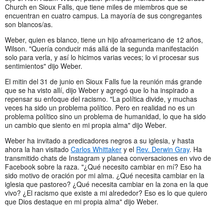
Church en Sioux Falls, que tiene miles de miembros que se
encuentran en cuatro campus. La mayoría de sus congregantes
son blancos/as.
Weber, quien es blanco, tiene un hijo afroamericano de 12 años,
Wilson. "Quería conducir más allá de la segunda manifestación
solo para verla, y así lo hicimos varias veces; lo vi procesar sus
sentimientos" dijo Weber.
El mitin del 31 de junio en Sioux Falls fue la reunión más grande
que se ha visto allí, dijo Weber y agregó que lo ha inspirado a
repensar su enfoque del racismo. "La política divide, y muchas
veces ha sido un problema político. Pero en realidad no es un
problema político sino un problema de humanidad, lo que ha sido
un cambio que siento en mi propia alma" dijo Weber.
Weber ha invitado a predicadores negros a su iglesia, y hasta
ahora la han visitado
Carlos Whittaker
y el
Rev. Derwin Gray
. Ha
transmitido chats de Instagram y planea conversaciones en vivo de
Facebook sobre la raza. "¿Qué necesito cambiar en mí? Eso ha
sido motivo de oración por mi alma. ¿Qué necesita cambiar en la
iglesia que pastoreo? ¿Qué necesita cambiar en la zona en la que
vivo? ¿El racismo que existe a mi alrededor? Eso es lo que quiero
que Dios destaque en mi propia alma" dijo Weber.