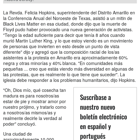
La Revda. Felicia Hopkins, superintendente del Distrito Amarillo en
la Conferencia Anual del Noroeste de Texas, asistió a un mitin de
Black Lives Matter en esa ciudad, donde dijo que la muerte de
Floyd pudo haber provocado una nueva generación de activistas.
"Tengo la edad suficiente para decir que tenía 8 años cuando
murió Martin Luther King, y lo que estoy viendo es un movimiento
de personas que invierten en esto desde un punto de vista
diferente" dijo y agregó que la composición racial de los/as
asistentes a la protesta en Amarillo era aproximadamente 60%
negra y otras minorías y 40% blanca. "En comunidades más
pequeñas ... creo que estás viendo más diversidad en algunas de
las protestas, que es realmente lo que tiene que suceder". La
iglesia debe responder a los problemas humanitarios, dijo Hopkins.
"Oh, Dios mío, qué cosecha tan
Suscríbase a
madura es para nosotros/as
estar de pie y mostrar amor por
nuestro nuevo
nuestro prójimo, y tratarlo como
a nosotros/as mismos/as y
boletín electrónico
realmente decirle la verdad al
poder" concluyó.
en español y
Una ciudad de
portugués
aproximadamente 10.000