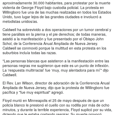
aproximadamente 30.000 habitantes, para protestar por la muerte
violenta de George Floyd bajo custodia policial. La protesta en
Willingboro fue una de las muchas realizadas en todos los Estados
Unido, tuvo lugar lejos de las grandes ciudades e involucró a
metodistas unidos/as.
Caldwell ha sobrevivido a dos operaciones por un tumor cerebral y
tiene parálisis en la pierna y el pie derechos; de todas maneras,
asistió a la manifestación y fue presentado por el Obispo John
Schol, de la Conferencia Anual Ampliada de Nueva Jersey.
Caldwell se conmovió porque la multitud en esta protesta en los
suburbios incluía todas las razas.
"Las personas blancas que asistieron a la manifestación entre las
personas negras me sugirieron que este es un punto de inflexión.
La ‘respuesta multirracial’ fue ‘muy, muy alentadora para mí’" dijo
Caldwell.
El Rev. Lan Wilson, director de adoración de la Conferencia Anual
Ampliada de Nueva Jersey, dijo que la protesta de Willingboro fue
pacífica y "fue muy espiritual" agregó.
Floyd murió en Minneapolis el 25 de mayo después de que un
policía blanco le presionó el cuello con su rodilla por más de ocho
minutos, y durante la terrible experiencia, Floyd suplicó por su vida,
diciendo que le estaba costando respirar. Su muerte provocó