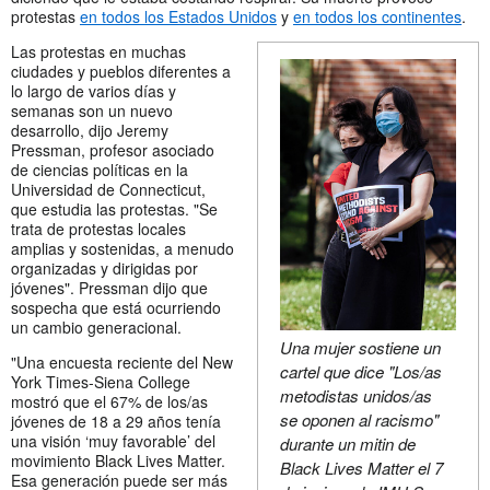
protestas
en todos los Estados Unidos
y
en todos los continentes
.
Las protestas en muchas
ciudades y pueblos diferentes a
lo largo de varios días y
semanas son un nuevo
desarrollo, dijo Jeremy
Pressman, profesor asociado
de ciencias políticas en la
Universidad de Connecticut,
que estudia las protestas. "Se
trata de protestas locales
amplias y sostenidas, a menudo
organizadas y dirigidas por
jóvenes". Pressman dijo que
sospecha que está ocurriendo
un cambio generacional.
Una mujer sostiene un
"Una encuesta reciente del New
cartel que dice "Los/as
York Times-Siena College
metodistas unidos/as
mostró que el 67% de los/as
se oponen al racismo"
jóvenes de 18 a 29 años tenía
una visión ‘muy favorable’ del
durante un mitin de
movimiento Black Lives Matter.
Black Lives Matter el 7
Esa generación puede ser más