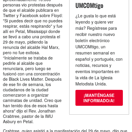
UMCOMtigo
personas vio protestas después
de que el alcalde publicara en
Twitter y Facebook sobre Floyd:
¿Le gusta lo que está
"Si puedes decir que no puedes
leyendo y quiere ver
respirar, estás respirando" y fue
más? Regístrese para
allí en Petal, Mississippi donde
recibir nuestro nuevo
se llevó a cabo una protesta el
boletín electrónico
29 de mayo, pidiendo la
UMCOMtigo, un
renuncia del alcalde Hal Marx,
pero no fue exitosa.
resumen semanal en
“Inicialmente se trataba de
español y portugués, con
pedirle al alcalde que
noticias, recursos y
renunciara, pero luego se
eventos importantes en
fusionó con una concentración
la vida de La Iglesia
de Black Lives Matter. Después
Metodista Unida.
de ese fin de semana, los
ciudadanos de la ciudad
comenzaron a organizar
¡MANTÉNGASE
caminatas de unidad. Creo que
INFORMADO/A!
han tenido dos de esos hasta
ahora" dijo el Rev. Jonathan
Crabtree, pastor de la IMU
Asbury en Petal.
Crabtree, quien asistió a la manifestación del 29 de mayo, dijo que