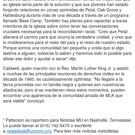
su iglesia sería parte de la solución y que sus jóvenes han estado
forjando relaciones en zonas oprimidas de Petal, Oak Grove y
Hattiesburg durante más de una década a través de un programa
llamado Base Camp. También hay planes para capacitar a los/as
miembros de la iglesia sobre cómo tener las conversaciones
cruciales necesarias para la reconciliación racial. "Creo que Petal
allanará el camino para que ocurra la verdadera unidad, y creo que
lo moldearemos para el resto del país y el resto de nuestro estado.
Porque somos una comunidad tan pequeña y unida que si algo
lastima a alguien, todos/as lo saben y haremos todo lo posible para
aliviar ese dolor y ayudar a sanar" dijo.
Caldwell, quien marchó con el Rev. Martin Luther King Jr. y asistió
a muchas de las principales reuniones de derechos civiles en la
década de 1960, es cautelosamente optimista. "No llegaré a la
tierra prometida con mi familia negra y quienes son nuestros/as
aliados/as; pero si se mantienen vivos estos momentos, pueden
encontrar una apariencia de la comunidad amada de MLK que
será visible” concluyó.
* Patterson es reportero para Noticias MU en Nashville, Tennessee.
Lo puede llamar al (615) 742-5470 o escribirle
a
newsdesk@umcom.org
. Para leer más noticias metodistas