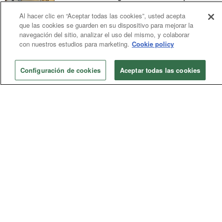
entre comunidades
abril 11, 2026
Al hacer clic en “Aceptar todas las cookies”, usted acepta
que las cookies se guarden en su dispositivo para mejorar la
Clases de idiomas en una iglesia de Idaho están
navegación del sitio, analizar el uso del mismo, y colaborar
transformando vidas al conectar culturas y
con nuestros estudios para marketing.
Cookie policy
generaciones en un mismo espacio. Más que aprender palabras, la
comunidad está construyendo puentes de diálogo, amistad y
Configuración de cookies
Aceptar todas las cookies
pertenencia.
Iglesia Local
Fusión de iglesias genera múltiples beneficios en
Conferencia Anual de Carolina del Norte
abril 08, 2026
En Carolina del Norte, los metodistas unidos
están haciendo que sucedan cosas buenas a
partir de una lamentable disminución de la membresía en algunas
de sus iglesias.