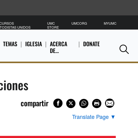
CURSOS
UMC
UMCORG
MYUMC
B
TODISTAS UNIDOS
STORE
TEMAS
IGLESIA
ACERCA
DONATE
DE…
Se
cciones
compartir
Translate Page
▼