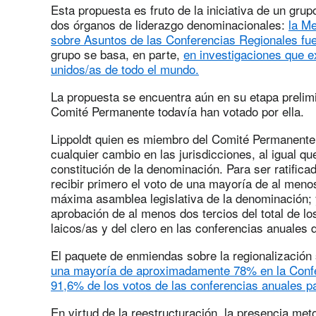
Esta propuesta es fruto de la iniciativa de un gru
dos órganos de liderazgo denominacionales:
la M
sobre Asuntos de las Conferencias Regionales fu
grupo se basa, en parte,
en investigaciones que e
unidos/as de todo el mundo.
La propuesta se encuentra aún en su etapa prelimi
Comité Permanente todavía han votado por ella.
Lippoldt quien es miembro del Comité Permanente
cualquier cambio en las jurisdicciones, al igual que
constitución de la denominación. Para ser ratific
recibir primero el voto de una mayoría de al meno
máxima asamblea legislativa de la denominación; y
aprobación de al menos dos tercios del total de l
laicos/as y del clero en las conferencias anuales 
El paquete de enmiendas sobre la regionalización
una mayoría de aproximadamente 78% en la Conf
91,6% de los votos de las conferencias anuales pa
En virtud de la reestructuración, la presencia met