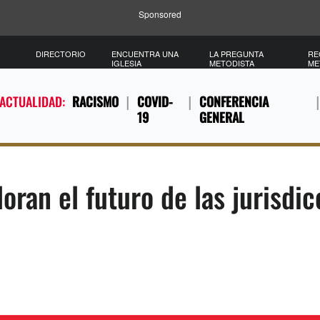
Sponsored
DIRECTORIO
ENCUENTRA UNA
LA PREGUNTA
RE
IGLESIA
METODISTA
ME
 ACTUALIDAD:
RACISMO
COVID-
CONFERENCIA
19
GENERAL
loran el futuro de las jurisdi