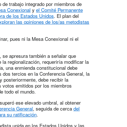
po de trabajo integrado por miembros de
esa Conexional
y
el Comité Permanente
era de los Estados Unidos
. El plan del
xploran las opiniones de los/as metodistas
nar, pues ni la Mesa Conexional ni el
, se apresura también a señalar que
 la regionalización, requeriría modificar la
ada, una enmienda constitucional debe
s dos tercios en la Conferencia General, la
 posteriormente, debe recibir la
os votos emitidos por los miembros
de todo el mundo.
 superó ese elevado umbral, al obtener
erencia General
, seguida de cerca
del
ra su ratificación
.
odista unida en los Estados Unidos y las