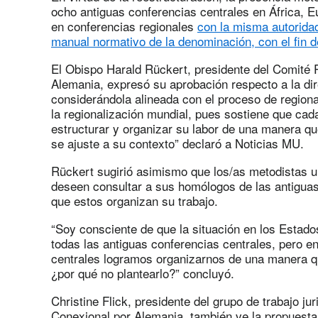
ocho antiguas conferencias centrales en África, E
en conferencias regionales
con la misma autoridad 
manual normativo de la denominación, con el fin d
El Obispo Harald Rückert, presidente del Comité 
Alemania, expresó su aprobación respecto a la dir
considerándola alineada con el proceso de regiona
la regionalización mundial, pues sostiene que cada
estructurar y organizar su labor de una manera q
se ajuste a su contexto” declaró a Noticias MU.
Rückert sugirió asimismo que los/as metodistas u
deseen consultar a sus homólogos de las antiguas
que estos organizan su trabajo.
“Soy consciente de que la situación en los Estados
todas las antiguas conferencias centrales, pero e
centrales logramos organizarnos de una manera que 
¿por qué no plantearlo?” concluyó.
Christine Flick, presidente del grupo de trabajo j
Conexional por Alemania, también ve la propuest