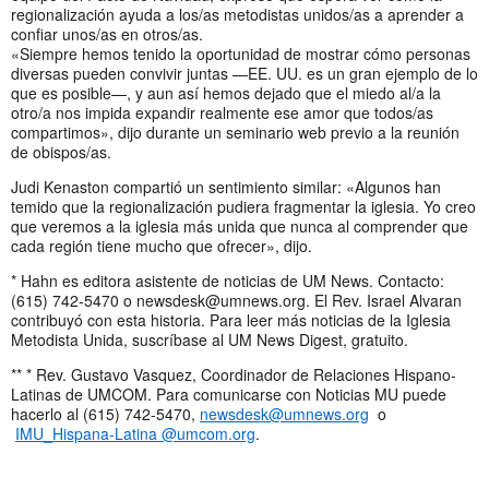
regionalización ayuda a los/as metodistas unidos/as a aprender a
confiar unos/as en otros/as.
«Siempre hemos tenido la oportunidad de mostrar cómo personas
diversas pueden convivir juntas —EE. UU. es un gran ejemplo de lo
que es posible—, y aun así hemos dejado que el miedo al/a la
otro/a nos impida expandir realmente ese amor que todos/as
compartimos», dijo durante un seminario web previo a la reunión
de obispos/as.
Judi Kenaston compartió un sentimiento similar: «Algunos han
temido que la regionalización pudiera fragmentar la iglesia. Yo creo
que veremos a la iglesia más unida que nunca al comprender que
cada región tiene mucho que ofrecer», dijo.
* Hahn es editora asistente de noticias de UM News. Contacto:
(615) 742-5470 o
newsdesk@umnews.org
. El Rev. Israel Alvaran
contribuyó con esta historia. Para leer más noticias de la Iglesia
Metodista Unida, suscríbase al UM News Digest, gratuito.
** * Rev. Gustavo Vasquez, Coordinador de Relaciones Hispano-
Latinas de UMCOM. Para comunicarse con Noticias MU puede
hacerlo al (615) 742-5470,
newsdesk@umnews.org
o
IMU_Hispana-Latina @umcom.org
.