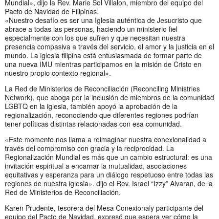
Mundial», dijo la Rev. Marie Sol Villalon, miembro del equipo del
Pacto de Navidad de Filipinas.
«Nuestro desafío es ser una Iglesia auténtica de Jesucristo que
abrace a todas las personas, haciendo un ministerio fiel
especialmente con los que sufren y que necesitan nuestra
presencia compasiva a través del servicio, el amor y la justicia en el
mundo. La iglesia filipina está entusiasmada de formar parte de
una nueva IMU mientras participamos en la misión de Cristo en
nuestro propio contexto regional».
La Red de Ministerios de Reconciliación (Reconciling Ministries
Network), que aboga por la inclusión de miembros de la comunidad
LGBTQ en la iglesia, también apoyó la aprobación de la
regionalización, reconociendo que diferentes regiones podrían
tener políticas distintas relacionadas con esa comunidad.
«Este momento nos llama a reimaginar nuestra conexionalidad a
través del compromiso con gracia y la reciprocidad. La
Regionalización Mundial es más que un cambio estructural: es una
invitación espiritual a encarnar la mutualidad, asociaciones
equitativas y esperanza para un diálogo respetuoso entre todas las
regiones de nuestra iglesia». dijo el Rev. Israel “Izzy” Alvaran, de la
Red de Ministerios de Reconciliación.
Karen Prudente, tesorera del Mesa Conexionaly participante del
equipo del Pacto de Navidad, expresó que espera ver cómo la