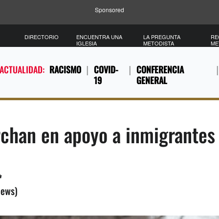
Sponsored
DIRECTORIO
ENCUENTRA UNA
LA PREGUNTA
RE
IGLESIA
METODISTA
ME
 ACTUALIDAD:
RACISMO
COVID-
CONFERENCIA
19
GENERAL
rchan en apoyo a inmigrantes
*
News)