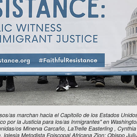
iosos/as marchan hacia el Capitolio de los Estados Unido
co por la Justicia para los/as Inmigrantes" en Washingto
unidas/os Minerva Carcaño, LaTrelle Easterling , Cynthi
Iglesia Metodista Episcopal Africana Zion; Obispo Juliu