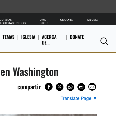
CURSOS
UMC
UMCORG
MYUMC
B
TODISTAS UNIDOS
STORE
TEMAS
IGLESIA
ACERCA
DONATE
DE…
Se
 en Washington
compartir
Translate Page
▼