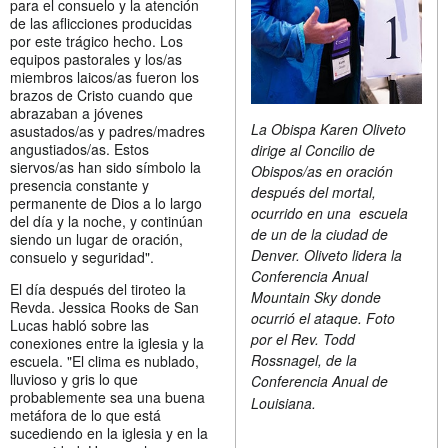
para el consuelo y la atención
de las aflicciones producidas
por este trágico hecho. Los
equipos pastorales y los/as
miembros laicos/as fueron los
brazos de Cristo cuando que
abrazaban a jóvenes
La Obispa Karen Oliveto
asustados/as y padres/madres
angustiados/as. Estos
dirige al Concilio de
siervos/as han sido símbolo la
Obispos/as en oración
presencia constante y
después del mortal,
permanente de Dios a lo largo
ocurrido en una escuela
del día y la noche, y continúan
de un de la ciudad de
siendo un lugar de oración,
Denver. Oliveto lidera la
consuelo y seguridad".
Conferencia Anual
El día después del tiroteo la
Mountain Sky donde
Revda. Jessica Rooks de San
ocurrió el ataque. Foto
Lucas habló sobre las
por el Rev. Todd
conexiones entre la iglesia y la
Rossnagel, de la
escuela. "El clima es nublado,
lluvioso y gris lo que
Conferencia Anual de
probablemente sea una buena
Louisiana.
metáfora de lo que está
sucediendo en la iglesia y en la